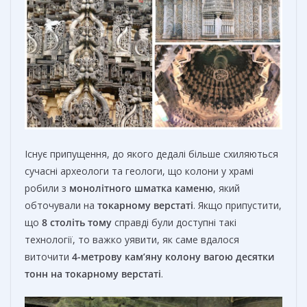
Існує припущення, до якого дедалі більше схиляються
сучасні археологи та геологи, що колони у храмі
робили з
монолітного шматка каменю
, який
обточували на
токарному верстаті
. Якщо припустити,
що
8 століть тому
справді були доступні такі
технології, то важко уявити, як саме вдалося
виточити
4-метрову кам’яну колону вагою десятки
тонн на токарному верстаті
.