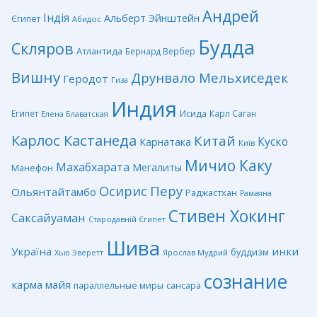
Андрей
Індія
Альберт Эйнштейн
Єгипет
Абидос
Будда
Скляров
Атлантида
Бернард Вербер
Вишну
Друнвало Мельхиседек
Геродот
Гиза
Индия
Египет
Исида
Карл Саган
Елена Блаватская
Карлос Кастанеда
Китай
Куско
Карнатака
Київ
Мичио Каку
Махабхарата
Мегалиты
Манефон
Перу
Осирис
Ольянтайтамбо
Раджастхан
Рамаяна
Стивен Хокинг
Саксайуаман
Стародавній Єгипет
Шива
Україна
инки
буддизм
Ярослав Мудрий
Хью Эверетт
сознание
карма
майя
сансара
параллельные миры