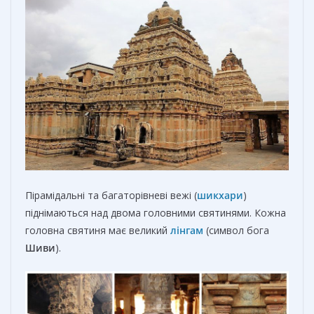
Пірамідальні та багаторівневі вежі (
шикхари
)
піднімаються над двома головними святинями. Кожна
головна святиня має великий
лінгам
(символ бога
Шиви
).