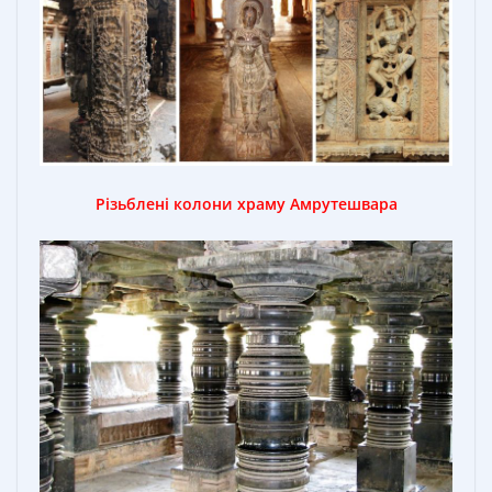
Різьблені колони храму Амрутешвара