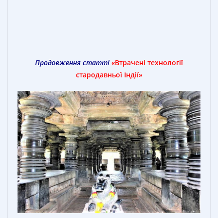
Продовження статті
«
Втрачені технології
стародавньої Індії
»