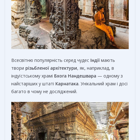
Всесвітню популярність серед чудес
Індії
мають
твори
різьбленої архітектури
, як, наприклад, в
індуїстському храмі
Бхога Нандешвара
— одному з
найстаріших у штаті
Карнатака
. Унікальний храм і досі
багато в чому не досліджений.