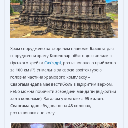
Храм споруджено за «зоряним планом».
Базальт
для
спорудження храму
Копешвар
нібито доставляли з
гірського хребта
Сах’ядрі
, розташованого приблизно
за
100 км
(!?) Унікальна за своєю архітектурою
головна частина храмового комплексу –
Сваргамандапа
має вестибюль з відкритим верхом,
небо можна побачити зсередини
мандапи
(відкритий
зал з колонами). Загалом у комплексі
95 колон
.
Сваргамандап
збудовано на
48
колонах,
розташованих по колу.