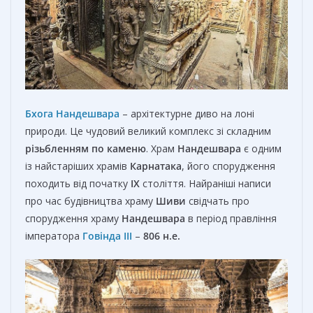
Бхога Нандешвара
– архітектурне диво на лоні
природи. Це чудовий великий комплекс зі складним
різьбленням по каменю
. Храм
Нандешвара
є одним
із найстаріших храмів
Карнатака
, його спорудження
походить від початку
IX
століття. Найраніші написи
про час будівництва храму
Шиви
свідчать про
спорудження храму
Нандешвара
в період правління
імператора
Гов
і
нда III
–
806 н.е.