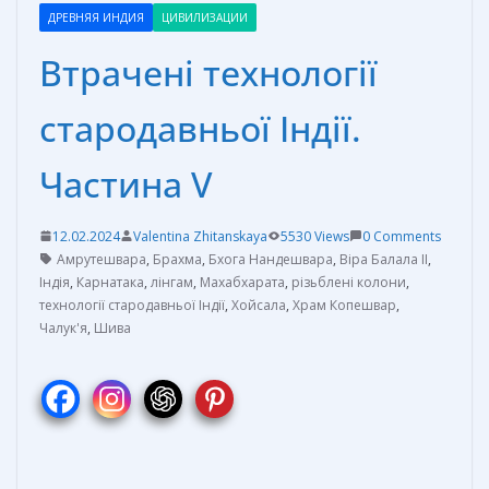
ДРЕВНЯЯ ИНДИЯ
ЦИВИЛИЗАЦИИ
Втрачені технології
стародавньої Індії.
Частина V
12.02.2024
Valentina Zhitanskaya
5530 Views
0 Comments
Амрутешвара
,
Брахма
,
Бхога Нандешвара
,
Віра Балала II
,
Індія
,
Карнатака
,
лінгам
,
Махабхарата
,
різьблені колони
,
технології стародавньої Індії
,
Хойсала
,
Храм Копешвар
,
Чалук'я
,
Шива