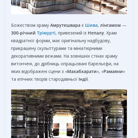
Божеством храму
Амрутешвара
є
Шива
,
лінгамом
—
300-річний
Трімурті
, привезений із
Непалу
. Храм
квадратної форми, має оригінальну надбудову,
прикрашену скульптурами та мініатюрними
декоративними вежами. На зовнішніх стінах храму
витончені, до дрібниць опрацьовані барельєфи, на
яких відображені сцени з «
Махабхарати
», «
Рамаяни
»
та епічних творів стародавньої
Індії
.