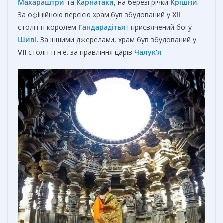
Махараштри
та
Карнатаки
, на березі річки
Крішни
.
За офіційною версією храм був збудований у
XII
столітті королем
Гандарадітья
і присвячений богу
Шиві
.
За іншими джерелами, храм був збудований у
VII
столітті н.е. за правління царів
Чалук’я
.