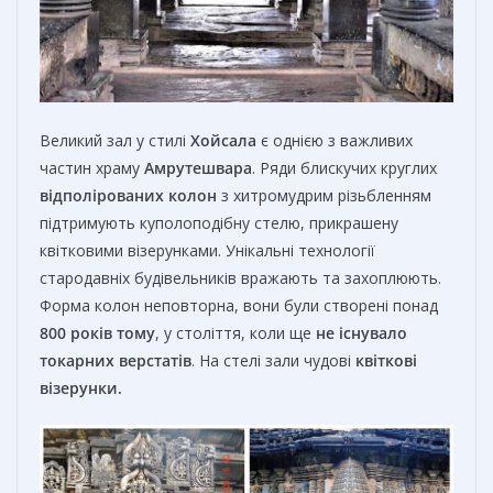
Великий зал у стилі
Хойсала
є однією з важливих
частин храму
Амрутешвара
. Ряди блискучих круглих
відполірованих колон
з хитромудрим різьбленням
підтримують куполоподібну стелю, прикрашену
квітковими візерунками. Унікальні технології
стародавніх будівельників вражають та захоплюють.
Форма колон неповторна, вони були створені понад
800 років тому
, у століття, коли ще
не існувало
токарних верстатів
. На стелі зали чудові
квіткові
візерунки.