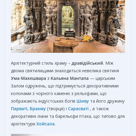
Архітектурний стиль храму –
дравідійський
. Між
двома святилищами знаходиться невелика святиня
Ума-Махешвара
з
Кальяна Мантапа
— царським
Залом одружень, що підтримується декоративними
колонами з чорного каменю з рельєфами, що
зображають індуїстських богів
Шиву
та його дружину
Парваті
,
Брахму
(творця) і
Сарасваті
, а також
декоративні ліани та барельєфи птаха, що типово для
архітектури
Хойсала
.