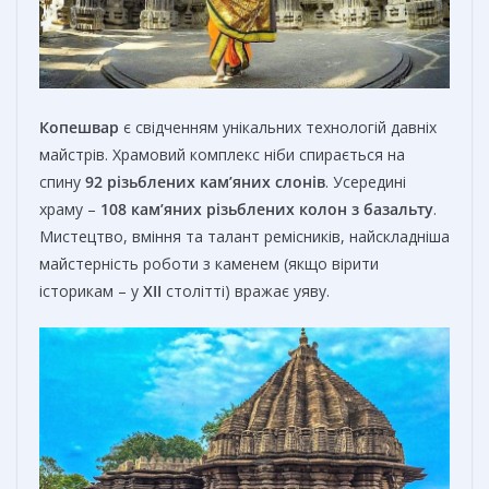
Копешвар
є свідченням унікальних технологій давніх
майстрів. Храмовий комплекс ніби спирається на
спину
92 різьблених кам’яних слонів
. Усередині
храму –
108 кам’яних різьблених колон з базальту
.
Мистецтво, вміння та талант ремісників, найскладніша
майстерність роботи з каменем (якщо вірити
історикам – у
XII
столітті) вражає уяву.