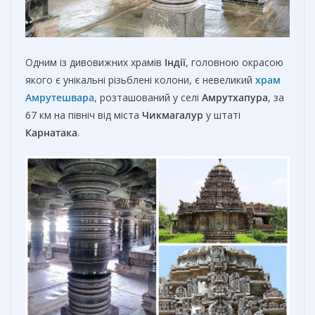
Одним із дивовижних храмів
Індії
, головною окрасою
якого є унікальні різьблені колони, є невеликий
храм
Амрутешвара
, розташований у селі
Амрутхапура
, за
67 км на північ від міста
Чикмагалур
у штаті
Карнатака
.