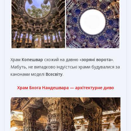
Храм
Копешвар
схожий на давню «
зоряні ворота
».
Мабуть, не випадково індуїстські храми будувалися за
канонами моделі
Всесвіту
.
Храм Бхога Нандешвара — архітектурне диво