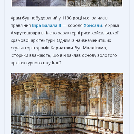
Храм був побудований у
1196 році н.е.
за часів
правління
Віра Балала II
— короля
Хойсали
. У храмі
Амрутешвара
втілено характерні риси хойсальської
храмової архітектури. Одним із найзнаменитіших
скульпторів храмів
Карнатаки
був
Маллітама
,
історики вважають, що він заклав основу золотого
архітектурного віку
Індії
.