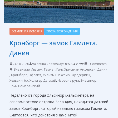
ВСЕМИРНАЯ ИСТОРИЯ
ЭПОХА ВОЗРОЖДЕНИЯ
Кронборг — замок Гамлета.
Дания
24.10.2020
Valentina Zhitanskaya
6994 Views
0 Comments
Владимир Ивасюк
,
Гамлет
,
Ганс Христиан Андерсен
,
Дания
,
Кронборг
,
Офелия
,
Уильям Шекспир
,
Фредерик II
,
Хельсингёр
,
Хольгер Датский
,
Червона рута
,
Эльсинор
,
Эрик Померанский
Недалеко от города Эльсинор (Хельсингёр), на
северо-востоке острова Зеландия, находится датский
замок Кронборг, который называют замком Гамлета.
Считается, что действия знаменитой