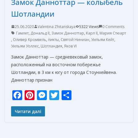
Замок Данноттар — колыбель
Шотландии
25.06.2020
Valentina Zhitanskaya
5322 Views
0 Comments
Гамлет
,
Дональд II
,
Замок Данноттар
,
Карл II
,
Мария Стюарт
,
Оливер Кромвель
,
пикты
,
Святой Ниниан
,
Уильям Кейт
,
Уильям Уоллес
,
Шотландия
,
Яков VI
Замок Данноттар — средневековый замок,
расположенный на восточном побережье
Шотландии, в 3 км к югу от города Стоунхейвена.
Данноттар признан
F
Pi
M
T
О
ac
nt
e
w
т
e
er
ss
itt
п
Читати далі
b
e
e
er
р
o
st
n
а