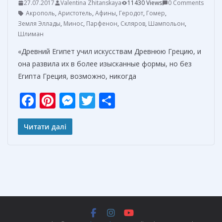
27.07.2017
Valentina Zhitanskaya
11430 Views
0 Comments
Акрополь
,
Аристотель
,
Афины
,
Геродот
,
Гомер
,
Земля Эллады
,
Минос
,
Парфенон
,
Скляров
,
Шампольон
,
Шлиман
«Древний Египет учил искусствам Древнюю Грецию, и
она развила их в более изысканные формы, но без
Египта Греция, возможно, никогда
F
Pi
M
T
О
ac
nt
e
w
т
e
er
ss
itt
п
Читати далі
b
e
e
er
р
o
st
n
а
o
g
в
k
er
и
т