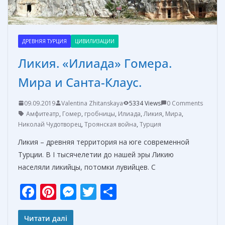
ДРЕВНЯЯ ТУРЦИЯ
ЦИВИЛИЗАЦИИ
Ликия. «Илиада» Гомера.
Мира и Санта-Клаус.
09.09.2019
Valentina Zhitanskaya
5334 Views
0 Comments
Амфитеатр
,
Гомер
,
гробницы
,
Илиада
,
Ликия
,
Мира
,
Николай Чудотворец
,
Троянская война
,
Турция
Ликия – древняя территория на юге современной
Турции. В I тысячелетии до нашей эры Ликию
населяли ликийцы, потомки лувийцев. С
F
Pi
M
T
О
ac
nt
e
w
т
e
er
ss
itt
п
Читати далі