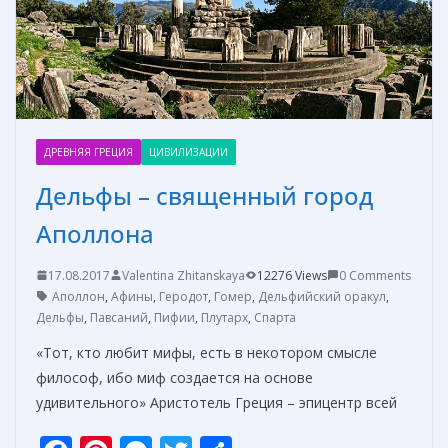
ь
ДРЕВНЯЯ ГРЕЦИЯ
ЦИВИЛИЗАЦИИ
Дельфы – священный город
Аполлона
17.08.2017
Valentina Zhitanskaya
12276 Views
0 Comments
Аполлон
,
Афины
,
Геродот
,
Гомер
,
Дельфийский оракул
,
Дельфы
,
Павсаний
,
Пифии
,
Плутарх
,
Спарта
«Тот, кто любит мифы, есть в некотором смысле
философ, ибо миф создается на основе
удивительного» Аристотель Греция – эпицентр всей