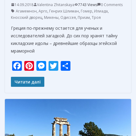
14.09.2018
Valentina Zhitanskaya
7743 Views
0 Comments
Агамемнон
,
Арго
,
Генрих Шлиман
,
Гомер
,
Илиада
,
Кносский дворец
,
Микены
,
Одиссея
,
Приам
,
Троя
Греция по-прежнему остается для ученых и
исследователей загадкой. До сих пор хранят тайну
кикладские идолы – древнейшие образцы эгейской
мраморной
F
Pi
M
T
О
ac
nt
e
w
т
e
er
ss
itt
п
Читати далі
b
e
e
er
р
o
st
n
а
o
g
в
k
er
и
т