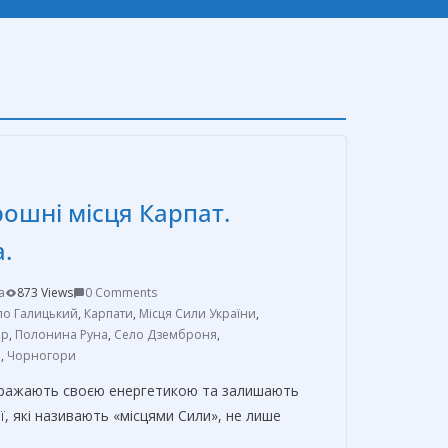
рошні місця Карпат.
.
a
873 Views
0 Comments
о Галицький
,
Карпати
,
Місця Cили України
,
ир
,
Полонина Руна
,
Село Дземброня
,
а
,
Чорногори
і вражають своєю енергетикою та залишають
ї, які називають «місцями Cили», не лише