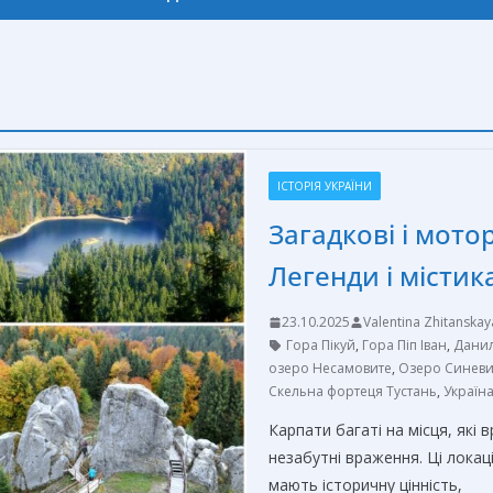
ІСТОРІЯ УКРАЇНИ
Загадкові і мото
Легенди і містика
23.10.2025
Valentina Zhitanskay
Гора Пікуй
,
Гора Піп Іван
,
Данил
озеро Несамовите
,
Озеро Синев
Скельна фортеця Тустань
,
Україн
Карпати багаті на місця, як
незабутні враження. Ці локаці
мають історичну цінність,