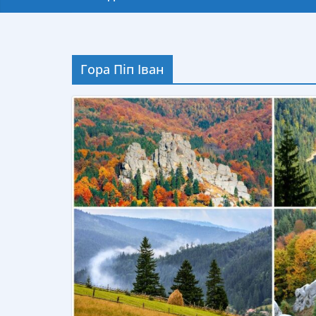
Гора Піп Іван