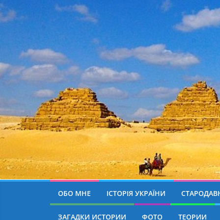
ОБО МНЕ
ІСТОРІЯ УКРАЇНИ
СТАРОДАВН
ЗАГАДКИ ИСТОРИИ
ФОТО
ТЕОРИИ