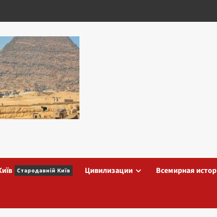
Київ
Цивилизации
Всемирная истор
Стародавній Київ