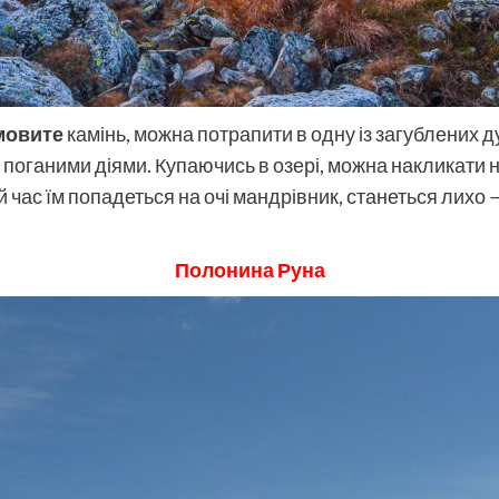
мовите
камінь, можна потрапити в одну із загублених 
поганими діями. Купаючись в озері, можна накликати н
 час їм попадеться на очі мандрівник, станеться лихо 
Полонина Руна