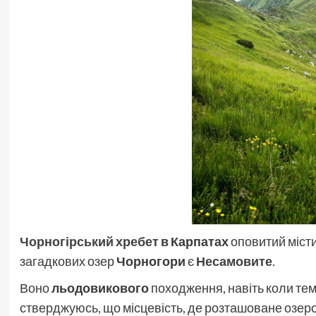
Чорногірський хребет
в Карпатах
оповитий місти
загадкових озер
Чорногори
є
Несамовите
.
Воно
льодовикового
походження, навіть коли тем
стверджуюсь, що місцевість, де розташоване озер