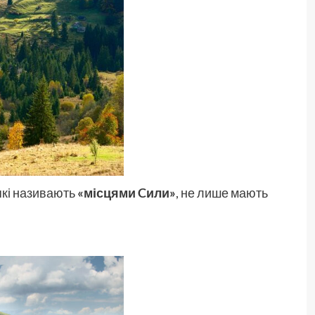
які називають
«місцями Cили»
, не лише мають