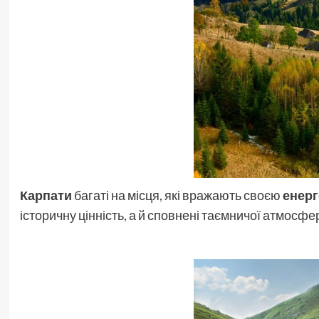
Карпати
багаті на місця, які вражають своєю
енер
історичну цінність, а й сповнені таємничої атмосфе