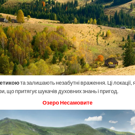
гетикою
та залишають незабутні враження. Ці локації, 
ри, що притягує шукачів духовних знань і пригод.
Озеро Несамовите