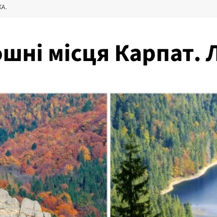
А.
ошні місця Карпат. Л