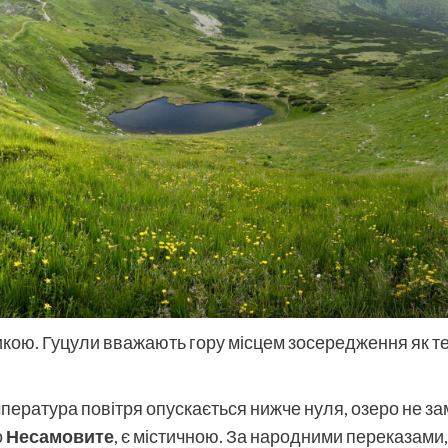
кою. Гуцули вважають гору місцем зосередження як темн
пература повітря опускається нижче нуля, озеро не зам
о
Несамовите
, є містичною. За народними переказами