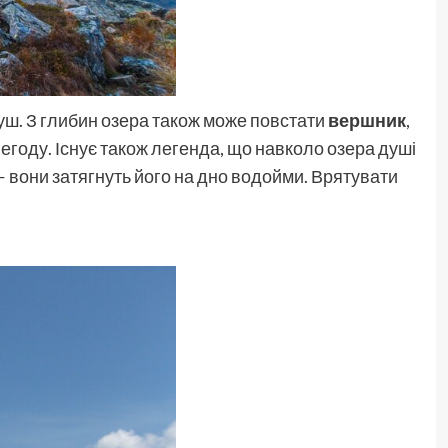
душ. З глибин озера також може повстати
вершник
,
егоду. Існує також легенда, що навколо озера душі
— вони затягнуть його на дно водойми. Врятувати