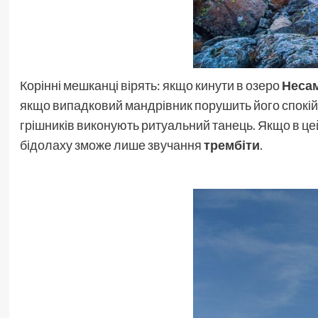
Корінні мешканці вірять: якщо кинути в озеро
Неса
якщо випадковий мандрівник порушить його спокій 
грішників виконують ритуальний танець. Якщо в цей
бідолаху зможе лише звучання
трембіти
.