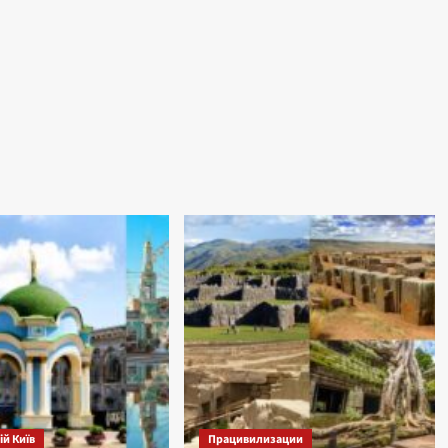
й Київ
Працивилизации