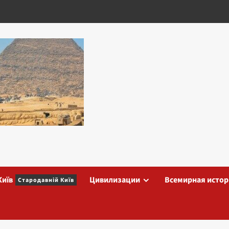
Київ
Цивилизации
Всемирная истор
Стародавній Київ