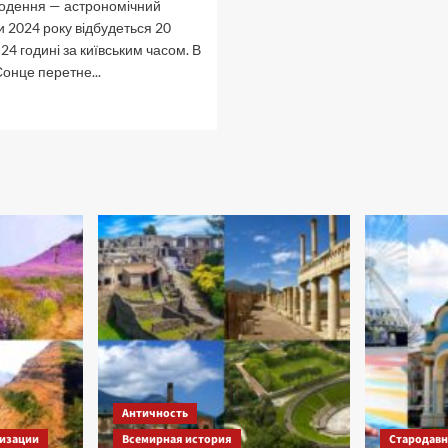
нодення — астрономічний
и 2024 року відбудеться 20
24 годині за київським часом. В
онце перетне...
рочитать
ольше
есняне
івнодення.
істерії
ірамід.
Античность
изации
Всемирная история
Стародавні