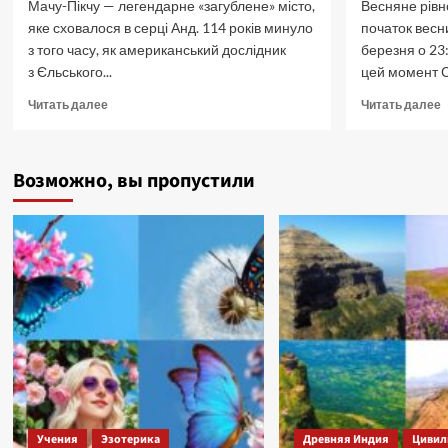
Мачу-Пікчу — легендарне «загублене» місто,
Весняне рів
яке сховалося в серці Анд. 114 років минуло
початок весн
з того часу, як американський дослідник
березня о 23:
з Єльського...
цей момент С
Прочитать
П
Читать далее
Читать далее
больше
б
о
о
Мачу-
В
Возможно, вы пропустили
Пікчу
р
–
М
місто
п
в
небесах
—
втрачене
місто
інків.
Учения
Эзотерика
Древняя Индия
Цивил