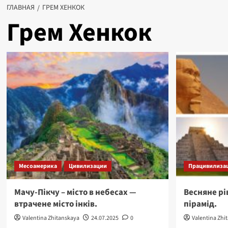
ГЛАВНАЯ
ГРЕМ ХЕНКОК
Грем Хенкок
Месоамерика
Цивилизации
Працивилиза
Мачу-Пікчу – місто в небесах —
Весняне рі
втрачене місто інків.
пірамід.
Valentina Zhitanskaya
24.07.2025
0
Valentina Zhi