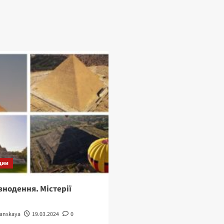
ции
внодення. Містерії
tanskaya
19.03.2024
0