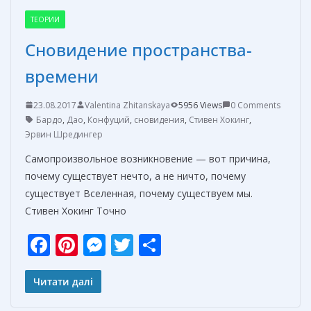
ТЕОРИИ
Сновидение пространства-
времени
23.08.2017
Valentina Zhitanskaya
5956 Views
0 Comments
Бардо
,
Дао
,
Конфуций
,
сновидения
,
Стивен Хокинг
,
Эрвин Шредингер
Самопроизвольное возникновение — вот причина,
почему существует нечто, а не ничто, почему
существует Вселенная, почему существуем мы.
Стивен Хокинг Точно
F
Pi
M
T
О
ac
nt
e
w
т
e
er
ss
itt
п
Читати далі