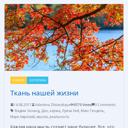
b
e
e
er
р
o
st
n
а
o
g
в
k
er
и
т
ь
УЧЕНИЯ
ЭЗОТЕРИКА
Ткань нашей жизни
14.08.2017
Valentina Zhitanskaya
6579 Views
0 Comments
Вадим Зеланд
,
Дао
,
карма
,
Луиза Хей
,
Макс Гендель
,
Марк Аврелий
,
мысли
,
реальность
Каждая наша мысль создает наше будущее. Все, что