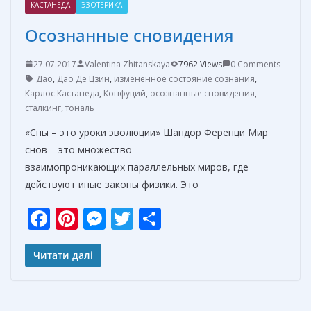
КАСТАНЕДА
ЭЗОТЕРИКА
Осознанные сновидения
27.07.2017
Valentina Zhitanskaya
7962 Views
0 Comments
Дао
,
Дао Де Цзин
,
изменённое состояние сознания
,
Карлос Кастанеда
,
Конфуций
,
осознанные сновидения
,
сталкинг
,
тональ
«Сны – это уроки эволюции» Шандор Ференци Мир
снов – это множество
взаимопроникающих параллельных миров, где
действуют иные законы физики. Это
F
Pi
M
T
О
ac
nt
e
w
т
e
er
ss
itt
п
Читати далі
b
e
e
er
р
o
st
n
а