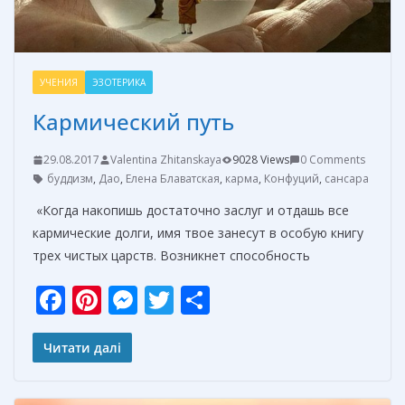
УЧЕНИЯ
ЭЗОТЕРИКА
Кармический путь
29.08.2017
Valentina Zhitanskaya
9028 Views
0 Comments
буддизм
,
Дао
,
Елена Блаватская
,
карма
,
Конфуций
,
сансара
«Когда накопишь достаточно заслуг и отдашь все
кармические долги, имя твое занесут в особую книгу
трех чистых царств. Возникнет способность
F
Pi
M
T
О
ac
nt
e
w
т
e
er
ss
itt
п
Читати далі
b
e
e
er
р