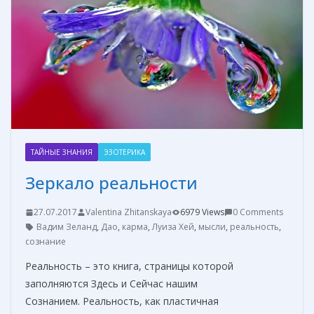
o
g
в
k
er
и
т
ь
ТАЙНЫЕ ЗНАНИЯ
ЭЗОТЕРИКА
Зеркало реальности
27.07.2017
Valentina Zhitanskaya
6979 Views
0 Comments
Вадим Зеланд
,
Дао
,
карма
,
Луиза Хей
,
мысли
,
реальность
,
сознание
Реальность – это книга, страницы которой
заполняются Здесь и Сейчас нашим
Сознанием. Реальность, как пластичная