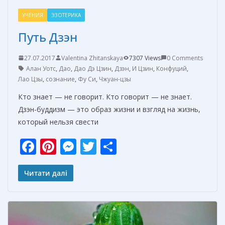
УЧЕНИЯ
ЭЗОТЕРИКА
Путь Дзэн
27.07.2017
Valentina Zhitanskaya
7307 Views
0 Comments
Алан Уотс
,
Дао
,
Дао Дэ Цзин
,
Дзэн
,
И Цзин
,
Конфуций
,
Лао Цзы
,
сознание
,
Фу Си
,
Чжуан-цзы
Кто знает — не говорит. Кто говорит — не знает.
Дзэн-буддизм — это образ жизни и взгляд на жизнь,
который нельзя свести
F
Pi
M
T
О
ac
nt
e
w
т
e
er
ss
itt
п
Читати далі
b
e
e
er
р
o
st
n
а