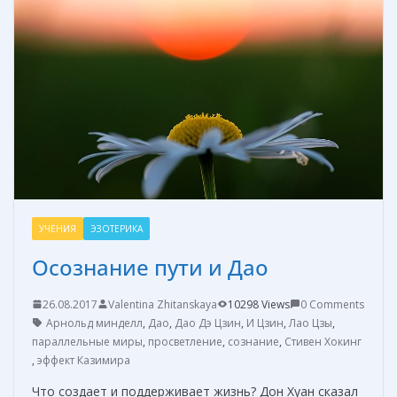
o
st
n
а
o
g
в
k
er
и
т
ь
УЧЕНИЯ
ЭЗОТЕРИКА
Осознание пути и Дао
26.08.2017
Valentina Zhitanskaya
10298 Views
0 Comments
Арнольд минделл
,
Дао
,
Дао Дэ Цзин
,
И Цзин
,
Лао Цзы
,
параллельные миры
,
просветление
,
сознание
,
Стивен Хокинг
,
эффект Казимира
Что создает и поддерживает жизнь? Дон Хуан сказал