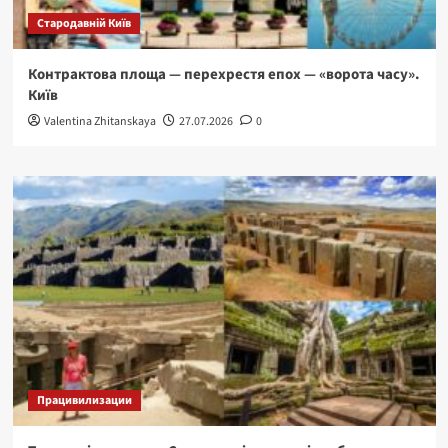
Стародавній Київ
Контрактова площа — перехрестя епох — «ворота часу».
Київ
Valentina Zhitanskaya
27.07.2026
0
Працивилизации