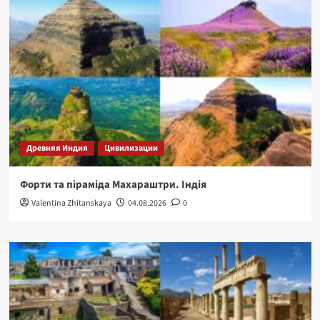
Древняя Индия
Цивилизации
Форти та піраміда Махараштри. Індія
Valentina Zhitanskaya
04.08.2026
0