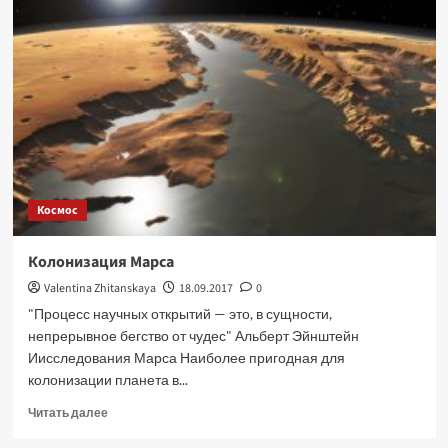
Космос
Колонизация Марса
Valentina Zhitanskaya
18.09.2017
0
"Процесс научных открытий — это, в сущности,
непрерывное бегство от чудес" Альберт Эйнштейн
Иисследования Марса Наиболее пригодная для
колонизации планета в...
Прочитать
Читать далее
больше
о