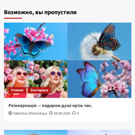
Колонизация
Возможно, вы пропустили
Марса
Учения
Эзотерика
Реінкарнація — подорож душі крізь час.
Valentina Zhitanskaya
06.08.2026
0