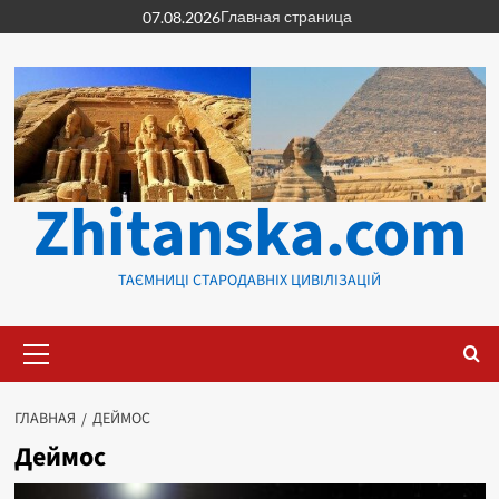
Перейти
Главная страница
07.08.2026
к
содержимому
Zhitanska.com
ТАЄМНИЦІ СТАРОДАВНІХ ЦИВІЛІЗАЦІЙ
Основное
меню
ГЛАВНАЯ
ДЕЙМОС
Деймос