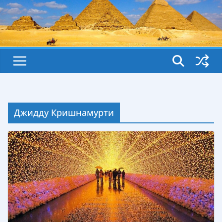
Джидду Кришнамурти