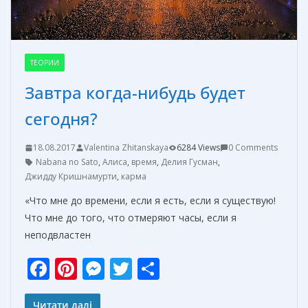
ТЕОРИИ
Завтра когда-нибудь будет
сегодня?
18.08.2017
Valentina Zhitanskaya
6284 Views
0 Comments
Nabana no Sato
,
Алиса
,
время
,
Делия Гусман
,
Джидду Кришнамурти
,
карма
«Что мне до времени, если я есть, если я существую!
Что мне до того, что отмеряют часы, если я
неподвластен
F
Pi
M
T
О
ac
nt
e
w
т
Читати далі