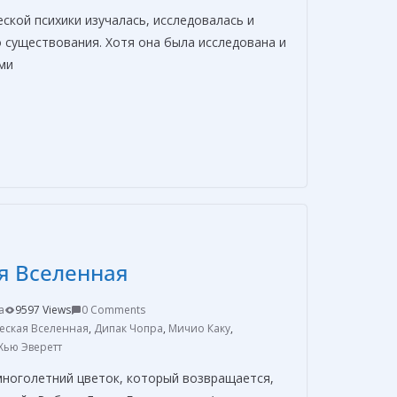
ской психики изучалась, исследовалась и
 существования. Хотя она была исследована и
ми
О
т
п
р
а
в
я Вселенная
и
т
a
9597 Views
0 Comments
ь
еская Вселенная
,
Дипак Чопра
,
Мичио Каку
,
Хью Эверетт
многолетний цветок, который возвращается,