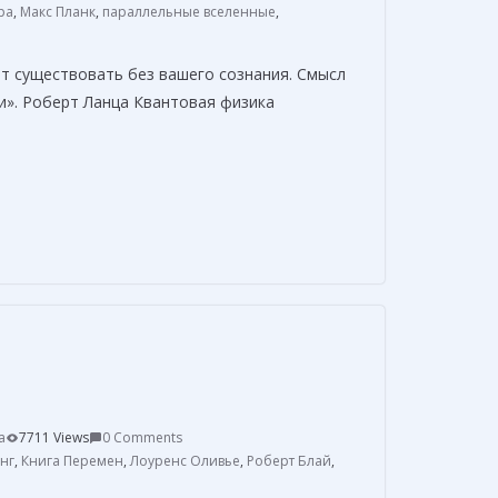
ь
ра
,
Макс Планк
,
параллельные вселенные
,
ет существовать без вашего сознания. Смысл
и». Роберт Ланца Квантовая физика
О
т
п
р
а
в
и
т
a
7711 Views
0 Comments
ь
нг
,
Книга Перемен
,
Лоуренс Оливье
,
Роберт Блай
,