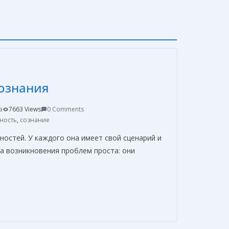
сознания
a
7663 Views
0 Comments
ность
,
сознание
йностей. У каждого она имеет свой сценарий и
а возникновения проблем проста: они
О
т
п
р