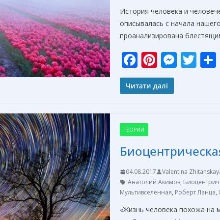
История человека и человече
описывалась с начала нашего
проанализирована блестящи
F
Pi
M
T
ac
nt
e
w
e
er
ss
itt
Читати далі
b
e
e
er
o
st
n
ТЕОРИИ
o
g
Биоцентрическа
k
er
04.08.2017
Valentina Zhitanskay
Анатолий Акимов
,
Биоцентрич
Мультивселенная
,
Роберт Ланца
,
«Жизнь человека похожа на 