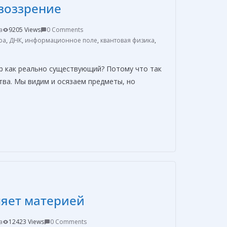
воззрение
и
т
a
9205 Views
0 Comments
ь
ра
,
ДНК
,
информационное поле
,
квантовая физика
,
 как реально существующий? Потому что так
тва. Мы видим и осязаем предметы, но
О
т
п
р
а
в
ляет материей
и
т
a
12423 Views
0 Comments