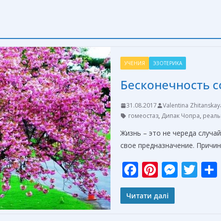
УЧЕНИЯ
ЭЗОТЕРИКА
Бесконечность 
31.08.2017
Valentina Zhitanskay
гомеостаз
,
Дипак Чопра
,
реаль
Жизнь – это не череда случа
свое предназначение. Причин
F
Pi
M
T
ac
nt
e
w
e
er
ss
itt
Читати далі
b
e
e
er