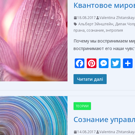
Квантовое миро
k
er
18.08.2017
Valentina Zhitanskay
Альберт Эйнштейн
,
Дипак Чоп
прана
,
сознание
,
энтропия
Почему мы воспринимаем мир
воспринимают его наши чувс
F
Pi
M
T
ac
nt
e
w
e
er
ss
itt
Читати далі
b
e
e
er
o
st
n
ТЕОРИИ
o
g
Сознание управ
k
er
14.08.2017
Valentina Zhitanskay