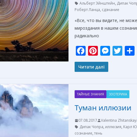
Альберт Эйнштейн
,
Дипак Чоп
Роберт Ланца
,
сдзнание
«Все, что вы видите, не мож
мироздания в нашем сознани
радикально
F
Pi
M
T
ac
nt
e
w
e
er
ss
itt
Читати далі
b
e
e
er
o
st
n
ТАЙНЫЕ ЗНАНИЯ
ЭЗОТЕРИКА
o
g
Туман иллюзии
k
er
07.08.2017
Valentina Zhitanskay
Дипак Чопра
,
иллюзия
,
Карл Ю
сознание
,
тень