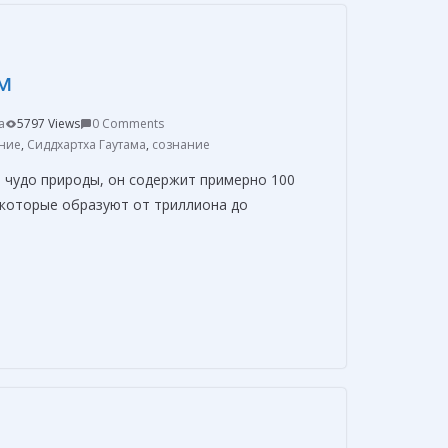
а
в
м
и
т
a
5797 Views
0 Comments
ь
ние
,
Сиддхартха Гаутама
,
сознание
чудо природы, он содержит примерно 100
 которые образуют от триллиона до
О
т
п
р
а
в