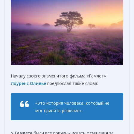
Началу своего знаменитого фильма «Гамлет»
Лоуренс Оливье
предпослал такие слова:
«Это история человека, который не
мог принять решение».
У
Гамлета
были все причины искать отмщения за