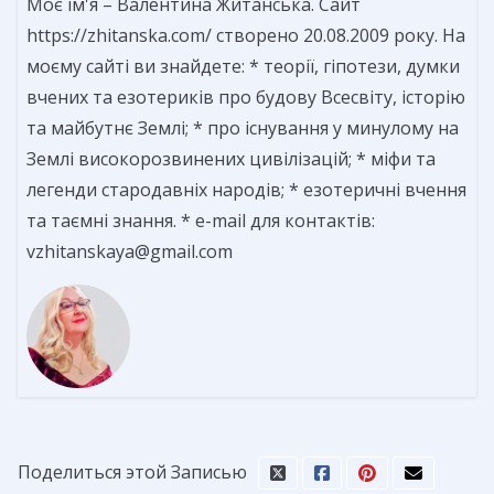
Моє ім'я – Валентина Житанська. Сайт
https://zhitanska.com/ створено 20.08.2009 року. На
моєму сайті ви знайдете: * теорії, гіпотези, думки
вчених та езотериків про будову Всесвіту, історію
та майбутнє Землі; * про існування у минулому на
Землі високорозвинених цивілізацій; * міфи та
легенди стародавніх народів; * езотеричні вчення
та таємні знання. * e-mail для контактів:
vzhitanskaya@gmail.com
Поделиться этой Записью