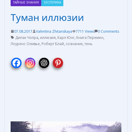
ТАЙНЫЕ ЗНАНИЯ
ЭЗОТЕРИКА
Туман иллюзии
07.08.2017
Valentina Zhitanskaya
7711 Views
0 Comments
Дипак Чопра
,
иллюзия
,
Карл Юнг
,
Книга Перемен
,
Лоуренс Оливье
,
Роберт Блай
,
сознание
,
тень