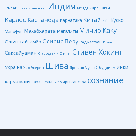
Индия
Египет
Исида
Карл Саган
Елена Блаватская
Карлос Кастанеда
Китай
Куско
Карнатака
Київ
Мичио Каку
Махабхарата
Мегалиты
Манефон
Перу
Осирис
Ольянтайтамбо
Раджастхан
Рамаяна
Стивен Хокинг
Саксайуаман
Стародавній Єгипет
Шива
Україна
инки
буддизм
Ярослав Мудрий
Хью Эверетт
сознание
карма
майя
сансара
параллельные миры