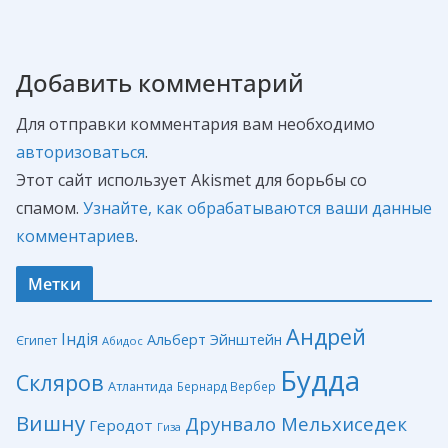
Добавить комментарий
Для отправки комментария вам необходимо
авторизоваться
.
Этот сайт использует Akismet для борьбы со
спамом.
Узнайте, как обрабатываются ваши данные
комментариев
.
Метки
Андрей
Індія
Альберт Эйнштейн
Єгипет
Абидос
Будда
Скляров
Атлантида
Бернард Вербер
Вишну
Друнвало Мельхиседек
Геродот
Гиза