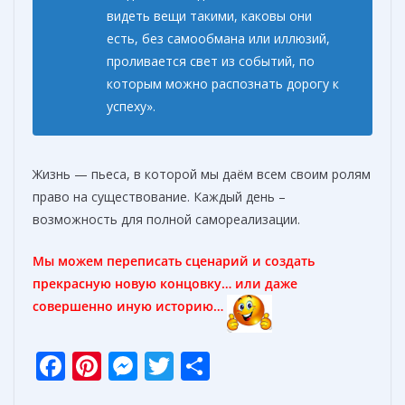
видеть вещи такими, каковы они
есть, без самообмана или иллюзий,
проливается свет из событий, по
которым можно распознать дорогу к
успеху».
Жизнь — пьеса, в которой мы даём всем своим ролям
право на существование. Каждый день –
возможность для полной самореализации.
Мы можем переписать сценарий и создать
прекрасную новую концовку… или даже
совершенно иную историю…
F
Pi
M
T
О
ac
nt
e
w
т