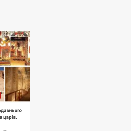
одавнього
а царів.