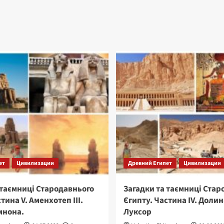
ет
Цивилизации
Древний Египет
Цивилизации
 таємниці Стародавнього
Загадки та таємниці Стар
тина V. Аменхотеп ІІІ.
Єгипту. Частина IV. Долин
мнона.
Луксор