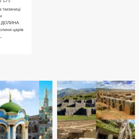
3
0
а таємниці
и
». ДОЛИНА
олини царів
.