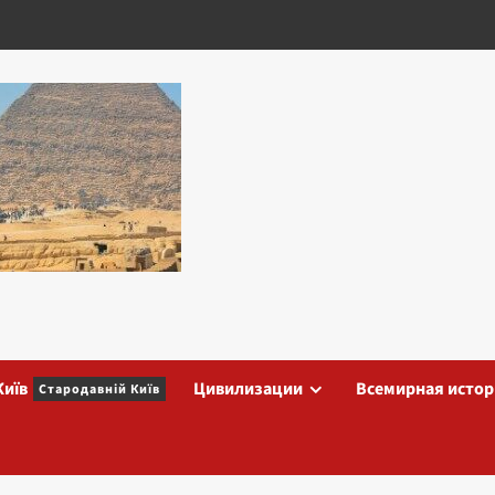
Київ
Цивилизации
Всемирная истор
Стародавній Київ