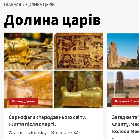
ГЛАВНАЯ
ДОЛИНА ЦАРІВ
Долина царів
Мої подорожі
Древний Егип
Саркофаги стародавнього світу.
Загадки та
Життя після смерті.
Єгипту. Час
Колоси Ме
Valentina Zhitanskaya
10.07.2025
0