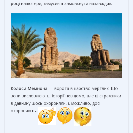
році
нашої ери, «змусив її замовкнути назавжди».
Колоси Мемнона
— ворота в царство мертвих. Що
вони висловлюють, історії невідомо, але ці стражники
в давнину щось охороняли, і, можливо, досі
охороняють.