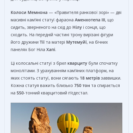
Колоси Мемнона
— «Правителя ранкової зорі» — дві
масивні кам’яні статуї фараона
Аменхотепа III
, що
сидить, зверненого на схід до
Нілу
і сонця, що
сходить. На передній частині трону вирізані фігури
його дружини
Тії
та матері
Мутемуйї
, на бічних
панелях Бог Ніла
Хапі
.
Ці колосальні статуї з брил
кварциту
були спочатку
монолітами. З урахуванням кам’яних платформ, на
яких стоять статуї, вони сягають
18 метрів
заввишки.
Кожна статуя важить близько
750 тон
та спирається
на
550
-тонний кварцитовий п’єдестал.