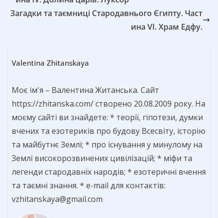
Загадки та таємниці Стародавнього Єгипту. Част
ина VI. Храм Едфу.
Valentina Zhitanskaya
Моє ім'я – Валентина Житанська. Сайт
https://zhitanska.com/ створено 20.08.2009 року. На
моєму сайті ви знайдете: * теорії, гіпотези, думки
вчених та езотериків про будову Всесвіту, історію
та майбутнє Землі; * про існування у минулому на
Землі високорозвинених цивілізацій; * міфи та
легенди стародавніх народів; * езотеричні вчення
та таємні знання. * e-mail для контактів:
vzhitanskaya@gmail.com