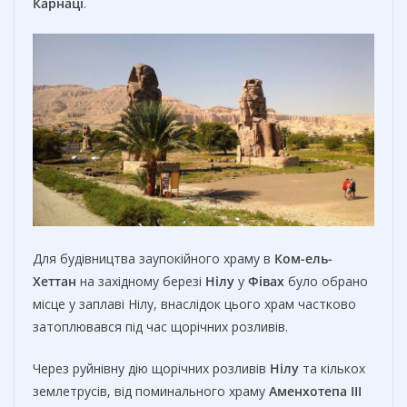
Карнаці
.
Для будівництва заупокійного храму в
Ком-ель-
Хеттан
на західному березі
Нілу
у
Фівах
було обрано
місце у заплаві Нілу, внаслідок цього храм частково
затоплювався під час щорічних розливів.
Через руйнівну дію щорічних розливів
Нілу
та кількох
землетрусів, від поминального храму
Аменхотепа III