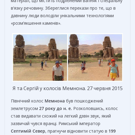
матеріал, що містить подрібнений вапняк і спеціальну
в’язку речовину. Збереглися перекази про те, що в
давнину люди володіли унікальними технологіями
«розм’якшення каменів».
Я та Сергій у колосів Мемнона. 27 червня 2015
Північний колос
Мемнона
був пошкоджений
землетрусом
27 року до н.
е.
Розколовшись, колос
став видавати схожий на легкий дзвін звук, який
зазвичай чувся вранці. Римський імператор
Септимій
Север
, прагнучи відновити статую в
199