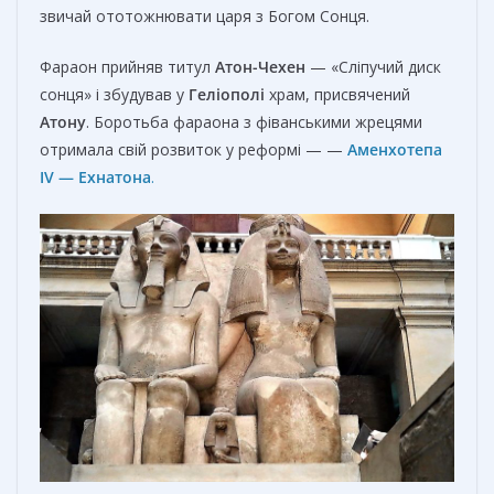
звичай ототожнювати царя з Богом Сонця.
Фараон прийняв титул
Атон-Чехен
— «Сліпучий диск
сонця» і збудував у
Геліополі
храм, присвячений
Атону
. Боротьба фараона з фіванськими жрецями
отримала свій розвиток у реформі — —
Аменхотепа
IV —
Е
хнатона
.