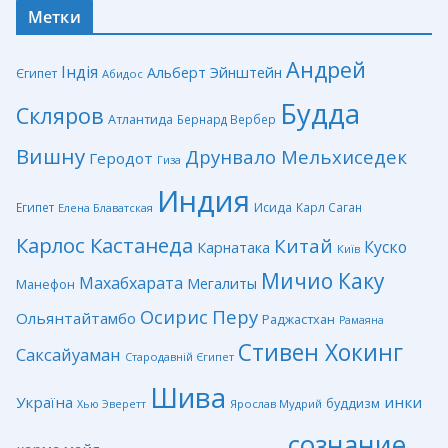
Метки
Андрей
Індія
Альберт Эйнштейн
Єгипет
Абидос
Будда
Скляров
Атлантида
Бернард Вербер
Вишну
Друнвало Мельхиседек
Геродот
Гиза
Индия
Египет
Исида
Карл Саган
Елена Блаватская
Карлос Кастанеда
Китай
Куско
Карнатака
Київ
Мичио Каку
Махабхарата
Мегалиты
Манефон
Перу
Осирис
Ольянтайтамбо
Раджастхан
Рамаяна
Стивен Хокинг
Саксайуаман
Стародавній Єгипет
Шива
Україна
инки
буддизм
Ярослав Мудрий
Хью Эверетт
сознание