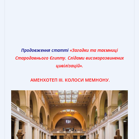
Продовження статті
«Загадки та таємниці
Стародавнього Єгипту. Слідами високорозвинених
цивілізацій».
АМЕНХОТЕП ІІІ. КОЛОСИ МЕМНОНУ.