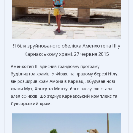
Я біля зруйнованого обеліска Аменхотепа III у
Карнакському храмі. 27 червня 2015
Аменхотеп ІІІ
здійснив грандіозну програму
будівництва храмів. У
Фівах
, на правому березі
Нілу
,
він розширив храм
Амона
в
Карнаці
, збудував нові
храми
Мут, Хонсу та Монту
, його заслугою стала
алея сфінксів, що з’єднує
Карнакський комплекс та
Луксорський храм.