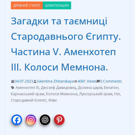
ДРЕВНИЙ ЕГИПЕТ
ЦИВИЛИЗАЦИИ
Загадки та таємниці
Стародавнього Єгипту.
Частина V. Аменхотеп
ІІІ. Колоси Мемнона.
04.07.2023
Valentina Zhitanskaya
4061 Views
0 Comments
Аменхотеп III
,
Джозеф Давидовиц
,
Долина царів
,
Ехнатон
,
Карнакський храм
,
Колоси Мемнона
,
Луксорський храм
,
Ніл
,
Стародавній Єгипет
,
Фіви