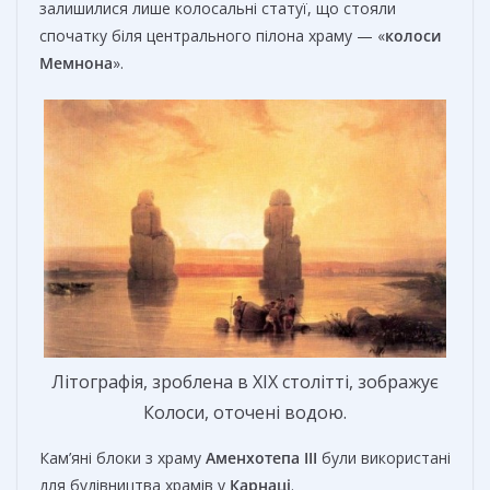
залишилися лише колосальні статуї, що стояли
спочатку біля центрального пілона храму — «
колоси
Мемнона
».
Літографія, зроблена в XIX столітті, зображує
Колоси, оточені водою.
Кам’яні блоки з храму
Аменхотепа III
були використані
для будівництва храмів у
Карнаці
.