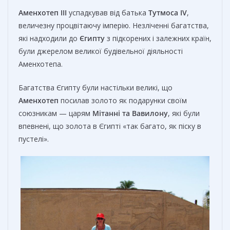
Аменхотеп III
успадкував від батька
Тутмоса IV
,
величезну процвітаючу імперію. Незліченні багатства,
які надходили до
Єгипту
з підкорених і залежних країн,
були джерелом великої будівельної діяльності
Аменхотепа.
Багатства Єгипту були настільки великі, що
Аменхотеп
посилав золото як подарунки своїм
союзникам — царям
Мітанні та Вавилону
, які були
впевнені, що золота в Єгипті «так багато, як піску в
пустелі».