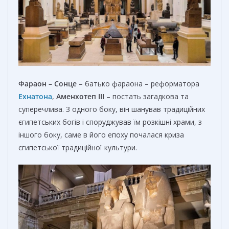
Фараон – Сонце
– батько фараона – реформатора
Ех
натона
,
Аменхотеп III
– постать загадкова та
суперечлива. З одного боку, він шанував традиційних
єгипетських богів і споруджував їм розкішні храми, з
іншого боку, саме в його епоху почалася криза
єгипетської традиційної культури.