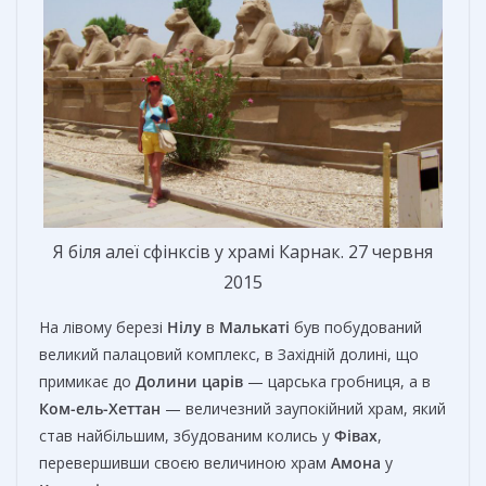
Я біля алеї сфінксів у храмі Карнак. 27 червня
2015
На лівому березі
Нілу
в
Малькаті
був побудований
великий палацовий комплекс, в Західній долині, що
примикає до
Долини царів
— царська гробниця, а в
Ком-ель-Хеттан
— величезний заупокійний храм, який
став найбільшим, збудованим колись у
Фівах
,
перевершивши своєю величиною храм
Амона
у