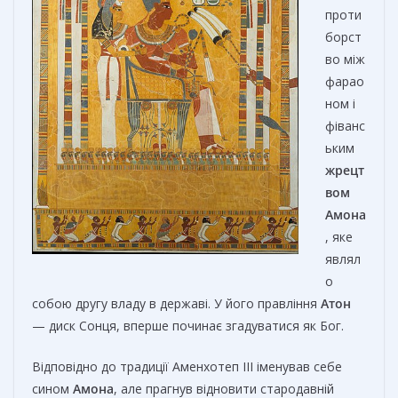
проти
борст
во між
фарао
ном і
фіванс
ьким
жрецт
вом
Амона
, яке
являл
о
собою другу владу в державі. У його правління
Атон
— диск Сонця, вперше починає згадуватися як Бог.
Відповідно до традиції Аменхотеп III іменував себе
сином
Амона
, але прагнув відновити стародавній