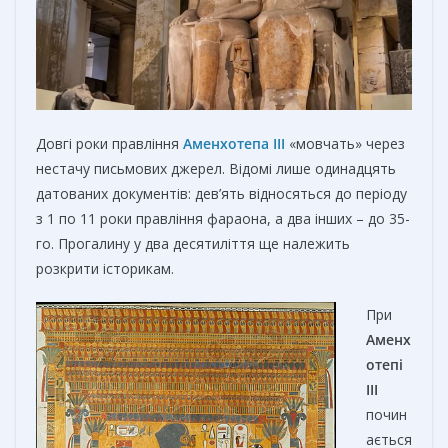
Довгі роки правління
Аменхотепа III
«мовчать» через
нестачу письмових джерел. Відомі лише одинадцять
датованих документів: дев’ять відносяться до періоду
з 1 по 11 роки правління фараона, а два інших – до 35-
го. Прогалину у два десятиліття ще належить
розкрити історикам.
При
Аменх
отепі
III
почин
ається