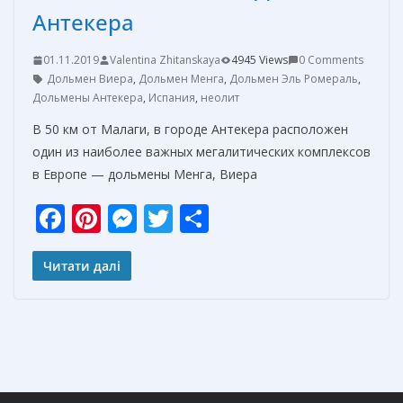
Антекера
01.11.2019
Valentina Zhitanskaya
4945 Views
0 Comments
Дольмен Виера
,
Дольмен Менга
,
Дольмен Эль Ромераль
,
Дольмены Антекера
,
Испания
,
неолит
В 50 км от Малаги, в городе Антекера расположен
один из наиболее важных мегалитических комплексов
в Европе — дольмены Менга, Виера
F
Pi
M
T
О
ac
nt
e
w
т
e
er
ss
itt
п
Читати далі
b
e
e
er
р
o
st
n
а
o
g
в
k
er
и