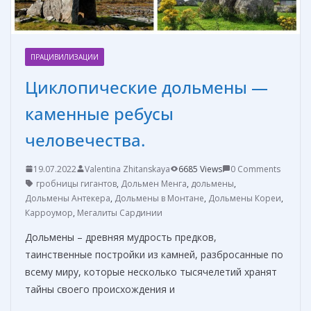
ПРАЦИВИЛИЗАЦИИ
Циклопические дольмены —
каменные ребусы
человечества.
19.07.2022
Valentina Zhitanskaya
6685 Views
0 Comments
гробницы гигантов
,
Дольмен Менга
,
дольмены
,
Дольмены Антекера
,
Дольмены в Монтане
,
Дольмены Кореи
,
Карроумор
,
Мегалиты Сардинии
Дольмены – древняя мудрость предков,
таинственные постройки из камней, разбросанные по
всему миру, которые несколько тысячелетий хранят
тайны своего происхождения и