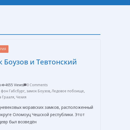
ОРИЯ
 Боузов и Тевтонский
a
4655 Views
0 Comments
 фон Габсбург
,
замок Боузов
,
Ледовое побоище
,
 Грааля
,
Чехия
дневековых моравских замков, расположенный
округе Оломоуц Чешской республики. Этот
девр был возведён