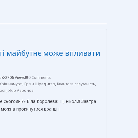
іті майбутнє може впливати
a
2706 Views
0 Comments
 Крішнамурті
,
Ервін Шредінгер
,
Квантова сплутаність
,
сті
,
Якір Ааронов
е сьогодні?» Біла Королева: Ні, ніколи! Завтра
а можна прокинутися вранці і
О
т