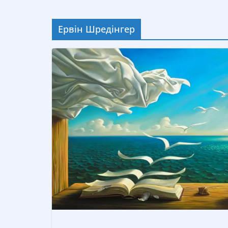
Ервін Шредінгер