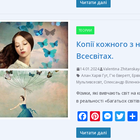
e
er
ss
itt
Читати далі
b
e
e
er
o
st
n
ТЕОРИИ
o
g
Копії кожного з 
k
er
Всесвітах.
14.01.2024
Valentina Zhitanskay
Алан Харві Гут
,
Г'ю Еверетт
,
Ерв
Мультивсесвіт
,
Олександр Віленкі
Фізики, які вивчають світ на
в реальності «багатьох світі
F
Pi
M
T
ac
nt
e
w
e
er
ss
itt
Читати далі