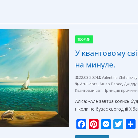
ТЕОРИИ
У квантовому св
на минуле.
22.03.2024
Valentina Zhitanskay
Агні-Йога
,
Ашер Перес
,
Джідду
Квантовий світ
,
Принцип причинно
Аліса: «Але завтра колись буд
ніколи не буває сьогодні! Хіб
F
Pi
M
T
ac
nt
e
w