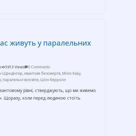
п
р
а
в
нас живуть у паралельних
и
т
ь
a
5913 Views
0 Comments
ін Шредінгер
,
квантове безсмертя
,
Мічіо Каку
,
н
,
паралельні всесвіти
,
Шон Керролл
 квантовому рівні, стверджують, що ми живемо
в». Щоразу, коли перед людиною стоїть
О
т
п