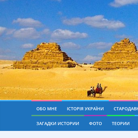
ОБО МНЕ
ІСТОРІЯ УКРАЇНИ
СТАРОДАВН
ЗАГАДКИ ИСТОРИИ
ФОТО
ТЕОРИИ