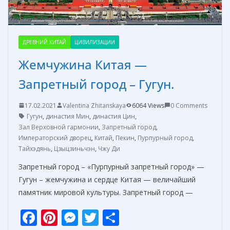
ДРЕВНИЙ КИТАЙ
ЦИВИЛИЗАЦИИ
Жемчужина Китая —
Запретный город – Гугун.
17.02.2021
Valentina Zhitanskaya
6064 Views
0 Comments
Гугун
,
династия Мин
,
династия Цин
,
Зал Верховной гармонии
,
Запретный город
,
Императорский дворец
,
Китай
,
Пекин
,
Пурпурный город
,
Тайхэдянь
,
Цзыцзиньчэн
,
Чжу Ди
Запретный город – «Пурпурный запретный город» —
Гугун – жемчужина и сердце Китая — величайший
памятник мировой культуры. Запретный город —
F
Pi
M
T
О