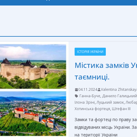
ІСТОРІЯ УКРАЇНИ
Містика замків У
таємниці.
04.11.2024
Valentina Zhitanskay
Ганна-Буче
,
Данило Галицький
Ілона Зріні
,
Луцький замок
,
Любар
Хотинська фортеця
,
Штефан ІІІ
Замки та фортеці по праву за
відвідуваних місць України. 
на території України