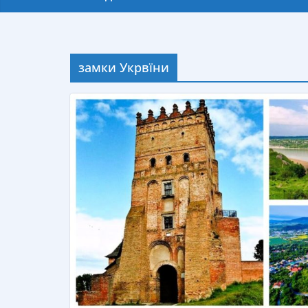
замки Укрвїни