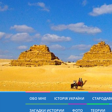
ОБО МНЕ
ІСТОРІЯ УКРАЇНИ
СТАРОДАВН
ЗАГАДКИ ИСТОРИИ
ФОТО
ТЕОРИИ