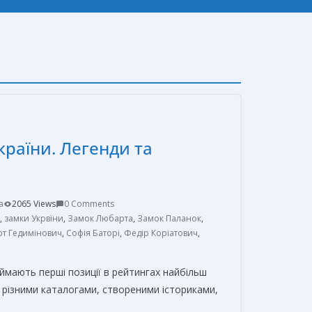
країни. Легенди та
a
2065 Views
0 Comments
,
замки Укрвїни
,
Замок Любарта
,
Замок Паланок
,
т Гедимінович
,
Софія Баторі
,
Федір Коріатович
,
ймають перші позиції в рейтингах найбільш
За різними каталогами, створеними істориками,