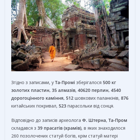
Згідно з записами, у
Та-Промі
зберігалося
500 кг
золотих пластин, 35 алмазів
,
40620 перлин, 4540
дорогоцінного каміння, 512
шовкових паланкінів,
876
китайських покривал,
523
парасольки від сонця.
Відповідно до записів археолога
Ф. Штерна
,
Та-Пром
складався з
39 прасатів (храмів)
, в яких знаходилося
260 позолочених статуй богів, крім статуй матері