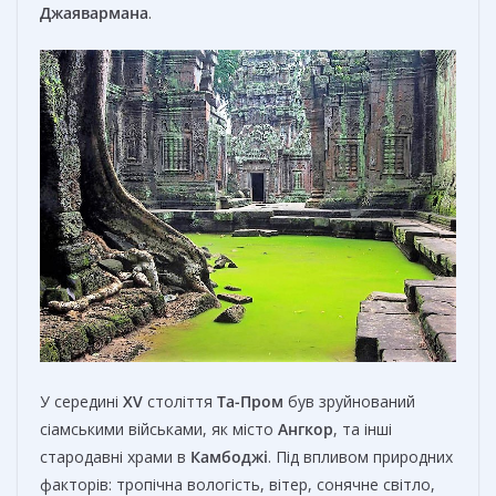
Джаявармана
.
У середині
XV
століття
Та-Пром
був зруйнований
сіамськими військами, як місто
Ангкор
, та інші
стародавні храми в
Камбоджі
. Під впливом природних
факторів: тропічна вологість, вітер, сонячне світло,