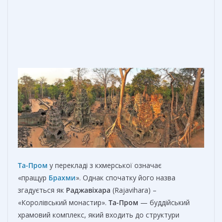
Та-Пром
у перекладі з кхмерської означає
«пращур
Брахми
». Однак спочатку його назва
згадується як
Раджавіхара
(Rajavihara) –
«Королівський монастир».
Та-Пром
— буддійський
храмовий комплекс, який входить до структури