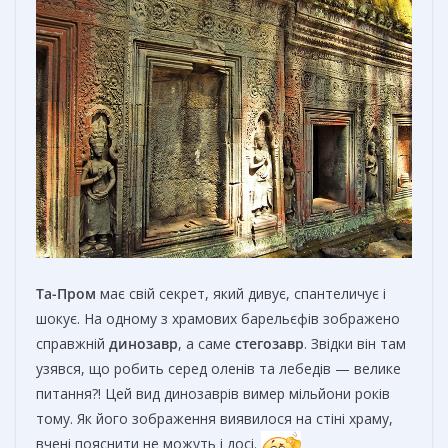
Та-Пром
має свій секрет, який дивує, спантеличує і
шокує. На одному з храмових барельєфів зображено
справжній
динозавр
, а саме
стегозавр
. Звідки він там
узявся, що робить серед оленів та лебедів — велике
питання?! Цей вид динозаврів вимер мільйони років
тому. Як його зображення виявилося на стіні храму,
вчені пояснити не можуть і досі.