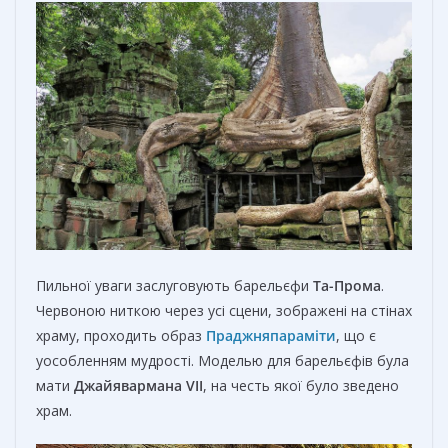
Пильної уваги заслуговують барельєфи
Та-Прома
.
Червоною ниткою через усі сцени, зображені на стінах
храму, проходить образ
Праджняпараміти
, що є
уособленням мудрості. Моделью для барельєфів була
мати
Джайявармана
VII
, на честь якої було зведено
храм.