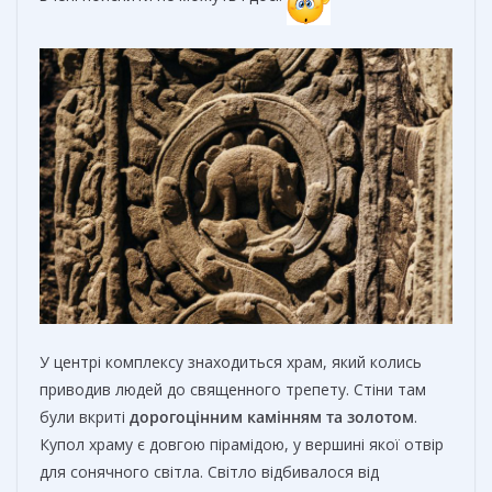
У центрі комплексу знаходиться храм, який колись
приводив людей до священного трепету. Стіни там
були вкриті
дорогоцінним камінням та золотом
.
Купол храму є довгою пірамідою, у вершині якої отвір
для сонячного світла. Світло відбивалося від