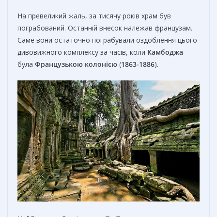
На превеликий жаль, за тисячу років храм був
пограбований. Останній внесок належав французам.
Саме вони остаточно пограбували оздоблення цього
дивовижного комплексу за часів, коли
Камбоджа
була
Французькою колонією
(
1863-1886
).