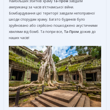
Найбільших збитків храму
Та-Пром
завдали
американці за часів в’єтнамської війни.
Бомбардування цієї території завдали непоправної
шкоди спорудам храму. Багато будинків було
зруйновано або серйозно пошкоджено акустичними
хвилями від бомб. Та попри все,
Та-Пром
дожив до
наших часів!