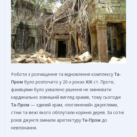
Роботи з розчищення та відновлення комплексу
Та-
Пром
було розпочато у 20-х роках
XIX
ст. Проте,
фахівцями було ухвалено рішення не змінювати
кардинально зовнішній вигляд храмів, тому сьогодні
Та-Пром
— єдиний храм, «поглинений» джунглями,
стіни та вежі якого обплутали коріння дерев. За сотні
років джунглі змінили архітектуру
Та-Пром
до
невпізнання.