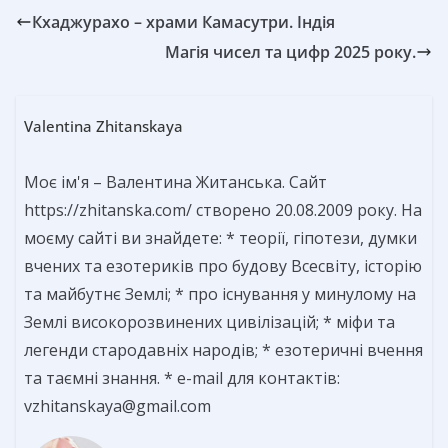
Кхаджурахо – храми Камасутри. Індія
Магія чисел та цифр 2025 року.
Valentina Zhitanskaya
Моє ім'я – Валентина Житанська. Сайт
https://zhitanska.com/ створено 20.08.2009 року. На
моєму сайті ви знайдете: * теорії, гіпотези, думки
вчених та езотериків про будову Всесвіту, історію
та майбутнє Землі; * про існування у минулому на
Землі високорозвинених цивілізацій; * міфи та
легенди стародавніх народів; * езотеричні вчення
та таємні знання. * e-mail для контактів:
vzhitanskaya@gmail.com