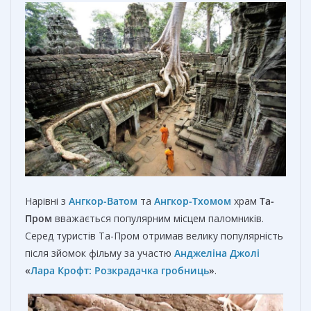
Нарівні з
Ангкор-Ватом
та
Ангкор-Тхомом
храм
Та-
Пром
вважається популярним місцем паломників.
Серед туристів Та-Пром отримав велику популярність
після зйомок фільму за участю
Анджеліна Джолі
«
Лара Крофт: Розкрадачка гробниць
»
.