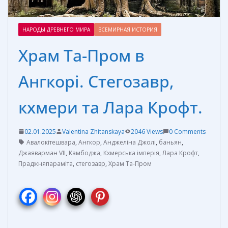
НАРОДЫ ДРЕВНЕГО МИРА
ВСЕМИРНАЯ ИСТОРИЯ
Храм Та-Пром в
Ангкорі. Стегозавр,
кхмери та Лара Крофт.
02.01.2025
Valentina Zhitanskaya
2046 Views
0 Comments
Авалокітешвара
,
Ангкор
,
Анджеліна Джолі
,
баньян
,
Джаяварман VII
,
Камбоджа
,
Кхмерська імперія
,
Лара Крофт
,
Праджняпараміта
,
стегозавр
,
Храм Та-Пром