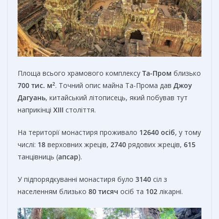
Площа всього храмового комплексу
Та-Пром
близько
2
700 тис. м
. Точний опис майна Та-Прома дав
Джоу
Дагуань
, китайський літописець, який побував тут
наприкінці
XIII
століття.
На території монастиря проживало
12640 осіб
, у тому
числі:
18
верховних жреців,
2740
рядових жреців,
615
танцівниць (
апсар
).
У підпорядкуванні монастиря було
3140
сіл з
населенням близько
80 тисяч
осіб та
102
лікарні.