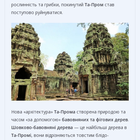
рослинність та грибки, покинутий
Та-Пром
став
поступово руйнуватися.
Нова «архітектура»
Та-Прома
створена природою та
часом «за допомогою»
бавовняних та фігових дерев
.
Шовково-бавовняні дерева
— це найбільші дерева в
Та-Промі
, вони відрізняються товстим блідо-