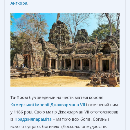
Ангкора
.
Та-Пром
був зведений на честь матері короля
Кхмерської імперії
Джаявармана VII
і освячений ним
у
1186
році. Свою матір Джаяварман VII ототожнював
із
Праджняпараміта
– матір’ю всіх богів, богинь і
всього сущого, богинею «Досконалої мудрості».