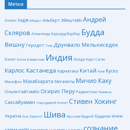
Метки
Андрей
Індія
Альберт Эйнштейн
Єгипет
Абидос
Будда
Скляров
Атлантида
Бернард Вербер
Вишну
Друнвало Мельхиседек
Геродот
Гиза
Индия
Египет
Исида
Карл Саган
Елена Блаватская
Карлос Кастанеда
Китай
Куско
Карнатака
Київ
Мичио Каку
Махабхарата
Мегалиты
Манефон
Перу
Осирис
Ольянтайтамбо
Раджастхан
Рамаяна
Стивен Хокинг
Саксайуаман
Стародавній Єгипет
Шива
Україна
инки
буддизм
Ярослав Мудрий
Хью Эверетт
сознание
карма
майя
сансара
параллельные миры