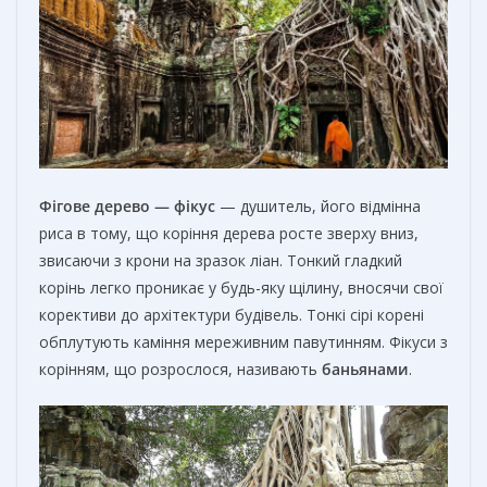
Фігове дерево — фікус
— душитель, його відмінна
риса в тому, що коріння дерева росте зверху вниз,
звисаючи з крони на зразок ліан. Тонкий гладкий
корінь легко проникає у будь-яку щілину, вносячи свої
корективи до архітектури будівель. Тонкі сірі корені
обплутують каміння мереживним павутинням. Фікуси з
корінням, що розрослося, називають
баньянами
.