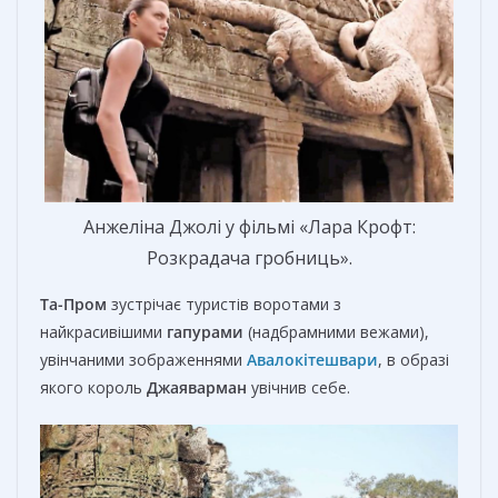
Анжеліна Джолі у фільмі «Лара Крофт:
Розкрадача гробниць».
Та-Пром
зустрічає туристів воротами з
найкрасивішими
гапурами
(надбрамними вежами),
увінчаними зображеннями
Авалокітешвари
, в образі
якого король
Джаяварман
увічнив себе.