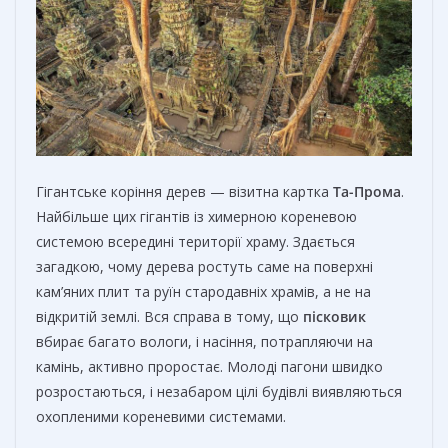
Гігантське коріння дерев — візитна картка
Та-Прома
.
Найбільше цих гігантів із химерною кореневою
системою всередині території храму. Здається
загадкою, чому дерева ростуть саме на поверхні
кам’яних плит та руїн стародавніх храмів, а не на
відкритій землі. Вся справа в тому, що
пісковик
вбирає багато вологи, і насіння, потрапляючи на
камінь, активно проростає. Молоді пагони швидко
розростаються, і незабаром цілі будівлі виявляються
охопленими кореневими системами.