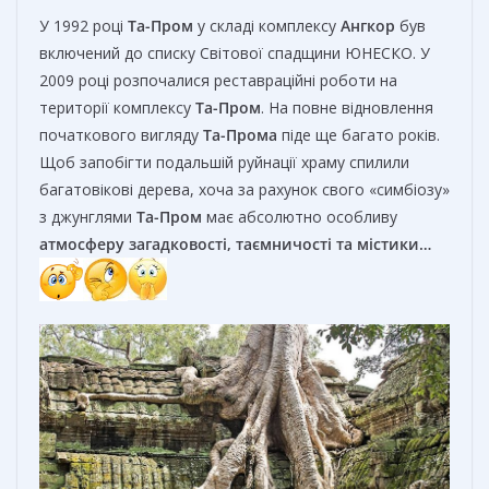
У 1992 році
Та-Пром
у складі комплексу
Ангкор
був
включений до списку Світової спадщини ЮНЕСКО. У
2009 році розпочалися реставраційні роботи на
території комплексу
Та-Пром
. На повне відновлення
початкового вигляду
Та-Прома
піде ще багато років.
Щоб запобігти подальшій руйнації храму спилили
багатовікові дерева, хоча за рахунок свого «симбіозу»
з джунглями
Та-Пром
має абсолютно особливу
атмосферу загадковості, таємничості та містики…