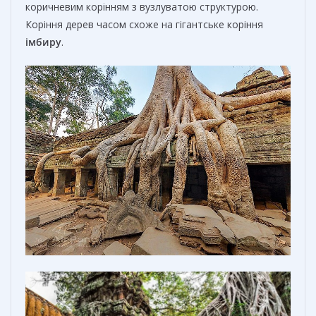
коричневим корінням з вузлуватою структурою.
Коріння дерев часом схоже на гігантське коріння
імбиру
.