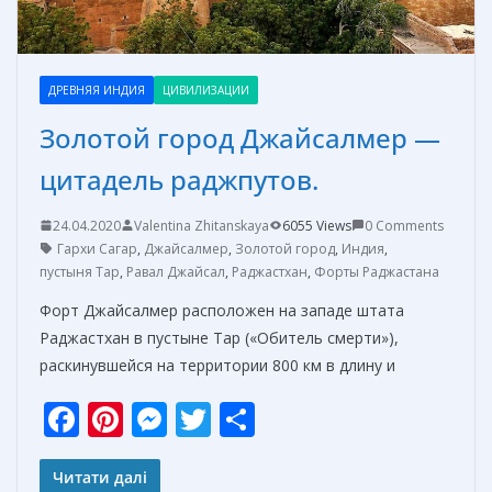
ДРЕВНЯЯ ИНДИЯ
ЦИВИЛИЗАЦИИ
Золотой город Джайсалмер —
цитадель раджпутов.
24.04.2020
Valentina Zhitanskaya
6055 Views
0 Comments
Гархи Сагар
,
Джайсалмер
,
Золотой город
,
Индия
,
пустыня Тар
,
Равал Джайсал
,
Раджастхан
,
Форты Раджастана
Форт Джайсалмер расположен на западе штата
Раджастхан в пустыне Тар («Обитель смерти»),
раскинувшейся на территории 800 км в длину и
F
Pi
M
T
О
ac
nt
e
w
т
e
er
ss
itt
п
Читати далі