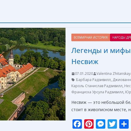
ВСЕМИРНАЯ ИСТОРИЯ
НАРОДЫ ДР
Легенды и мифы
Несвиж
07.01.2020
Valentina Zhitanskay
Барбара Радзивилл
,
Джиованн
Кароль Станислав Радзивилл
,
Нес
Франциска Урсула Радзивилл
,
Юр
Несвиж — это небольшой бел
стоит в живописном месте, н
F
Pi
M
T