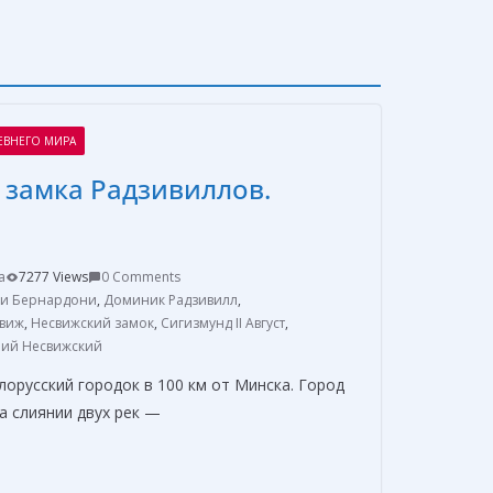
ЕВНЕГО МИРА
 замка Радзивиллов.
a
7277 Views
0 Comments
и Бернардони
,
Доминик Радзивилл
,
виж
,
Несвижский замок
,
Сигизмунд II Август
,
ий Несвижский
орусский городок в 100 км от Минска. Город
а слиянии двух рек —
О