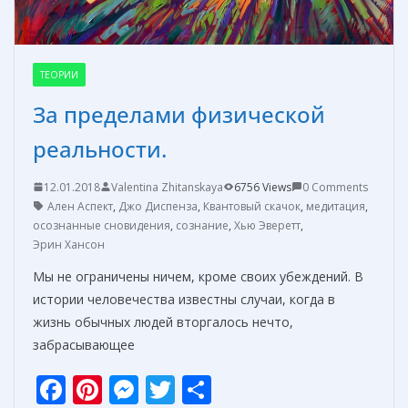
ТЕОРИИ
За пределами физической
реальности.
12.01.2018
Valentina Zhitanskaya
6756 Views
0 Comments
Ален Аспект
,
Джо Диспенза
,
Квантовый скачок
,
медитация
,
осознанные сновидения
,
сознание
,
Хью Эверетт
,
Эрин Хансон
Мы не ограничены ничем, кроме своих убеждений. В
истории человечества известны случаи, когда в
жизнь обычных людей вторгалось нечто,
забрасывающее
F
Pi
M
T
О