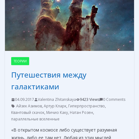
ь
ТЕОРИИ
Путешествия между
галактиками
04.09.2017
Valentina Zhitanskaya
9423 Views
0 Comments
Айзек Азимов
,
Артур Кларк
,
Гиперпространство
,
Квантовый скачок
,
Мичио Каку
,
Натан Розен
,
параллельные вселенные
«В открытом космосе либо существует разумная
жизнь, либо ее там нет. Любая из этих мыслей