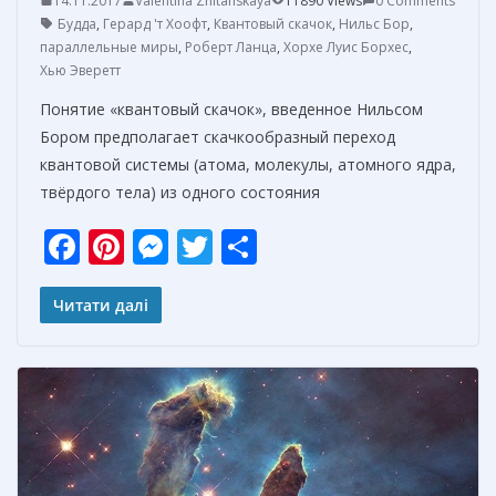
14.11.2017
Valentina Zhitanskaya
11890 Views
0 Comments
Будда
,
Герард 'т Хоофт
,
Квантовый скачок
,
Нильс Бор
,
параллельные миры
,
Роберт Ланца
,
Хорхе Луис Борхес
,
Хью Эверетт
Понятие «квантовый скачок», введенное Нильсом
Бором предполагает скачкообразный переход
квантовой системы (атома, молекулы, атомного ядра,
твёрдого тела) из одного состояния
F
Pi
M
T
О
ac
nt
e
w
т
e
er
ss
itt
п
Читати далі
b
e
e
er
р
o
st
n
а
o
g
в
k
er
и
т