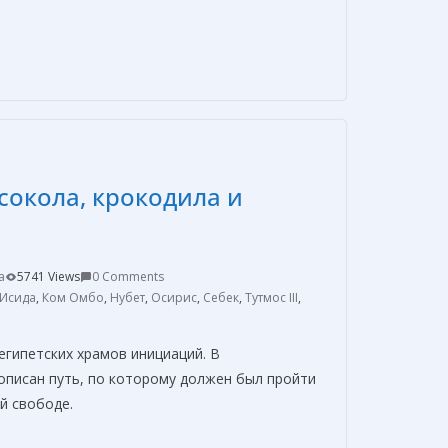
О
т
п
р
а
в
сокола, крокодила и
и
т
ь
a
5741 Views
0 Comments
Исида
,
Ком Омбо
,
Нубет
,
Осирис
,
Себек
,
Тутмос III
,
гипетских храмов инициаций. В
описан путь, по которому должен был пройти
ой свободе.