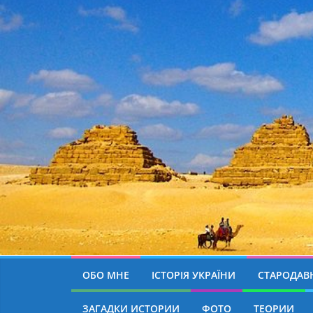
ОБО МНЕ
ІСТОРІЯ УКРАЇНИ
СТАРОДАВН
ЗАГАДКИ ИСТОРИИ
ФОТО
ТЕОРИИ