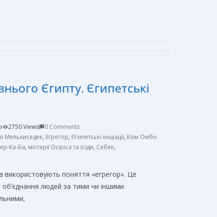
т
п
р
а
в
внього Єгипту. Єгипетські
и
т
ь
a
2750 Views
0 Comments
о Мельхиседек
,
Егрегор
,
Єгипетські ініціації
,
Ком Омбо
ер-Ка-Ба
,
містерії Осіріса та Ісіди
,
Себек
,
а використовують поняття «егрегор». Це
 об’єднання людей за тими чи іншими
альними,