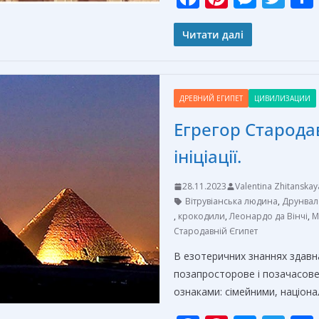
ac
nt
e
w
e
er
ss
itt
Читати далі
b
e
e
er
o
st
n
ДРЕВНИЙ ЕГИПЕТ
ЦИВИЛИЗАЦИИ
o
g
Егрегор Старода
k
er
ініціації.
28.11.2023
Valentina Zhitanskay
Вітрувіанська людина
,
Друнвал
,
крокодили
,
Леонардо да Вінчі
,
М
Стародавній Єгипет
В езотеричних знаннях здавн
позапросторове і позачасове
ознаками: сімейними, націон