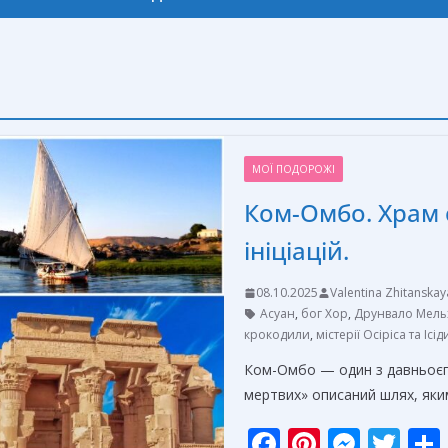
МОЇ ПОДОРОЖІ
Ком-Омбо. Храм 
ініціацій.
08.10.2025
Valentina Zhitanskay
Асуан
,
бог Хор
,
Друнвало Мель
крокодили
,
містерії Осіріса та Ісід
Ком-Омбо — один з давньоєгип
мертвих» описаний шлях, яки
F
Pi
M
T