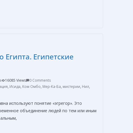
О
т
п
р
а
в
о Египта. Египетские
и
т
ь
a
16085 Views
0 Comments
ация
,
Исида
,
Ком Омбо
,
Мер-Ка-Ба
,
мистерии
,
Нил
,
авна используют понятие «эгрегор». Это
ременное объединение людей по тем или иным
нальным,
О