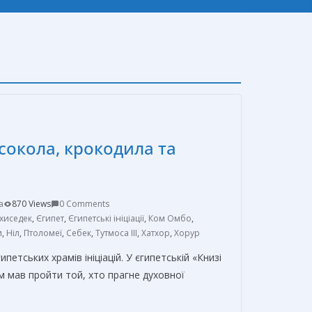
сокола, крокодила та
a
870 Views
0 Comments
хиседек
,
Єгипет
,
Єгипетські ініціації
,
Ком Омбо
,
и
,
Ніл
,
Птоломеї
,
Себек
,
Тутмоса III
,
Хатхор
,
Хорур
етських храмів ініціацій. У єгипетській «Книзі
м мав пройти той, хто прагне духовної
О