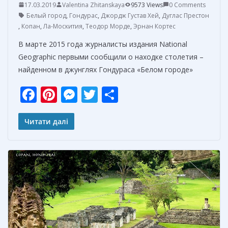
17.03.2019
Valentina Zhitanskaya
9573 Views
0 Comments
Белый город
,
Гондурас
,
Джордж Густав Хей
,
Дуглас Престон
,
Копан
,
Ла-Москития
,
Теодор Морде
,
Эрнан Кортес
В марте 2015 года журналисты издания National
Geographic первыми сообщили о находке столетия –
найденном в джунглях Гондураса «Белом городе»
F
Pi
M
T
О
ac
nt
e
w
т
e
er
ss
itt
п
Читати далі
b
e
e
er
р
o
st
n
а
o
g
в
k
er
и
т
ь