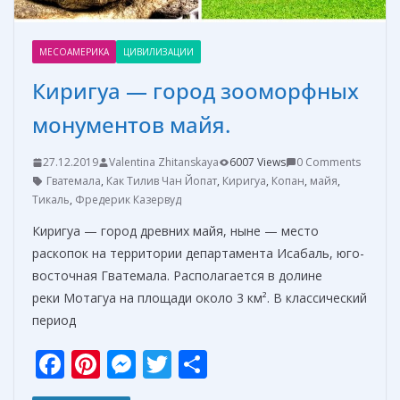
МЕСОАМЕРИКА
ЦИВИЛИЗАЦИИ
Киригуа — город зооморфных
монументов майя.
27.12.2019
Valentina Zhitanskaya
6007 Views
0 Comments
Гватемала
,
Как Тилив Чан Йопат
,
Киригуа
,
Копан
,
майя
,
Тикаль
,
Фредерик Казервуд
Киригуа — город древних майя, ныне — место
раскопок на территории департамента Исабаль, юго-
восточная Гватемала. Располагается в долине
реки Мотагуа на площади около 3 км². В классический
период
F
Pi
M
T
О
ac
nt
e
w
т