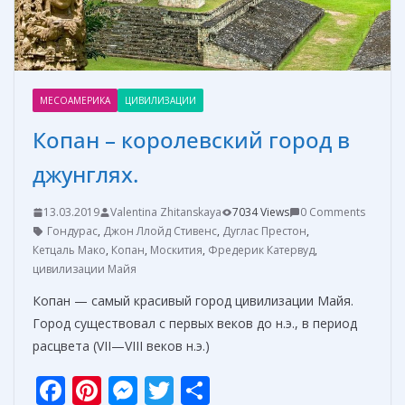
МЕСОАМЕРИКА
ЦИВИЛИЗАЦИИ
Копан – королевский город в
джунглях.
13.03.2019
Valentina Zhitanskaya
7034 Views
0 Comments
Гондурас
,
Джон Ллойд Стивенс
,
Дуглас Престон
,
Кетцаль Мако
,
Копан
,
Москития
,
Фредерик Катервуд
,
цивилизации Майя
Копан — самый красивый город цивилизации Майя.
Город существовал с первых веков до н.э., в период
расцвета (VII—VIII веков н.э.)
F
Pi
M
T
О