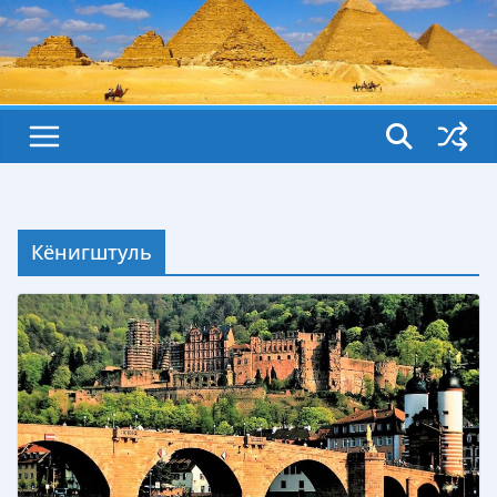
Кёнигштуль