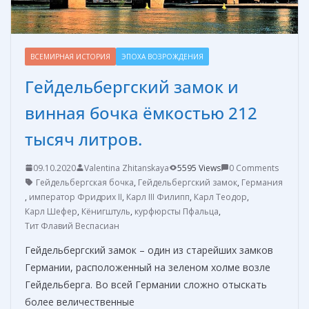
ВСЕМИРНАЯ ИСТОРИЯ
ЭПОХА ВОЗРОЖДЕНИЯ
Гейдельбергский замок и
винная бочка ёмкостью 212
тысяч литров.
09.10.2020
Valentina Zhitanskaya
5595 Views
0 Comments
Гейдельбергская бочка
,
Гейдельбергский замок
,
Германия
,
император Фридрих II
,
Карл III Филипп
,
Карл Теодор
,
Карл Шефер
,
Кёнигштуль
,
курфюрсты Пфальца
,
Тит Флавий Веспасиан
Гейдельбергский замок – один из старейших замков
Германии, расположенный на зеленом холме возле
Гейдельберга. Во всей Германии сложно отыскать
более величественные