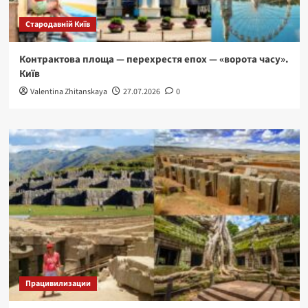
Стародавній Київ
Контрактова площа — перехрестя епох — «ворота часу».
Київ
Valentina Zhitanskaya
27.07.2026
0
Працивилизации