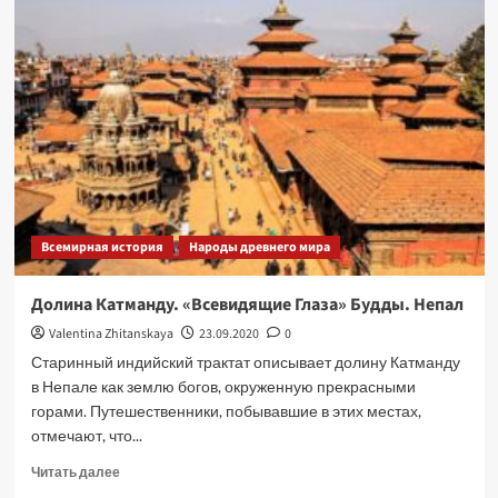
Патан
—
город
красоты.
Храм
Кришны.
Всемирная история
Народы древнего мира
Долина Катманду. «Всевидящие Глаза» Будды. Непал
Valentina Zhitanskaya
23.09.2020
0
Старинный индийский трактат описывает долину Катманду
в Непале как землю богов, окруженную прекрасными
горами. Путешественники, побывавшие в этих местах,
отмечают, что...
Прочитать
Читать далее
больше