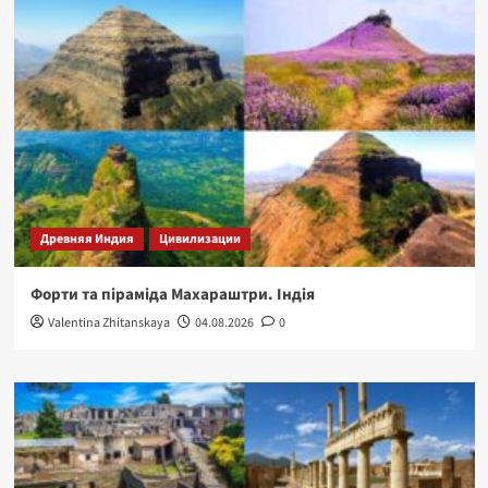
Древняя Индия
Цивилизации
Форти та піраміда Махараштри. Індія
Valentina Zhitanskaya
04.08.2026
0