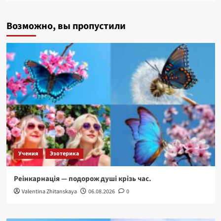
о
Долина
Возможно, вы пропустили
Катманду.
«Всевидящие
Глаза»
Будды.
Непал
Учения
Эзотерика
Реінкарнація — подорож душі крізь час.
Valentina Zhitanskaya
06.08.2026
0