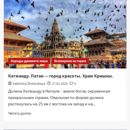
Народы древнего мира
Всемирная история
Катманду. Патан — город красоты. Храм Кришны.
Valentina Zhitanskaya
27.02.2023
0
Долина Катманду в Непале - земля богов, окруженная
прекрасными горами. Овальная по форме долина
растянулась на 25 км с востока на запад и на...
Прочитать
Читать далее
больше
о
Катманду.