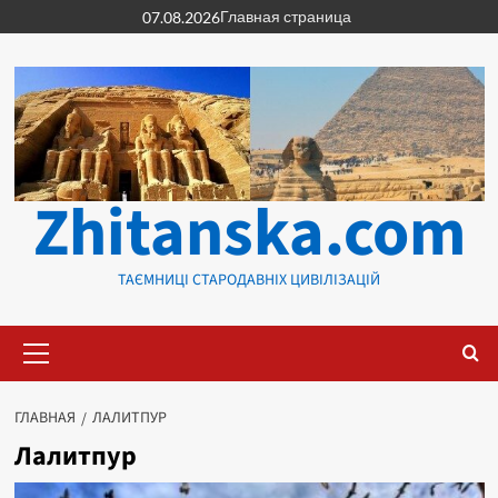
Перейти
Главная страница
07.08.2026
к
содержимому
Zhitanska.com
ТАЄМНИЦІ СТАРОДАВНІХ ЦИВІЛІЗАЦІЙ
Основное
меню
ГЛАВНАЯ
ЛАЛИТПУР
Лалитпур