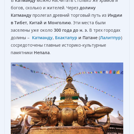
В
Катманду
можно насчитать столько же храмов и
богов, сколько и жителей. Через
долину
Катманду
пролегал древний торговый путь из
Индии
в Тибет, Китай и Монголию
. Эти места были
заселены уже около
300 года до н. э.
В трех городах
долины –
Катманду
,
Бхактапур
и Патане
(
Лалитпур
)
сосредоточены главные историко-культурные
памятники
Непала
.