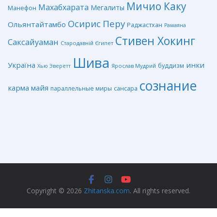
Мичио Каку
Махабхарата
Мегалиты
Манефон
Перу
Осирис
Ольянтайтамбо
Раджастхан
Рамаяна
Стивен Хокинг
Саксайуаман
Стародавній Єгипет
Шива
Україна
инки
буддизм
Ярослав Мудрий
Хью Эверетт
сознание
карма
майя
сансара
параллельные миры
Copyright © 2026
Zhitanska.com
. All rights reserved.
Privacy Policy