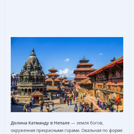
Д
олин
а
Катманду в Непале
— земля богов,
окруженная прекрасными горами. Овальная по форме