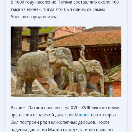
В
1000
году население
Патана
составляло около
100
тысяч
человек, тогда это был одним из самых
больших городов мира.
Расцвет
Патана
пришёлся на
XVI
—XVIII века
во время
правления неварской династии
Малла
, при которых
был построен ряд великолепных дворцов. После
падения династии
Малла
город частично пришёл в