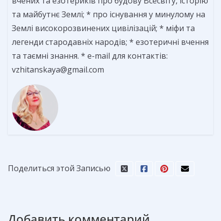
вчених та езотериків про будову Всесвіту, історію
та майбутнє Землі; * про існування у минулому на
Землі високорозвинених цивілізацій; * міфи та
легенди стародавніх народів; * езотеричні вчення
та таємні знання. * e-mail для контактів:
vzhitanskaya@gmail.com
Поделиться этой Записью
Добавить комментарий