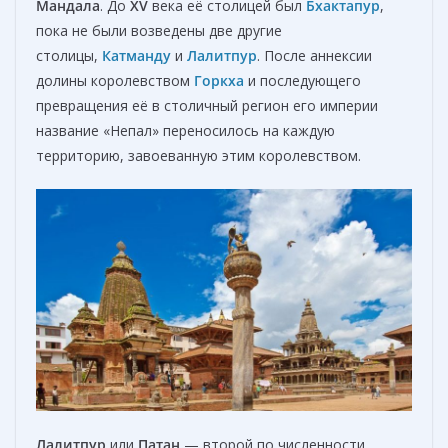
Мандала
. До
XV
века её столицей был
Бхактапур
,
пока не были возведены две другие
столицы,
Катманду
и
Лалитпур
. После аннексии
долины королевством
Горкха
и последующего
превращения её в столичный регион его империи
название «Непал» переносилось на каждую
территорию, завоеванную этим королевством.
Лалитпур
или
Патан
— второй по численности