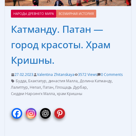
НАРОДЫ ДРЕВНЕГО МИРА
ВСЕМИРНАЯ ИСТОРИЯ
Катманду. Патан —
город красоты. Храм
Кришны.
27.02.2023
Valentina Zhitanskaya
3572 Views
0 Comments
Будда
,
Бхактапур
,
династия Малла
,
Долина Катманду
,
Лалитпур
,
Непал
,
Патан
,
Площадь Дурбар
,
Сиддхи Нарсингх Малла
,
храм Кришны