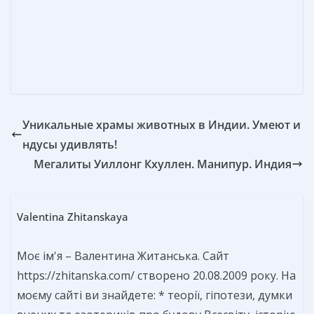
o
g
в
k
er
и
т
ь
Уникальные храмы животных в Индии. Умеют и
ндусы удивлять!
Мегалиты Уиллонг Кхуллен. Манипур. Индия
Valentina Zhitanskaya
Моє ім'я – Валентина Житанська. Сайт
https://zhitanska.com/ створено 20.08.2009 року. На
моєму сайті ви знайдете: * теорії, гіпотези, думки