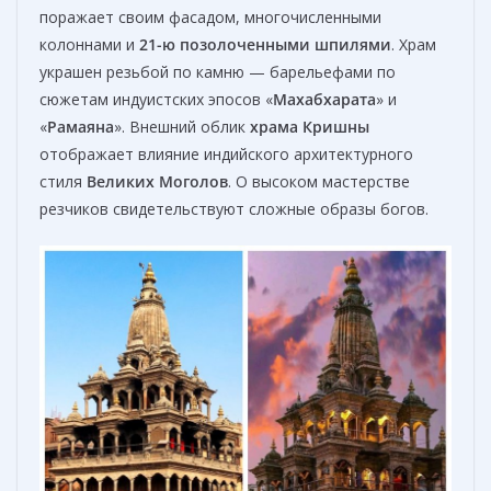
поражает своим фасадом, многочисленными
колоннами и
21-ю
позолоченными
шпилями
. Храм
украшен резьбой по камню — барельефами по
сюжетам индуистских эпосов «
Махабхарата
» и
«
Рамаяна
». Внешний облик
х
рам
а
Кришны
отображает влияние индийского архитектурного
стиля
Великих Моголов
. О высоком мастерстве
резчиков свидетельствуют сложные образы богов.