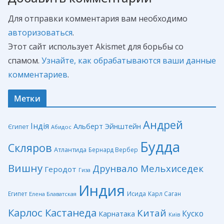
Для отправки комментария вам необходимо
авторизоваться
.
Этот сайт использует Akismet для борьбы со
спамом.
Узнайте, как обрабатываются ваши данные
комментариев
.
Метки
Андрей
Індія
Альберт Эйнштейн
Єгипет
Абидос
Будда
Скляров
Атлантида
Бернард Вербер
Вишну
Друнвало Мельхиседек
Геродот
Гиза
Индия
Египет
Исида
Карл Саган
Елена Блаватская
Карлос Кастанеда
Китай
Куско
Карнатака
Київ