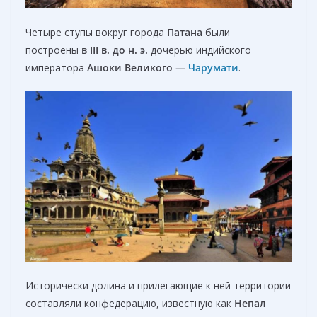
Четыре ступы вокруг города
Патана
были
построены
в III в. до н. э.
дочерью индийского
императора
Ашоки Великого —
Чарумати
.
Исторически долина и прилегающие к ней территории
составляли конфедерацию, известную как
Непал