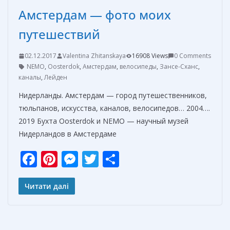
Амстердам — фото моих
путешествий
02.12.2017
Valentina Zhitanskaya
16908 Views
0 Comments
NEMO
,
Oosterdok
,
Амстердам
,
велосипеды
,
Зансе-Сханс
,
каналы
,
Лейден
Нидерланды. Амстердам — город путешественников,
тюльпанов, искусства, каналов, велосипедов… 2004….
2019 Бухта Oosterdok и NEMO — научный музей
Нидерландов в Амстердаме
F
Pi
M
T
О
ac
nt
e
w
т
e
er
ss
itt
п
Читати далі
b
e
e
er
р
o
st
n
а