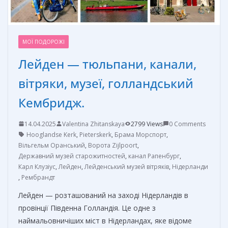
МОЇ ПОДОРОЖІ
Лейден — тюльпани, канали,
вітряки, музеї, голландський
Кембридж.
14.04.2025
Valentina Zhitanskaya
2799 Views
0 Comments
Hooglandse Kerk
,
Pieterskerk
,
Брама Морспорт
,
Вільгельм Оранський
,
Ворота Zijlpoort
,
Державний музей старожитностей
,
канал Рапенбург
,
Карл Клузіус
,
Лейден
,
Лейденський музей вітряків
,
Нідерланди
,
Рембрандт
Лейден — розташований на заході Нідерландів в
провінції Південна Голландія. Це одне з
наймальовничіших міст в Нідерландах, яке відоме