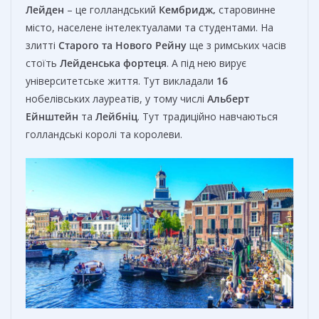
Лейден
– це голландський
Кембридж,
старовинне
місто, населене інтелектуалами та студентами. На
злитті
Старого та Нового Рейну
ще з римських часів
стоїть
Лейденська фортеця
. А під нею вирує
університетське життя. Тут викладали
16
нобелівських лауреатів, у тому числі
Альберт
Ейнштейн
та
Лейбніц
. Тут традиційно навчаються
голландські королі та королеви.