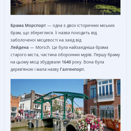
Брама Морспорт
— одна з двох історичних міських
брам, що збереглися. Її назва походить від
заболоченої місцевості на захід від
Лейдена
— Morsch. Це була найзахідніша брама
старого міста, частина оборонних мурів. Першу браму
на цьому місці збудували
1640
року. Вона була
дерев’яною і мала назву
Галгенпорт.