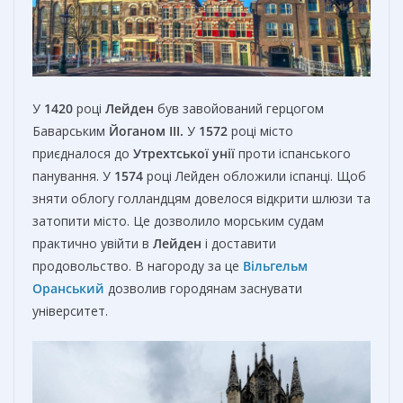
У
1420
році
Лейден
був завойований герцогом
Баварським
Йоганом III.
У
1572
році місто
приєдналося до
Утрехтської
унії
проти іспанського
панування. У
1574
році Лейден обложили іспанці. Щоб
зняти облогу голландцям довелося відкрити шлюзи та
затопити місто. Це дозволило морським судам
практично увійти в
Лейден
і доставити
продовольство. В нагороду за це
Вільгельм
Оранський
дозволив городянам заснувати
університет.