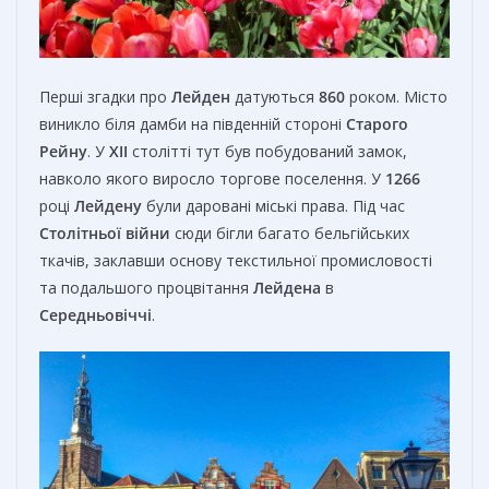
Перші згадки про
Лейден
датуються
860
роком. Місто
виникло біля дамби на південній стороні
Старого
Рейну
. У
XII
столітті тут був побудований замок,
навколо якого виросло торгове поселення. У
1266
році
Лейдену
були даровані міські права. Під час
Столітньої війни
сюди бігли багато бельгійських
ткачів, заклавши основу текстильної промисловості
та подальшого процвітання
Лейдена
в
Середньовіччі
.