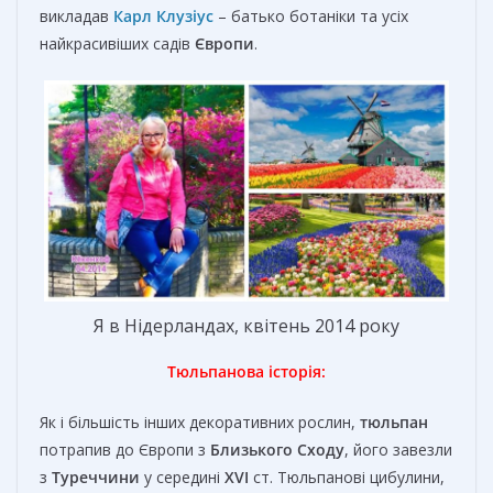
викладав
Карл Клузіус
– батько ботаніки та усіх
найкрасивіших садів
Європи
.
Я в Нідерландах, квітень 2014 року
Тюльпанова історія:
Як і більшість інших декоративних рослин,
тюльпан
потрапив до Європи з
Близького Сходу
, його завезли
з
Туреччини
у середині
XVI
ст. Тюльпанові цибулини,