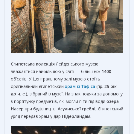
Єгипетська колекція
Лейденського музею
вважається найбільшою у світі — більш ніж
1400
об’єктів. У Центральному залі музею стоїть
оригінальний єгипетський
храм із Тафіса
(пр.
25 рік
до н. е
.), зібраний в музеї. На знак подяки за допомогу
з порятунку предметів, які могли піти під води
озера
Насер
при будівництві
Асуанської греблі
, Єгипетський
уряд передав храм у дар
Нідерландам
.