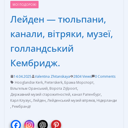
МОЇ ПОДОРОЖІ
Лейден — тюльпани,
канали, вітряки, музеї,
голландський
Кембридж.
14.04.2025
Valentina Zhitanskaya
2804 Views
0 Comments
Hooglandse Kerk
,
Pieterskerk
,
Брама Морспорт
,
Вільгельм Оранський
,
Ворота Zijlpoort
,
Державний музей старожитностей
,
канал Рапенбург
,
Карл Клузіус
,
Лейден
,
Лейденський музей вітряків
,
Нідерланди
,
Рембрандт