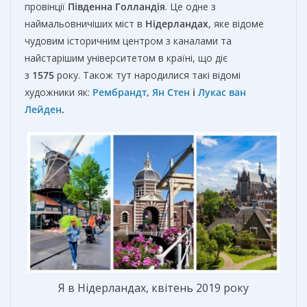
провінції
Південна Голландія
. Це одне з
наймальовничіших міст в
Нідерландах
, яке відоме
чудовим історичним центром з каналами та
найстарішим університетом в країні, що діє
з
1575
року. Також тут народилися такі відомі
художники як:
Рембрандт
,
Ян Стен
і
Лукас ван
Лейден
.
Я в Нідерландах, квітень 2019 року