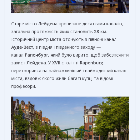
Старе місто
Лейдена
пронизане десятками каналів,
загальна протяжність яких становить
28 км.
Історичний центр міста оточують з півночі канал
Ауде-Вест
, з півдня і південного заходу —
канал
Рапенбург
, який було вирито, щоб забезпечити
захист
Лейдена
. У
XVII
столітті
Rapenburg
перетворився на найважливіший і наймодніший канал
міста, вздовж якого жили багаті купці та відомі
професори.