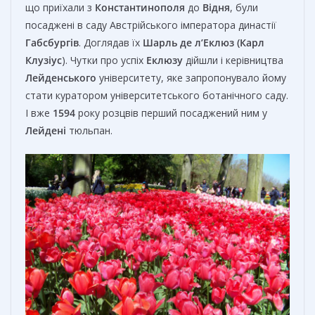
що приїхали з
Константинополя
до
Відня
, були
посаджені в саду Австрійського імператора династії
Габсбургів
. Доглядав їх
Шарль де л’Еклюз (
Карл
Клузіус
). Чутки про успіх
Еклюзу
дійшли і керівництва
Лейденського
університету, яке запропонувало йому
стати куратором університетського ботанічного саду.
І вже
1594
року розцвів перший посаджений ним у
Лейдені
тюльпан.