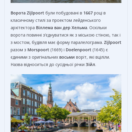
Ворота
Zijlpoort
були побудовані в
1667
році в
класичному стилі за проектом лейденського
архітектора
Віллема ван дер Хельма
. Оскільки
ворота повинні з’єднуватися як з міською стіною, так і
з мостом, будівля має форму паралелограма.
Zijlpoort
разом з
Morspoort
(1669) і
Doelenpoort
(1645) є
єдиними з оригінальних
восьми
воріт, які вціліли.
Назва відноситься до сусідньої річки
Зійл
.