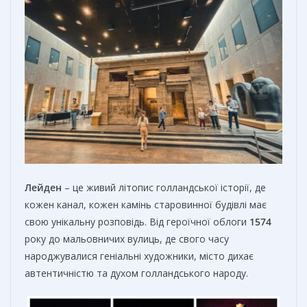
Лейден
– це живий літопис голландської історії, де
кожен канал, кожен камінь старовинної будівлі має
свою унікальну розповідь. Від героїчної облоги
1574
року до мальовничих вулиць, де свого часу
народжувалися геніальні художники, місто дихає
автентичністю та духом голландського народу.