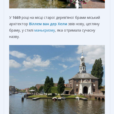
У
1669
році на місці старої дерев’яної брами міський
архітектор
Віллем ван дер Хелм
звів нову, цегляну
браму, у стилі
маньєризму
, яка отримала сучасну
назву.