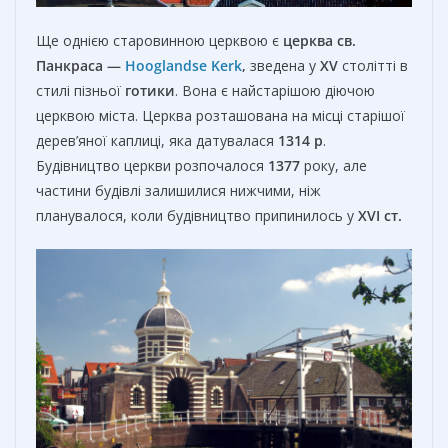
Ще однією старовинною церквою є
церква св.
Панкраса —
Hooglandse Kerk
,
зведена у
XV
столітті в
стилі пізньої
готики
. Вона є найстарішою діючою
церквою міста. Церква розташована на місці старішої
дерев’яної каплиці, яка датувалася
1314 р
.
Будівництво церкви розпочалося
1377
року, але
частини будівлі залишилися нижчими, ніж
планувалося, коли будівництво припинилось у
XVI
ст.