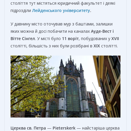
століття тут містяться юридичний факультет і деякі
підрозділи
Лейденського університету
.
У давнину місто оточував мур з баштами, залишки
яких можна й досі побачити на каналах
Ауде-Вест і
Вітте Сінгел
. У місті було
11 воріт
, побудованих у
XVII
столітті, більшість з них були розібрані в
XIX
столітті.
Церква св. Петра
—
Pieterskerk
— найстаріша церква