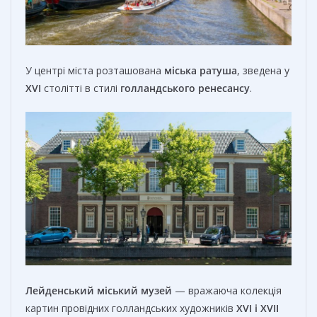
У центрі міста розташована
міська ратуша
, зведена у
XVI
столітті в стилі
голландського
ренесансу
.
Лейденський міський музей
— вражаюча колекція
картин провідних голландських художників
XVI
і
XVII