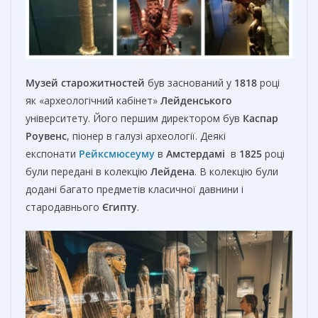
Музей старожитностей
був заснований у
1818
році
як «археологічний кабінет»
Лейденського
університету. Його першим директором був
Каспар
Роувенс
, піонер в галузі археології. Деякі
експонати
Рейксмюсеуму
в
Амстердамі
в
1825
році
були передані в колекцію
Лейдена
. В колекцію були
додані багато предметів класичної давнини і
стародавнього
Єгипту
.