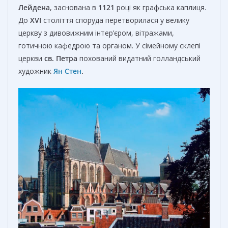
Лейдена
, заснована в
1121
році як графська каплиця.
До
XVI
століття споруда перетворилася у велику
церкву з дивовижним інтер’єром, вітражами,
готичною кафедрою та органом. У сімейному склепі
церкви
св. Петра
похований видатний голландський
художник
Ян Стен
.