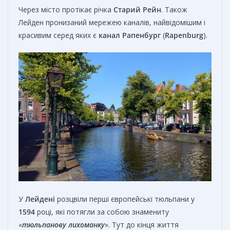
Через місто протікає річка
Старий Рейн
. Також
Лейден пронизаний мережею каналів, найвідомішим і
красивим серед яких є
канал Рапенбург
(
Rapenburg
).
У
Лейдені
розцвіли перші європейські тюльпани у
1594
році, які потягли за собою знамениту
«
тюльпанову лихоманку
». Тут до кінця життя