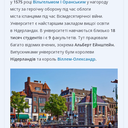
у
1575
році
Вільгельмом I Оранським
у нагороду
місту за героїчну оборону під час облоги
міста іспанцями під час Вісімдесятирічної війни.
Університет є найстарішим закладом вищої освіти
в Нідерландах. В університеті навчаються близько
18
тисяч студенті
в і є
9
факультетів. Тут працювали
багато відомих вчених, зокрема
Альберт Ейнштейн
.
Випускниками університету були королеви
Нідерландів
та король
Віллем-Олександр
.