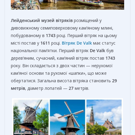
Лейденський музей вітряків
розміщений у
дивовижному семиповерховому кам’яному млині,
побудованому в
1743
році. Перший вітряк на цьому
місті постав у
1611
році.
Вітряк De Valk
має статус
національної пам’ятки. Перший вітряк
De Valk
був
дерев’яним, сучасний, кам’яний вітряк постав
1743
року. Він складається з двох частин — нерухомої
кам’яної основи та рухомої «шапки», що може
обертатися. Загальна висота вітряка становить
29
метрів
, діаметр лопатей —
27
метрів.