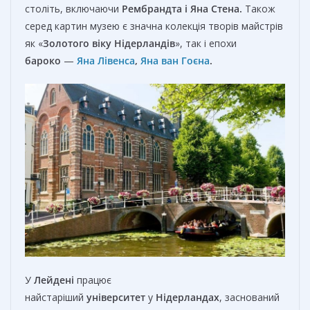
століть, включаючи
Рембрандта
і
Яна Стена
.
Також
серед картин музею є значна колекція творів майстрів
як «
Золотого віку Нідерландів
», так і епохи
бароко
—
Яна Лівенса
,
Яна ван Гоєна
.
У
Лейдені
працює
найстаріший
університет
у
Нідерландах
, заснований