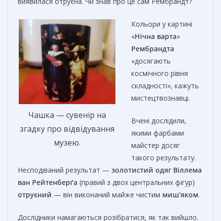
виявилася отруєна. Чи знав про це сам Рембрандт?
Кольори у картині
«
Нічна варта
»
Рембрандта
«досягають
космічного рівня
складності», кажуть
мистецтвознавці.
Чашка — сувенір на
Вчені дослідили,
згадку про відвідування
якими фарбами
музею.
майстер досяг
такого результату.
Несподіваний результат —
золотистий одяг
Віллема
ван Рейтенберґа
(правий з двох центральних фігур)
отруєний
— він виконаний майже чистим
миш’яком
.
Дослідники намагаються розібратися, як так вийшло.