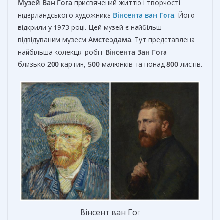
Музей Ван Гога
присвячений життю і творчості
нідерландського художника
Вінсента ван Гога
. Його
відкрили у 1973 році. Цей музей є найбільш
відвідуваним музеєм
Амстердама
. Тут представлена
найбільша колекція робіт
Вінсента
Ван
Гога
—
близько
200
картин,
500
малюнків та понад
800
листів.
Вінсент ван Гог