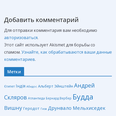
Добавить комментарий
Для отправки комментария вам необходимо
авторизоваться
.
Этот сайт использует Akismet для борьбы со
спамом.
Узнайте, как обрабатываются ваши данные
комментариев
.
Метки
Андрей
Індія
Альберт Эйнштейн
Єгипет
Абидос
Будда
Скляров
Атлантида
Бернард Вербер
Вишну
Друнвало Мельхиседек
Геродот
Гиза