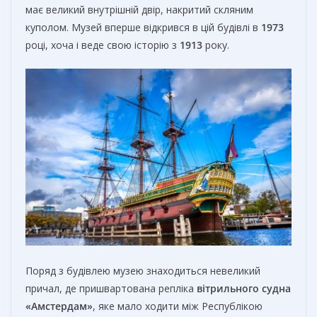
має великий внутрішній двір, накритий скляним
куполом. Музей вперше відкрився в цій будівлі в
1973
році, хоча і веде свою історію з
1913
року.
Поряд з будівлею музею знаходиться невеликий
причал, де пришвартована репліка
вітрильного судна
«Амстердам»
, яке мало ходити між Республікою