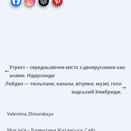
o
st
n
а
o
g
в
k
er
и
т
ь
Утрехт – середньовічне місто з двоярусними кан
алами. Нідерланди
Лейден — тюльпани, канали, вітряки, музеї, голл
андський Кембридж.
Valentina Zhitanskaya
Моє ім'я – Валентина Житанська. Сайт