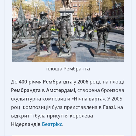
площа Рембранта
До
400-річчя Рембрандта
у
2006
році, на площі
Рембрандта
в
Амстердамі,
створена бронзова
скульптурна композиція «
Нічна варта
». У 2005
році композиція була представлена в
Гаазі
, на
відкритті була присутня королева
Нідерландів
Беатрікс
.