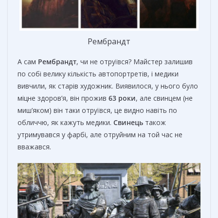
Рембрандт
А сам
Рембрандт
, чи не отруївся? Майстер залишив
по собі велику кількість автопортретів, і медики
вивчили, як старів художник. Виявилося, у нього було
міцне здоров’я, він прожив
63 роки
, але свинцем (не
миш’яком) він таки отруївся, це видно навіть по
обличчю, як кажуть медики.
Свинець
також
утримувався у фарбі, але отруйним на той час не
вважався.