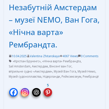
Незабутній Амстердам
– музеї NEMO, Ван Гога,
«Нічна варта»
Рембрандта.
10.04.2025
Valentina Zhitanskaya
4067 Views
0 Comments
«Крістіан Брунінгс»
,
«Нічна варта» Рембрандта
,
Sail Amsterdam
,
Амстердам
,
Вінсент ван Гог
,
вітрильне судно «Амстердам»
,
Музей Ван Гога
,
Музей Немо
,
Музей судоноплавства
,
Нідерланди
,
Рейксмюзеум
,
Рембрандт
5