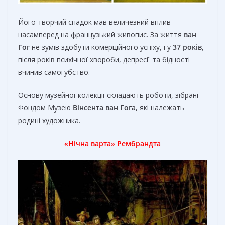
Його творчий спадок мав величезний вплив
насамперед на французький живопис. За життя
ван
Гог
не зумів здобути комерційного успіху, і у
37 років
,
після років психічної хвороби, депресії та бідності
вчинив самогубство.
Основу музейної колекції складають роботи, зібрані
Фондом Музею
Вінсента ван Гога
, які належать
родині художника.
«Нічна варта» Рембрандта