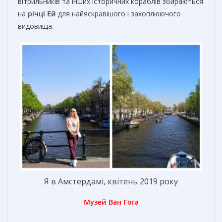
вітрильників та інших історичних кораблів збираються
на
річці Ей
для найяскравішого і захоплюючого
видовища.
Я в Амстердамі, квітень 2019 року
Музей Ван Гога