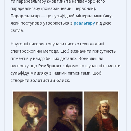
ти парареальгару (жовтий) та напіваморфного
парареальгару (помаранчевий і червоний).
Парареальгар
— це сульфідний
мінерал миш’яку
,
який поступово утворюється з
реальгару
під дією
світла.
Науковці використовували високотехнологічні
спектроскопічні методи, щоб визначити присутність
пігментів у найдрібніших деталях. Вони дійшли
висновку, що
Рембрандт
свідомо змішував ці пігменти
сульфіду миш’яку
з іншими пігментами, щоб
створити
золотистий блиск
.