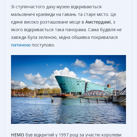
Зі ступінчастого даху музею відкриваються
мальовничі краєвиди на гавань та старе місто. Це
єдине високо розташоване місце в
Амстердамі
, з
якого відкривається така панорама. Сама будівля не
завжди була зеленою, мідна обшивка покривалася
патиною
поступово.
НЕМО
був відкритий у 1997 році за участю королеви