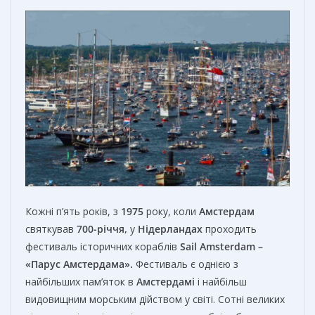
Кожні п’ять років, з
1975
року, коли
Амстердам
святкував
700-річчя,
у
Нідерландах
проходить
фестиваль історичних кораблів
Sail Amsterdam –
«Парус Амстердама».
Фестиваль є однією з
найбільших пам’яток в
Амстердамі
і найбільш
видовищним морським дійством у світі. Сотні великих