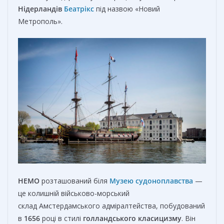
Нідерландів
Беатрікс
під назвою «Новий
Метрополь».
НЕМО
розташований біля
Музею судоноплавства
—
це колишній військово-морський
склад Амстердамського адміралтейства, побудований
в
1656
році в стилі
голландського класицизму
. Він