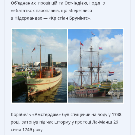
Об’єднаних
провінцій та
Ост-Індією
, і один з
небагатьох пароплавів, що збереглися
в
Нідерландах —
«
Крістіан Брунінгс
».
Корабель
«Амстердам»
був спущений на воду у
1748
році, затонув під час шторму у протоці
Ла-Манш
26
січня
1749
року.