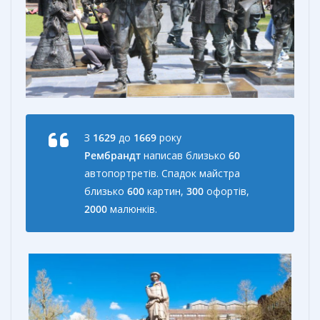
З
1629
до
1669
року
Рембрандт
написав близько
60
автопортретів. Спадок майстра
близько
600
картин,
300
офортів,
2000
малюнків.