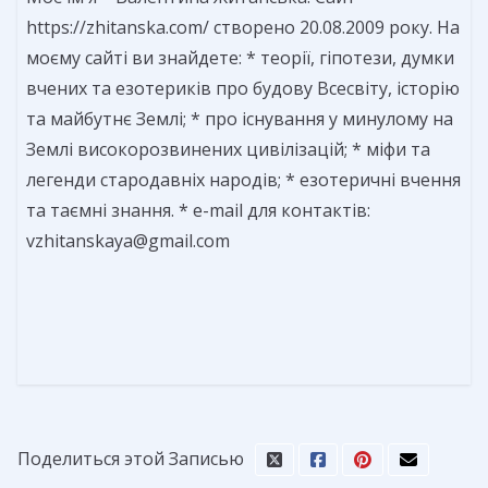
https://zhitanska.com/ створено 20.08.2009 року. На
моєму сайті ви знайдете: * теорії, гіпотези, думки
вчених та езотериків про будову Всесвіту, історію
та майбутнє Землі; * про існування у минулому на
Землі високорозвинених цивілізацій; * міфи та
легенди стародавніх народів; * езотеричні вчення
та таємні знання. * e-mail для контактів:
vzhitanskaya@gmail.com
Поделиться этой Записью