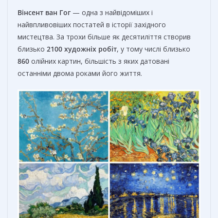
Вінсент ван Гог
— одна з найвідоміших і
найвпливовіших постатей в історії західного
мистецтва. За трохи більше як десятиліття створив
близько
2100 художніх робіт
, у тому числі близько
860
олійних картин, більшість з яких датовані
останніми двома роками його життя.