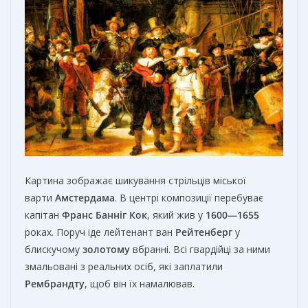
Картина зображає шикування стрільців міської
варти
Амстердама
. В центрі композиції перебуває
капітан
Франс Банніг Кок
, який жив у
1600—1655
роках. Поруч іде лейтенант ван
Рейтенберг
у
блискучому
золотому
вбранні. Всі гвардійці за ними
змальовані з реальних осіб, які заплатили
Рембрандту
, щоб він їх намалював.