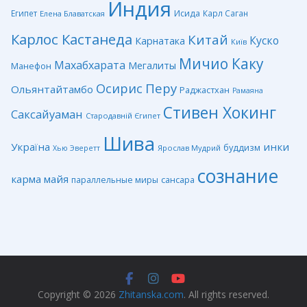
Индия
Египет
Исида
Карл Саган
Елена Блаватская
Карлос Кастанеда
Китай
Куско
Карнатака
Київ
Мичио Каку
Махабхарата
Мегалиты
Манефон
Перу
Осирис
Ольянтайтамбо
Раджастхан
Рамаяна
Стивен Хокинг
Саксайуаман
Стародавній Єгипет
Шива
Україна
инки
буддизм
Ярослав Мудрий
Хью Эверетт
сознание
карма
майя
сансара
параллельные миры
Copyright © 2026
Zhitanska.com
. All rights reserved.