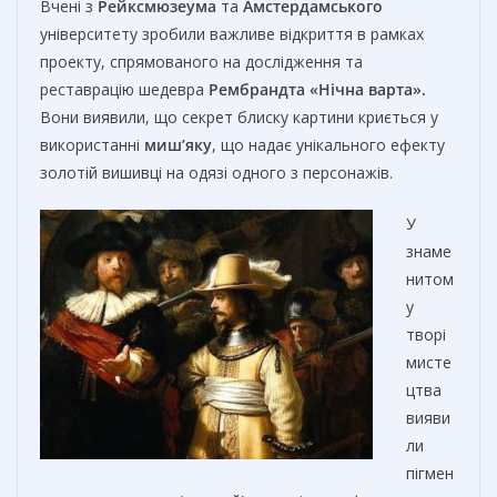
Вчені з
Рейксмюзеума
та
Амстердамського
університету зробили важливе відкриття в рамках
проекту, спрямованого на дослідження та
реставрацію шедевра
Рембрандта «Нічна варта».
Вони виявили, що секрет блиску картини криється у
використанні
миш’яку
, що надає унікального ефекту
золотій вишивці на одязі одного з персонажів.
У
знаме
нитом
у
творі
мисте
цтва
вияви
ли
пігмен