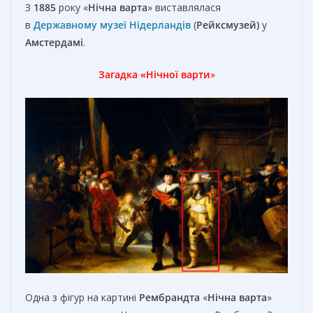
З
1885
року «
Нічна варта
» виставлялася
в
Державному музеї Нідерландів
(
Рейксмузей)
у
Амстердамі
.
Загадка
«Нічної варти
»
Одна з фігур на картині
Рембрандта
«
Нічна варта
»