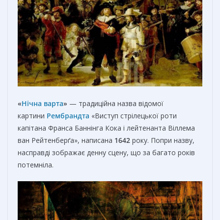
«
Нічна варта
»
— традиційна назва відомої
картини
Рембрандта
«Виступ стрілецької роти
капітана Франса Баннінга Кока і лейтенанта Віллема
ван Рейтенберґа», написана
1642
року. Попри назву,
насправді зображає денну сцену, що за багато років
потемніла.