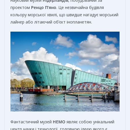
науковий музей
Нідерландів
, побудований за
проектом
Ренцо П’яно
. Це незвичайна будівля
кольору морської хвилі, що швидше нагадує морський
лайнер або літаючий об’єкт інопланетян.
Фантастичний музей
НЕМО
являє собою унікальний
центр науки і технології, головною ідеєю якого є