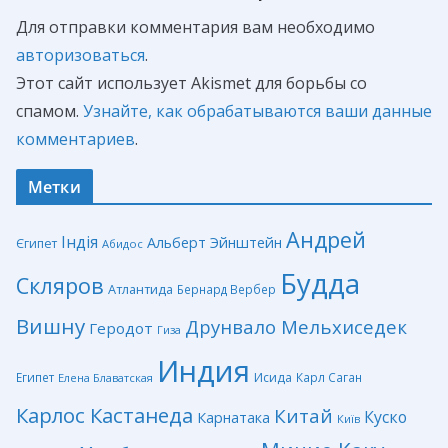
Для отправки комментария вам необходимо
авторизоваться
.
Этот сайт использует Akismet для борьбы со
спамом.
Узнайте, как обрабатываются ваши данные
комментариев
.
Метки
Андрей
Індія
Альберт Эйнштейн
Єгипет
Абидос
Будда
Скляров
Атлантида
Бернард Вербер
Вишну
Друнвало Мельхиседек
Геродот
Гиза
Индия
Египет
Исида
Карл Саган
Елена Блаватская
Карлос Кастанеда
Китай
Куско
Карнатака
Київ