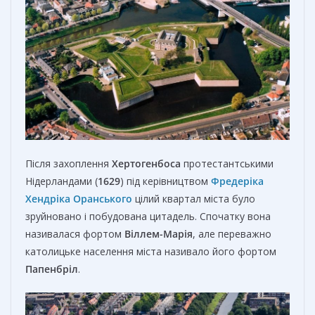
Після захоплення
Хертогенбоса
протестантськими
Нідерландами (
1629
) під керівництвом
Фредеріка
Хендріка Оранського
цілий квартал міста було
зруйновано і побудована цитадель. Спочатку вона
називалася фортом
Віллем-Марія
, але переважно
католицьке населення міста називало його фортом
Папенбріл
.