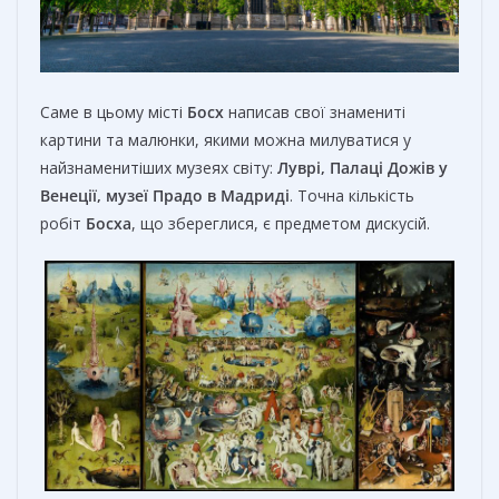
Саме в цьому місті
Босх
написав свої знамениті
картини та малюнки, якими можна милуватися у
найзнаменитіших музеях світу:
Луврі, Палаці Дожів у
Венеції, музеї Прадо в Мадриді
. Точна кількість
робіт
Босха
, що збереглися, є предметом дискусій.