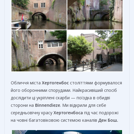
Обличчя міста
Хертогенбос
століттями формувалося
його оборонними спорудами. Найкрасивіший спосіб
дослідити ці укріплені скарби — поїздка в обидві
сторони на
Binnendieze
. Ми відкрили для себе
середньовічну красу
Хертогенбоса
під час подорожі
на човні багатовіковою системою каналів
Ден Бош.