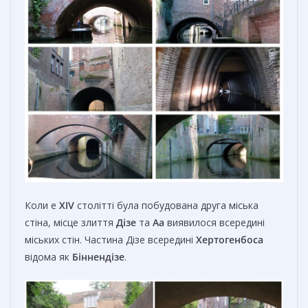
Коли e
XIV
столітті була побудована друга міська
стіна, місце злиття
Дізе
та
Аа
виявилося всередині
міських стін. Частина Дізе всередині
Хертогенбоса
відома як
Біннендізе
.