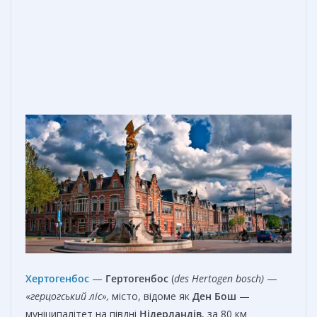
Хертогенбос
—
Гертогенбос
(
des Hertogen bosch)
—
«
герцогський ліс»,
місто, відоме як
Ден Бош
—
муніципалітет на півдні
Нідерландів
, за 80 км