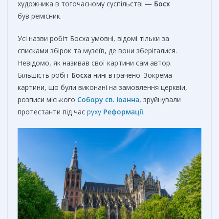
художника в тогочасному суспільстві —
Босх
був ремісник.
Усі назви робіт Босха умовні, відомі тільки за
списками збірок та музеїв, де вони зберігалися.
Невідомо, як називав свої картини сам автор.
Більшість робіт
Босха
нині втрачено. Зокрема
картини, що були виконані на замовлення церквіи,
розписи міського
Собору св. Іоанна
, зруйнували
протестанти під час
руху
Реформації
.