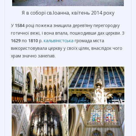
Я в соборі св.Іоанна, квітень 2014 року
У
1584
році пожежа знищила дерев’яну перегородку
готичної вежі, і вона впала, пошкодивши дах церкви. З
1629
по
1810
р.
кальвіністська
громада міста
використовувала церкву у своїх цілях, внаслідок чого
храм значно занепав.