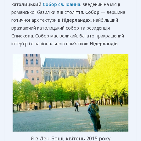
к
атолицький
Собор св. Іоанна
,
зведений на місці
романської базиліки
XIII
століття.
Собор
— вершина
готичної архітектури в
Нідерландах,
найбільший
вражаючий католицький собор та резиденція
Єпископа
. Собор має великий, багато прикрашений
інтер’єр і є національною пам’яткою
Нідерландів
.
Я в Ден-Боші, квітень 2015 року