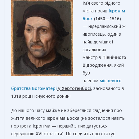
Ім’я свого рідного
міста носив
Ієронім
Босх
(
1450—1516
)
— нідерландський ж
ивописець, один з
найвідоміших і
загадкових
майстрів
Північного
Відродження
, який
був
членом
місцевого
братства
Богоматері
у Хертогенбосі
, заснованого в
1318
році і існуючого донині.
До нашого часу майже не збереглися свідчення про
життя великого
Ієроніма Босха
(не зосталося навіть
портрета Ієроніма — перший з них датується
серединою
XVI
століття). Це свідчить про статус