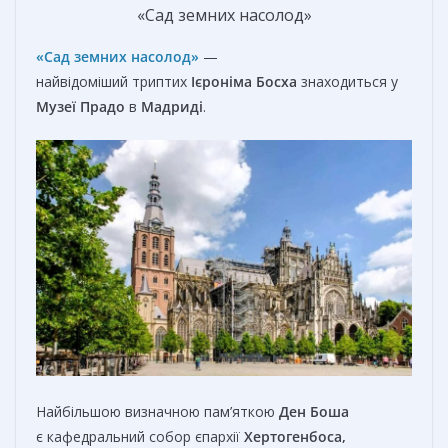
«Сад земних насолод»
«Сад земних насолод»
—
найвідоміший триптих
Ієроніма Босха
знаходиться у
Музеї Прадо
в
Мадриді
.
Найбільшою визначною пам’яткою
Ден Боша
є кафедральний собор єпархії
Хертогенбоса,