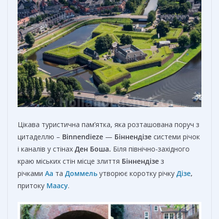
Цікава туристична пам’ятка, яка розташована поруч з
цитаделлю –
Binnendieze
—
Біннендізе
системи річок
і каналів у стінах
Ден Боша.
Біля північно-західного
краю міських стін місце злиття
Біннендізе
з
річками
Аа
та
Доммель
утворює коротку річку
Дізе
,
притоку
Маасу
.