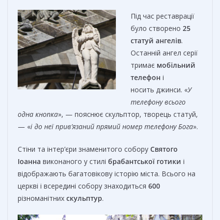
Під час реставрації
було створено
25
статуй ангелів
.
Останній ангел серії
тримає
мобільний
телефон
і
носить джинси. «
У
телефону всього
одна кнопка
», — пояснює скульптор, творець статуй,
— «
і до неї прив’язаний прямий номер телефону Бога
».
Стіни та інтер’єри знаменитого собору
Святого
Іоанна
виконаного у стилі
брабантської
готики
і
відображають багатовікову історію міста. Всього на
церкві і всередині собору знаходиться
600
різноманітних
скульптур
.