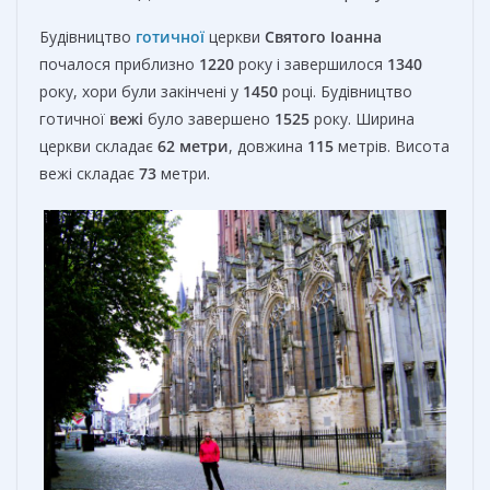
Будівництво
готичної
церкви
Святого Іоанна
почалося приблизно
1220
року і завершилося
1340
року, хори були закінчені у
1450
році. Будівництво
готичної
вежі
було завершено
1525
року. Ширина
церкви складає
62 метри
, довжина
115
метрів. Висота
вежі складає
73
метри.