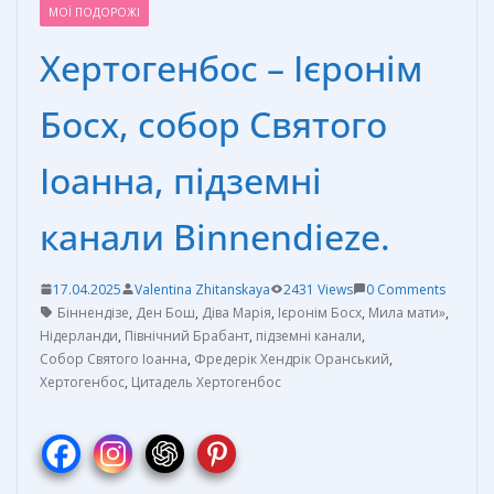
МОЇ ПОДОРОЖІ
Хертогенбос – Ієронім
Босх, собор Святого
Іоанна, підземні
канали Binnendieze.
17.04.2025
Valentina Zhitanskaya
2431 Views
0 Comments
Біннендізе
,
Ден Бош
,
Діва Марія
,
Ієронім Босх
,
Мила мати»
,
Нідерланди
,
Північний Брабант
,
підземні канали
,
Собор Святого Іоанна
,
Фредерік Хендрік Оранський
,
Хертогенбос
,
Цитадель Хертогенбос