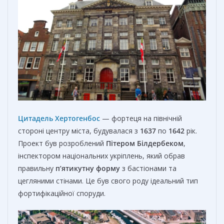
Цитадель
Хертогенбос
— фортеця на північній
стороні центру міста, будувалася з
1637
по
1642
рік.
Проект був розроблений
Пітером Білдербеком
,
інспектором національних укріплень, який обрав
правильну
п’ятикутну
форму
з бастіонами та
цегляними стінами. Це був свого роду ідеальний тип
фортифікаційної споруди.