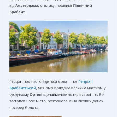
від
Амстердама
,
столиця
провінції
Північний
Брабант
.
Герцог, про якого йдеться мова — це
Генріх I
Брабантський
, чия сім’я володіла великим маєтком у
сусідньому
Ортені
щонайменше чотири століття. Він
заснував нове місто, розташоване на лісових дюнах
посеред болота.