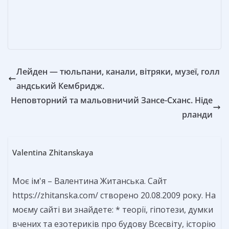
т
ь
Лейден — тюльпани, канали, вітряки, музеї, голл
андський Кембридж.
Неповторний та мальовничий Зансе-Сханс. Ніде
рланди
Valentina Zhitanskaya
Моє ім'я – Валентина Житанська. Сайт
https://zhitanska.com/ створено 20.08.2009 року. На
моєму сайті ви знайдете: * теорії, гіпотези, думки
вчених та езотериків про будову Всесвіту, історію