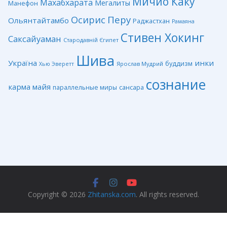
Мичио Каку
Махабхарата
Мегалиты
Манефон
Перу
Осирис
Ольянтайтамбо
Раджастхан
Рамаяна
Стивен Хокинг
Саксайуаман
Стародавній Єгипет
Шива
Україна
инки
буддизм
Ярослав Мудрий
Хью Эверетт
сознание
карма
майя
сансара
параллельные миры
Copyright © 2026
Zhitanska.com
. All rights reserved.
Privacy Policy