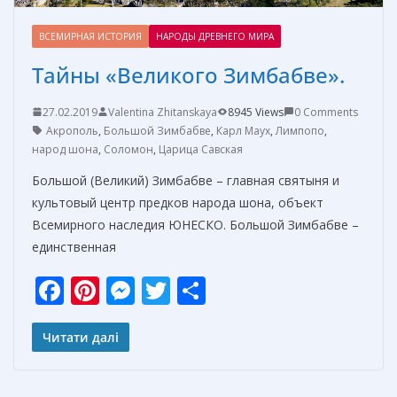
ВСЕМИРНАЯ ИСТОРИЯ
НАРОДЫ ДРЕВНЕГО МИРА
Тайны «Великого Зимбабве».
27.02.2019
Valentina Zhitanskaya
8945 Views
0 Comments
Акрополь
,
Большой Зимбабве
,
Карл Маух
,
Лимпопо
,
народ шона
,
Соломон
,
Царица Савская
Большой (Великий) Зимбабве – главная святыня и
культовый центр предков народа шона, объект
Всемирного наследия ЮНЕСКО. Большой Зимбабве –
единственная
F
Pi
M
T
О
ac
nt
e
w
т
e
er
ss
itt
п
Читати далі
b
e
e
er
р