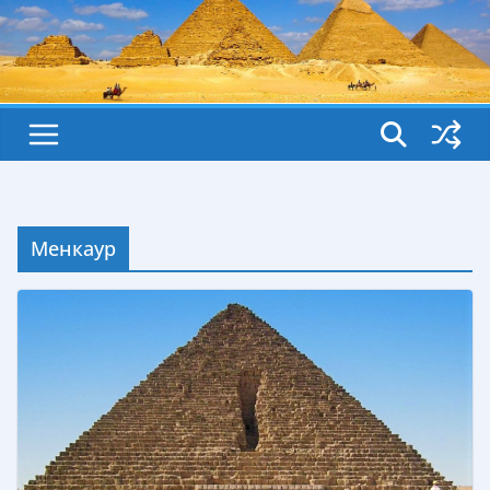
Менкаур