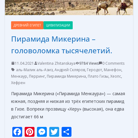
ДРЕВНИЙ ЕГИПЕТ
ЦИВИЛИЗАЦИИ
Пирамида Микерина –
головоломка тысячелетий.
11.04.2021
Valentina Zhitanskaya
9784 Views
0 Comments
аль-Малик аль-Азиз
,
Андрей Скляров
,
Геродот
,
Манефон
,
Менкаур
,
Перринг
,
Пирамида Микерина
,
Плато Гизы
,
Хеопс
,
Хефрен
Пирамида Микерина («Пирамида Менкаура») — самая
южная, поздняя и низкая из трёх египетских пирамид
в Гизе. Вопреки прозвищу «Херу» (высокая), она едва
достигает 66 м
F
Pi
M
T
О