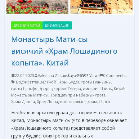
ДРЕВНИЙ КИТАЙ
ЦИВИЛИЗАЦИИ
Монастырь Мати-сы —
висячий «Храм Лошадиного
копыта». Китай
22.04.2023
Valentina Zhitanskaya
6597 Views
0 Comments
Бодхисаттва Зеленой Тары
,
Будда
,
гроты Гуаньинь
,
гроты Цяньфо
,
дворец короля Гесера
,
империя Цзинь
,
Китай
,
Монастырь Мати-сы
,
Тридцать три небесных грота
,
Храм Дзинта
,
Храм Лошадиного копыта
,
храм Шэнго
Необычная архитектурная достопримечательность
Китая, Монастырь Мати-сы (что в переводе означает
«Храм Лошадиного копыта) представляет собой
группу буддистских гротов и скальных