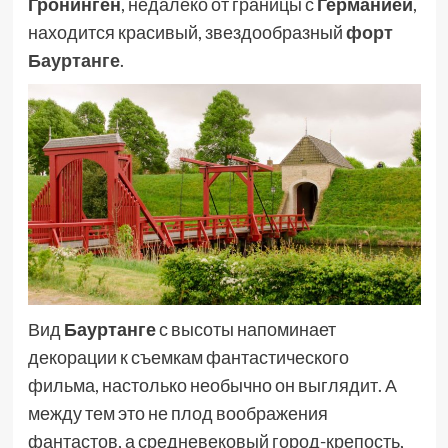
Гронинген
, недалеко от границы с
Германией
,
находится красивый, звездообразный
форт
Бауртанге
.
Вид
Бауртанге
с высоты напоминает
декорации к съемкам фантастического
фильма, настолько необычно он выглядит. А
между тем это не плод воображения
фантастов, а средневековый город-крепость,