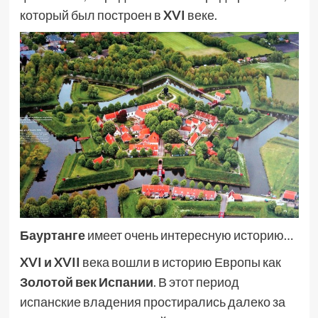
который был построен в
XVI
веке.
Бауртанге
имеет очень интересную историю…
XVI и XVII
века вошли в историю Европы как
Золотой век Испании
. В этот период
испанские владения простирались далеко за