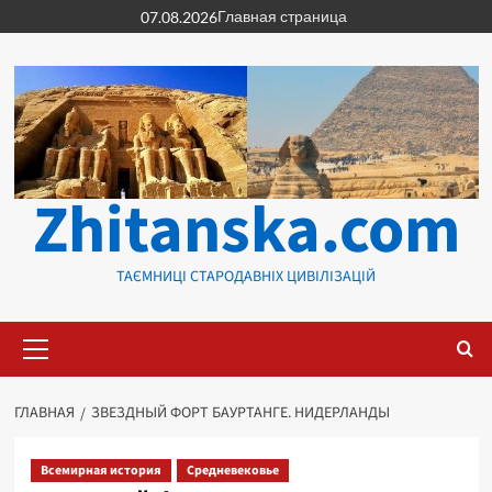
Перейти
Главная страница
07.08.2026
к
содержимому
Zhitanska.com
ТАЄМНИЦІ СТАРОДАВНІХ ЦИВІЛІЗАЦІЙ
Основное
меню
ГЛАВНАЯ
ЗВЕЗДНЫЙ ФОРТ БАУРТАНГЕ. НИДЕРЛАНДЫ
Всемирная история
Средневековье