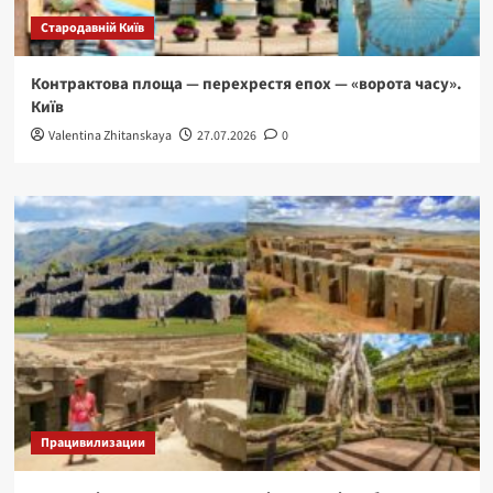
Стародавній Київ
Контрактова площа — перехрестя епох — «ворота часу».
Київ
Valentina Zhitanskaya
27.07.2026
0
Працивилизации