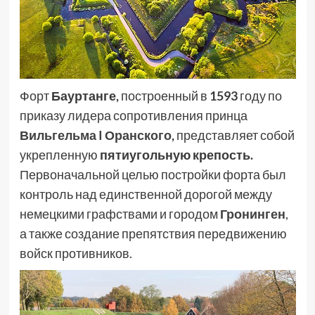
Форт
Бауртанге
,
построенный в
1593
году по
приказу лидера сопротивления принца
Вильгельма I Оранского
,
представляет собой
укрепленную
пятиугольную
крепость
.
Первоначальной целью постройки форта был
контроль над единственной дорогой между
немецкими графствами и городом
Гронинген
,
а также создание препятствия передвижению
войск противников.