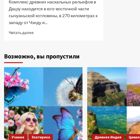
Комплекс древних наскальных рельефов в
Дацзу находится в юго-восточной части
сычуаньской котловины, в 270 километрах к
западу от Чэнду и...
Прочитать
Читать далее
больше
о
Наскальные
Возможно, вы пропустили
рельефы
в
Дацзу
—
древние
технологии
Китая.
Учения
Эзотерика
Древняя Индия
Цивил