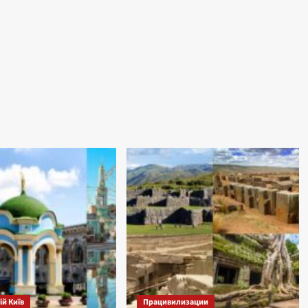
й Київ
Працивилизации