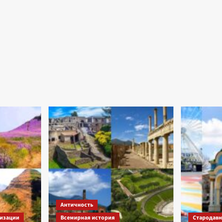
Античность
изации
Всемирная история
Стародавні