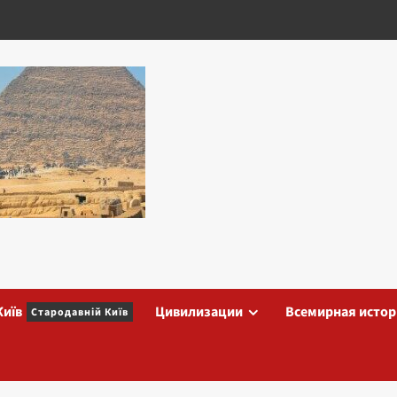
Київ
Цивилизации
Всемирная истор
Стародавній Київ