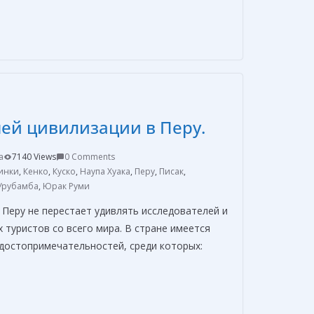
т
п
р
а
в
ей цивилизации в Перу.
и
т
a
7140 Views
0 Comments
ь
инки
,
Кенко
,
Куско
,
Наупа Хуака
,
Перу
,
Писак
,
Урубамба
,
Юрак Руми
 Перу не перестает удивлять исследователей и
туристов со всего мира. В стране имеется
достопримечательностей, среди которых:
О
т