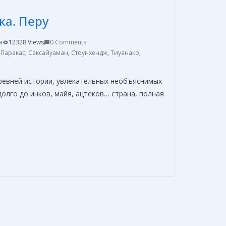
в
ка. Перу
и
т
a
12328 Views
0 Comments
ь
,
Паракас
,
Саксайуаман
,
Стоунхендж
,
Тиуанако
,
ревней истории, увлекательных необъяснимых
олго до инков, майя, ацтеков… страна, полная
О
т
п
р
а
в