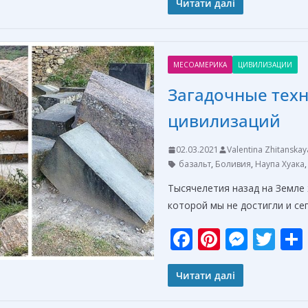
e
er
ss
itt
Читати далі
b
e
e
er
o
st
n
МЕСОАМЕРИКА
ЦИВИЛИЗАЦИИ
o
g
Загадочные тех
k
er
цивилизаций
02.03.2021
Valentina Zhitanskay
базальт
,
Боливия
,
Наупа Хуака
Тысячелетия назад на Земле 
которой мы не достигли и с
F
Pi
M
T
ac
nt
e
w
e
er
ss
itt
Читати далі
b
e
e
er