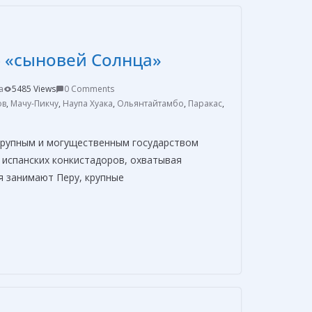
а
в
— «сыновей Солнца»
и
т
a
5485 Views
0 Comments
ь
ов
,
Мачу-Пикчу
,
Наупа Хуака
,
Ольянтайтамбо
,
Паракас
,
крупным и могущественным государством
 испанских конкистадоров, охватывая
я занимают Перу, крупные
О
т
п
р
а