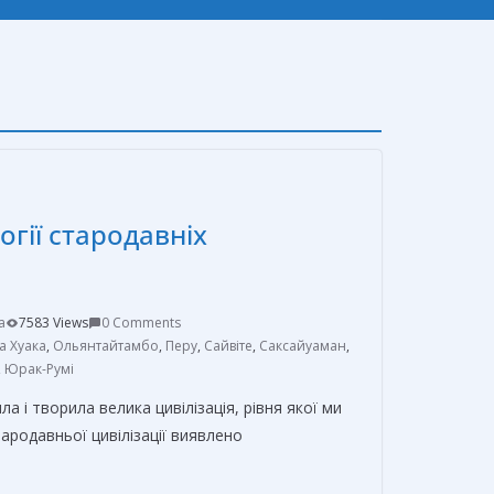
огії стародавніх
a
7583 Views
0 Comments
а Хуака
,
Ольянтайтамбо
,
Перу
,
Сайвіте
,
Саксайуаман
,
,
Юрак-Румі
а і творила велика цивілізація, рівня якої ми
стародавньої цивілізації виявлено
О