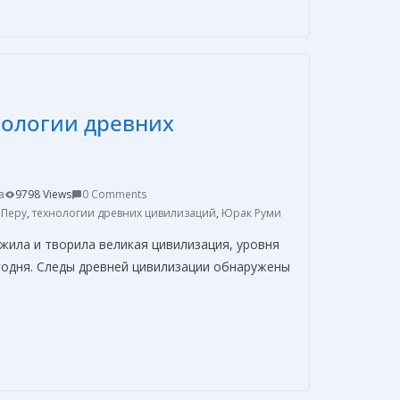
п
р
а
в
нологии древних
и
т
ь
a
9798 Views
0 Comments
,
Перу
,
технологии древних цивилизаций
,
Юрак Руми
жила и творила великая цивилизация, уровня
егодня. Следы древней цивилизации обнаружены
О
т
п
р