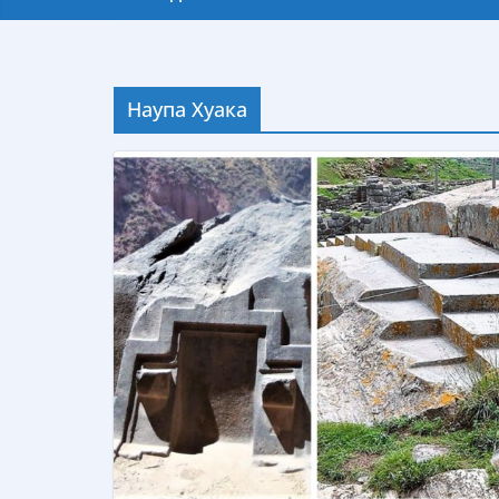
Наупа Хуака