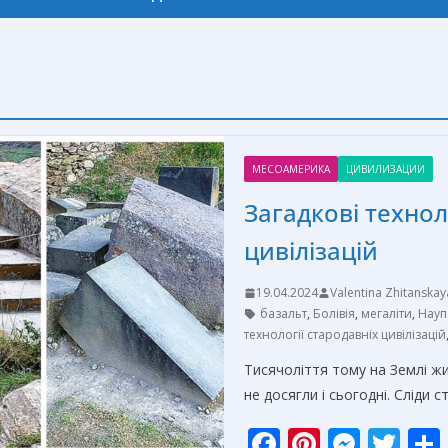
МЕСОАМЕРИКА
ЦИВИЛИЗАЦИИ
Загадкові технол
цивілізацій
19.04.2024
Valentina Zhitanskay
базальт
,
Болівія
,
мегаліти
,
Науп
технології стародавніх цивілізацій
Тисячоліття тому на Землі жил
не досягли і сьогодні. Сліди 
F
Pi
M
T