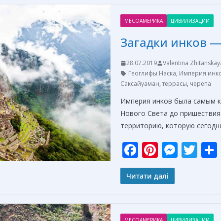
o
st
n
МЕСОАМЕРИКА
ЦИВИЛИЗАЦИИ
o
g
Загадки инков 
k
er
28.07.2019
Valentina Zhitanskay
Геоглифы Наска
,
Империя инк
Саксайуаман
,
террасы
,
черепа
Империя инков была самым 
Нового Света до пришествия
территорию, которую сегодн
F
Pi
M
T
ac
nt
e
w
e
er
ss
itt
Читати далі
b
e
e
er
o
st
n
МЕСОАМЕРИКА
ЦИВИЛИЗАЦИИ