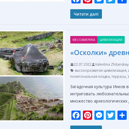
ac
nt
e
w
e
er
ss
itt
Читати далі
b
e
e
er
o
st
n
МЕСОАМЕРИКА
ЦИВИЛИЗАЦИИ
o
g
«Осколки» древн
k
er
22.07.2022
Valentina Zhitanskay
высокоразвитая цивилизация
,
полигональная кладка
,
террасы
,
Загадочная культура Инков в
интриговать любознательных 
множество археологических 
F
Pi
M
T
ac
nt
e
w