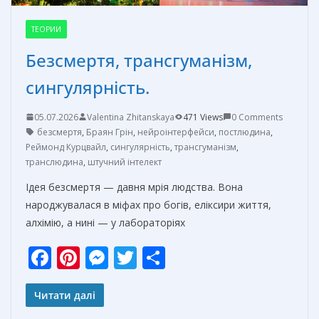
ТЕОРИИ
Безсмертя, трансгуманізм,
сингулярність.
05.07.2026
Valentina Zhitanskaya
471 Views
0 Comments
безсмертя
,
Браян Грін
,
нейроінтерфейси
,
постлюдина
,
Реймонд Курцвайл
,
сингулярність
,
трансгуманізм
,
транслюдина
,
штучний інтелект
Ідея безсмертя — давня мрія людства. Вона
народжувалася в міфах про богів, еліксири життя,
алхімію, а нині — у лабораторіях
F
Pi
M
T
О
ac
nt
e
w
т
e
er
ss
itt
п
Читати далі