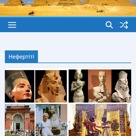
Нефертіті