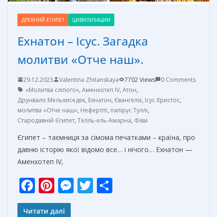
ДРЕВНИЙ ЕГИПЕТ
ЦИВИЛИЗАЦИИ
Ехнатон – Ісус. Загадка
молитви «Отче наш».
29.12.2023
Valentina Zhitanskaya
7702 Views
0 Comments
«Молитва сліпого»
,
Аменхотеп IV
,
Атон
,
Друнвало Мельхиседек
,
Ехнатон
,
Євангеліє
,
Ісус Христос
,
молитва «Отче наш»
,
Нефертіті
,
папірус Туллі
,
Стародавній Єгипет
,
Телль-ель-Амарна
,
Фіви
Єгипет – таємниця за сімома печатками – країна, про
давню історію якої відомо все… і нічого… Ехнатон —
Аменхотеп IV,
F
Pi
M
T
О
ac
nt
e
w
т
e
er
ss
itt
п
Читати далі