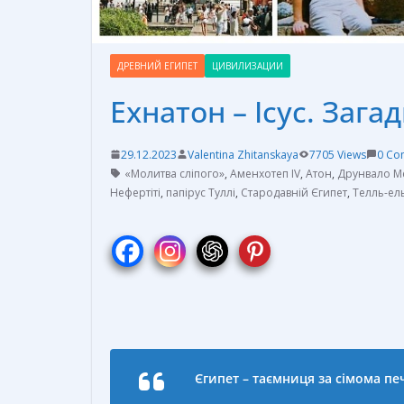
ДРЕВНИЙ ЕГИПЕТ
ЦИВИЛИЗАЦИИ
Ехнатон – Ісус. Заг
29.12.2023
Valentina Zhitanskaya
7705 Views
0 Co
«Молитва сліпого»
,
Аменхотеп IV
,
Атон
,
Друнвало М
Нефертіті
,
папірус Туллі
,
Стародавній Єгипет
,
Телль-ел
Єгипет – таємниця за сімома печ