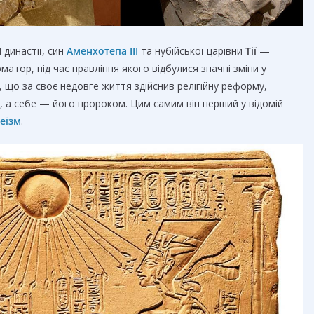
I
династії, син
Аменхотепа ІІІ
та нубійської царівни
Тії
—
атор, під час правління якого відбулися значні зміни у
 що за своє недовге життя здійснив релігійну реформу,
а себе — його пророком. Цим самим він перший у відомій
еїзм
.