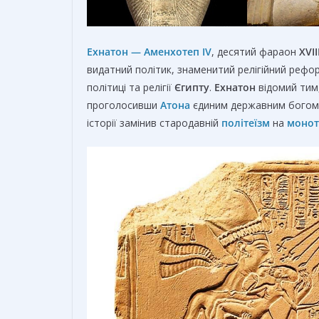
Ехнатон — Аменхотеп IV
, десятий фараон
XVII
видатний політик, знаменитий релігійний реформ
політиці та релігії
Єгипту
.
Ехнатон
відомий тим,
проголосивши
Атона
єдиним державним богом, 
історії замінив стародавній
політеїзм
на
монот