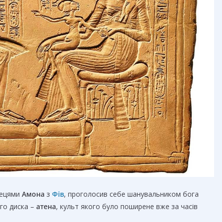
рецями
Амона
з
Фів
, проголосив себе шанувальником бога
ого диска –
атена
, культ якого було поширене вже за часів