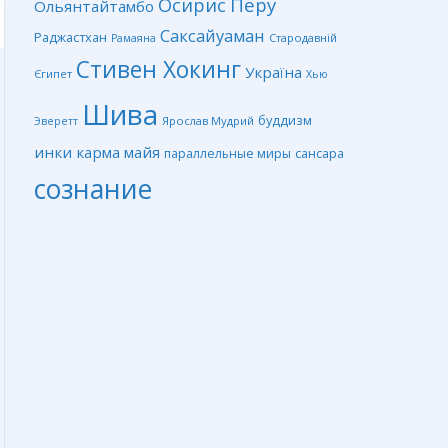
Перу
Осирис
Ольянтайтамбо
Саксайуаман
Раджастхан
Стародавній
Рамаяна
Стивен Хокинг
Україна
Єгипет
Хью
Шива
буддизм
Ярослав Мудрий
Эверетт
инки
карма
майя
сансара
параллельные миры
сознание