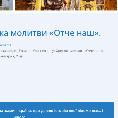
адка молитви «Отче наш».
mments
ельхиседек
,
Ехнатон
,
Євангеліє
,
Ісус Христос
,
молитва «Отче наш»
,
ь-Амарна
,
Фіви
атками – країна, про давню історію якої відомо все… і
нічого…