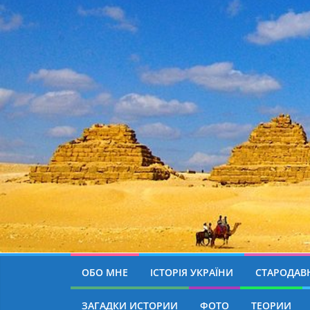
ОБО МНЕ
ІСТОРІЯ УКРАЇНИ
СТАРОДАВН
ЗАГАДКИ ИСТОРИИ
ФОТО
ТЕОРИИ