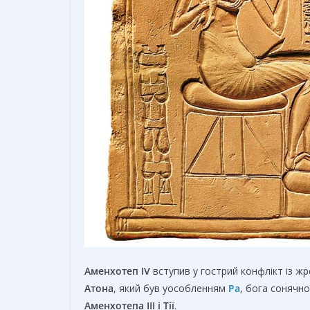
Аменхотеп IV
вступив у гострий конфлікт із ж
Атона
, який був уособленням
Ра
, бога сонячн
Аменхотепа III і Тії
.