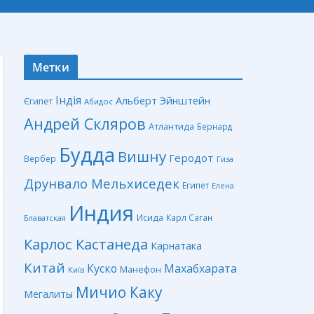
Метки
Індія
Альберт Эйнштейн
Єгипет
Абидос
Андрей Скляров
Атлантида
Бернард
Будда
Вишну
Геродот
Вербер
Гиза
Друнвало Мельхиседек
Египет
Елена
Индия
Исида
Карл Саган
Блаватская
Карлос Кастанеда
Карнатака
Китай
Куско
Махабхарата
Манефон
Київ
Мичио Каку
Мегалиты