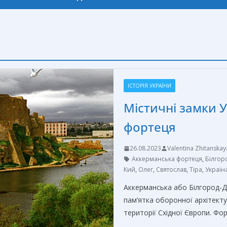
ІСТОРІЯ УКРАЇНИ
Містичні замки 
фортеця
26.08.2023
Valentina Zhitanskay
Аккерманська фортеця
,
Білгор
Кий
,
Олег
,
Святослав
,
Тіра
,
Україн
Аккерманська або Білгород-Д
пам’ятка оборонної архітект
території Східної Європи. Фо