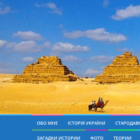
ОБО МНЕ
ІСТОРІЯ УКРАЇНИ
СТАРОДАВН
ЗАГАДКИ ИСТОРИИ
ФОТО
ТЕОРИИ