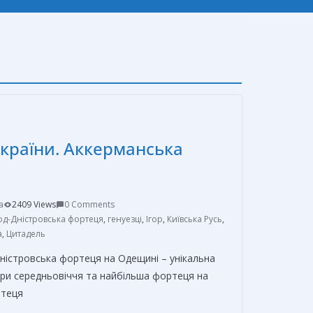
України. Аккерманська
a
2409 Views
0 Comments
од-Дністровська фортеця
,
генуезці
,
Ігор
,
Київська Русь
,
а
,
Цитадель
ністровська фортеця на Одещині – унікальна
ури середньовіччя та найбільша фортеця на
ртеця