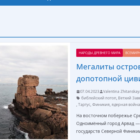
НАРОДЫ ДРЕВНЕГО МИРА
ВСЕМИР
Мегалиты остро
допотопной цив
07.04.2023
Valentina Zhitanskay
библейский потоп
,
Ветхий Зав
,
Тартус
,
Финикия
,
ядерная война
На восточном побережье Сре
Одноимённый город Арвад — 
государств Северной Финики