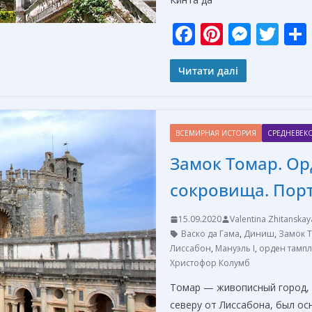
F
Pi
M
T
ac
nt
e
w
e
er
ss
itt
Читати далі
b
e
e
er
o
st
n
ВСЕМИРНАЯ ИСТОРИЯ
СРЕДНЕВЕК
o
g
Замок Томар. Ор
k
er
сокровища. Пор
15.09.2020
Valentina Zhitanskay
Васко да Гама
,
Диниш
,
Замок 
Лиссабон
,
Мануэль I
,
орден тамп
Христофор Колумб
Томар — живописный город, 
северу от Лиссабона, был ос