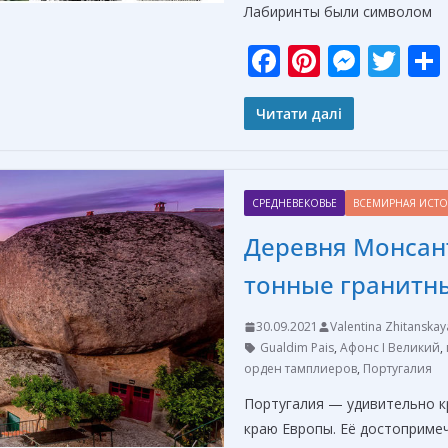
Лабиринты были символом
F
Pi
M
T
ac
nt
e
w
e
er
ss
itt
Читати далі
b
e
e
er
o
st
n
СРЕДНЕВЕКОВЬЕ
ВСЕМИРНАЯ ИСТ
o
g
Деревня Монсант
k
er
тонные гранитн
30.09.2021
Valentina Zhitanskay
Gualdim Pais
,
Афонс I Великий
,
орден тамплиеров
,
Португалия
Португалия — удивительно к
краю Европы. Её достоприме