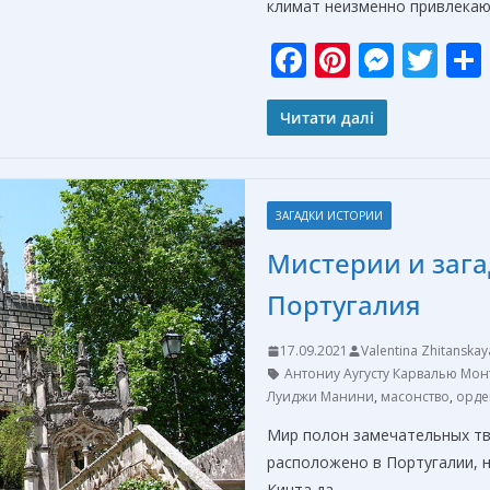
климат неизменно привлека
F
Pi
M
T
ac
nt
e
w
e
er
ss
itt
Читати далі
b
e
e
er
o
st
n
ЗАГАДКИ ИСТОРИИ
o
g
Мистерии и зага
k
er
Португалия
17.09.2021
Valentina Zhitanskay
Антониу Аугусту Карвалью Мон
Луиджи Манини
,
масонство
,
орде
Мир полон замечательных тво
расположено в Португалии, н
Кинта да