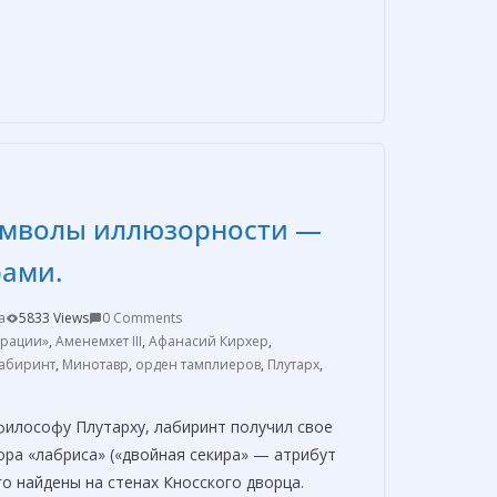
О
т
п
р
а
в
мволы иллюзорности —
и
т
рами.
ь
a
5833 Views
0 Comments
трации»
,
Аменемхет III
,
Афанасий Кирхер
,
лабиринт
,
Минотавр
,
орден тамплиеров
,
Плутарх
,
философу Плутарху, лабиринт получил свое
ора «лабриса» («двойная секира» — атрибут
о найдены на стенах Кносского дворца.