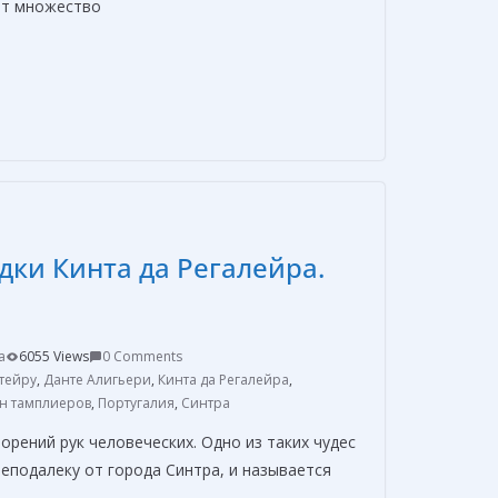
ют множество
О
т
п
р
а
в
дки Кинта да Регалейра.
и
т
ь
a
6055 Views
0 Comments
тейру
,
Данте Алигьери
,
Кинта да Регалейра
,
н тамплиеров
,
Португалия
,
Синтра
рений рук человеческих. Одно из таких чудес
еподалеку от города Синтра, и называется