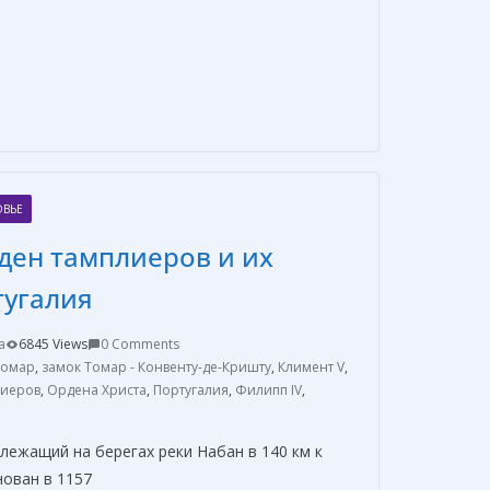
О
т
п
р
а
ОВЬЕ
в
ден тамплиеров и их
и
т
тугалия
ь
a
6845 Views
0 Comments
Томар
,
замок Томар - Конвенту-де-Кришту
,
Климент V
,
лиеров
,
Ордена Христа
,
Португалия
,
Филипп IV
,
лежащий на берегах реки Набан в 140 км к
нован в 1157