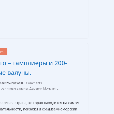
О
т
п
р
а
ОРИЯ
в
о – тамплиеры и 200-
и
т
ые валуны.
ь
a
8269 Views
0 Comments
гранитные валуны
,
Деревня Монсанто
,
расивая страна, которая находится на самом
чательности, пейзажи и средиземноморский