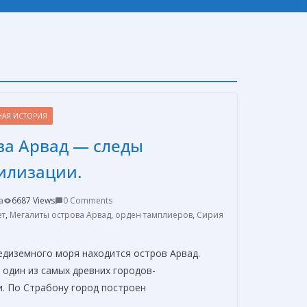
НАЯ ИСТОРИЯ
ва Арвад — следы
илизации.
a
6687 Views
0 Comments
ет
,
Мегалиты острова Арвад
,
орден тамплиеров
,
Сирия
диземного моря находится остров Арвад.
один из самых древних городов-
и. По Страбону город построен