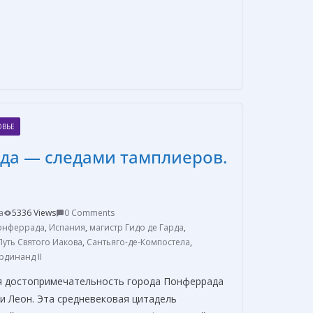
О
т
п
р
а
ОВЬЕ
в
да — следами тамплиеров.
и
т
ь
a
5336 Views
0 Comments
онферрада
,
Испания
,
магистр Гидо де Гарда
,
Путь Святого Иакова
,
Сантьяго-де-Компостела
,
динанд II
я достопримечательность города Понферрада
и Леон. Эта средневековая цитадель