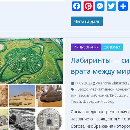
F
Pi
M
T
ac
nt
e
w
e
er
ss
itt
Читати далі
b
e
e
er
o
st
n
ТАЙНЫЕ ЗНАНИЯ
ЭЗОТЕРИКА
o
g
Лабиринты — си
k
er
врата между ми
17.09.2022
Valentina Zhitanskay
«Бардо Медитативной Концен
египетский лабиринт
,
Кносский 
Тесей
,
Шартрский собор
Согласно древнегреческому 
название от священного топ
богов), изображения которог