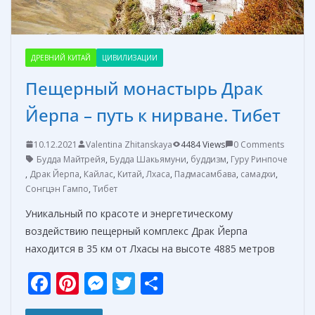
ДРЕВНИЙ КИТАЙ
ЦИВИЛИЗАЦИИ
Пещерный монастырь Драк
Йерпа – путь к нирване. Тибет
10.12.2021
Valentina Zhitanskaya
4484 Views
0 Comments
Будда Майтрейя
,
Будда Шакьямуни
,
буддизм
,
Гуру Ринпоче
,
Драк Йерпа
,
Кайлас
,
Китай
,
Лхаса
,
Падмасамбава
,
самадхи
,
Сонгцэн Гампо
,
Тибет
Уникальный по красоте и энергетическому
воздействию пещерный комплекс Драк Йерпа
находится в 35 км от Лхасы на высоте 4885 метров
F
Pi
M
T
О
ac
nt
e
w
т