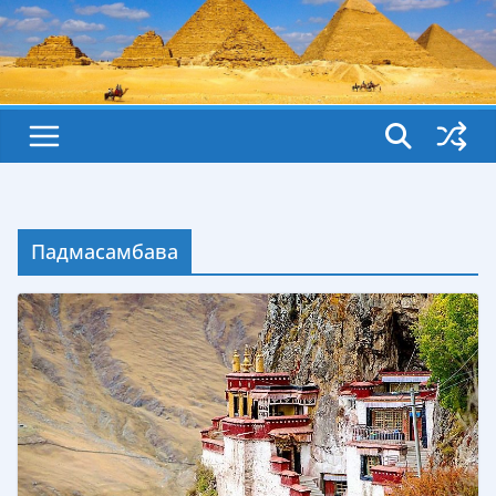
Падмасамбава