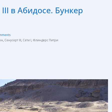
III в Абидосе. Бункер
mments
он
,
Сенусерт III
,
Сети I
,
Флиндерс Питри