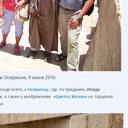
 в Осирионе, 9 июня 2016
ежде всего, к
Осирион
у
,
где, по преданию,
Исида
ме, а также к изображению
«
Цветка Жизни
»
на торцевой
а.