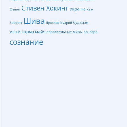
Стивен Хокинг
Україна
Єгипет
Хью
Шива
буддизм
Ярослав Мудрий
Эверетт
инки
карма
майя
сансара
параллельные миры
сознание