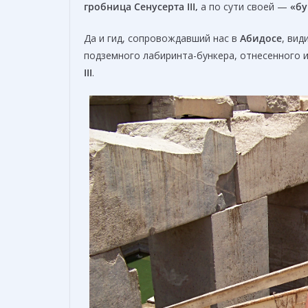
гробница
Сенусерта III
,
а по сути своей —
«бу
Да и гид, сопровождавший нас в
Абидосе
, вид
подземного лабиринта-бункера, отнесенного 
III
.