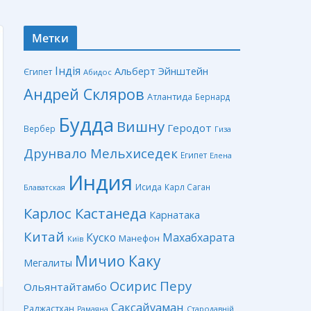
Метки
Індія
Альберт Эйнштейн
Єгипет
Абидос
Андрей Скляров
Атлантида
Бернард
Будда
Вишну
Геродот
Вербер
Гиза
Друнвало Мельхиседек
Египет
Елена
Индия
Исида
Карл Саган
Блаватская
Карлос Кастанеда
Карнатака
Китай
Куско
Махабхарата
Манефон
Київ
Мичио Каку
Мегалиты
Перу
Осирис
Ольянтайтамбо
Саксайуаман
Раджастхан
Стародавній
Рамаяна