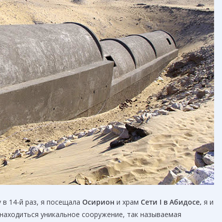
 в 14-й раз, я посещала
Осирион
и храм
Сети I
в
Абидос
е
,
я и
 находиться уникальное сооружение, так называемая