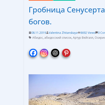
Гробница Сенусерта 
богов.
08.11.2019
Valentina Zhitanskaya
8692 Views
0 Co
Абидос
,
абидосский список
,
Артур Вейгалл
,
Осири