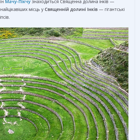
уїн
Мачу-Пікчу
знаходиться Священна долина інків —
 найцікавіших місць у
Священній долині Інків
— гігантські
псів.