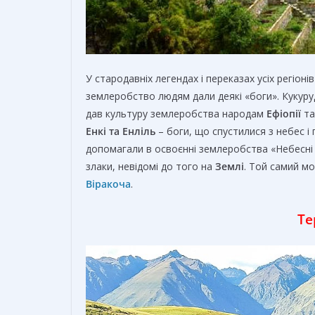
У стародавніх легендах і переказах усіх регіо
землеробство людям дали деякі «боги». Кукур
дав культуру землеробства народам
Ефіопії
т
Енкі та Енліль
– боги, що спустилися з небес і
допомагали в освоєнні землеробства «Небесні Г
злаки, невідомі до того на
Землі
. Той самий мо
Віракоча
.
Те