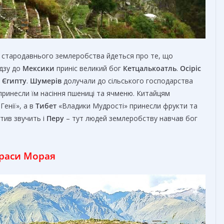
нів стародавнього землеробства йдеться про те, що
удзу до
Мексики
приніс великий бог
Кетцалькоатль
.
Осіріс
а
Єгипту
.
Шумерів
долучали до сільського господарства
 принесли їм насіння пшениці та ячменю. Китайцям
енії», а в
Тибет
«Владики Мудрості» принесли фрукти та
тив звучить і
Перу
– тут людей землеробству навчав бог
раси Морая