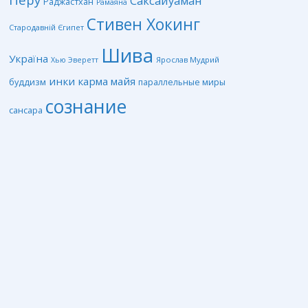
Саксайуаман
Раджастхан
Рамаяна
Стивен Хокинг
Стародавній Єгипет
Шива
Україна
Ярослав Мудрий
Хью Эверетт
инки
карма
майя
буддизм
параллельные миры
сознание
сансара