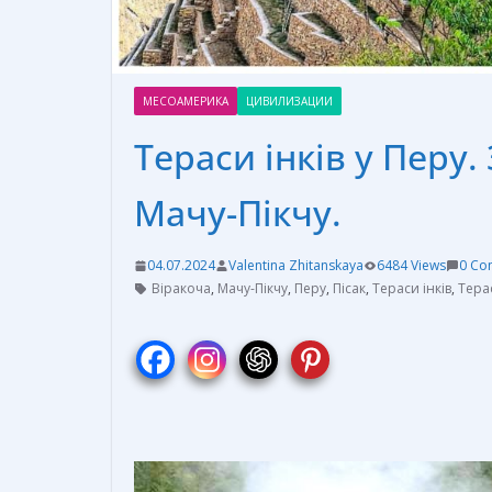
МЕСОАМЕРИКА
ЦИВИЛИЗАЦИИ
Тераси інків у Перу.
Мачу-Пікчу.
04.07.2024
Valentina Zhitanskaya
6484 Views
0 Co
Віракоча
,
Мачу-Пікчу
,
Перу
,
Пісак
,
Тераси інків
,
Тера