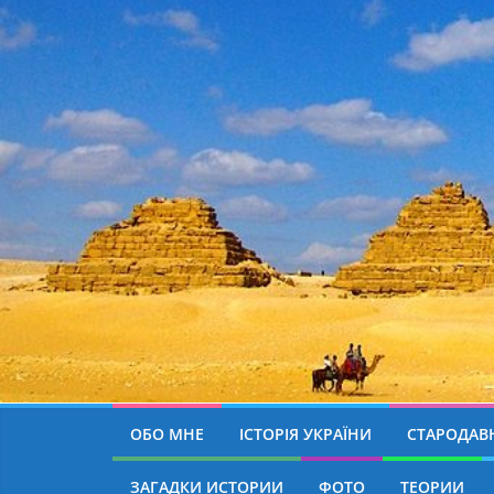
ОБО МНЕ
ІСТОРІЯ УКРАЇНИ
СТАРОДАВН
ЗАГАДКИ ИСТОРИИ
ФОТО
ТЕОРИИ