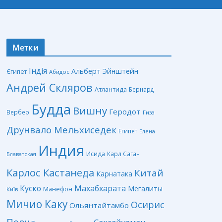
Метки
Індія
Альберт Эйнштейн
Єгипет
Абидос
Андрей Скляров
Атлантида
Бернард
Будда
Вишну
Геродот
Вербер
Гиза
Друнвало Мельхиседек
Египет
Елена
Индия
Исида
Карл Саган
Блаватская
Карлос Кастанеда
Китай
Карнатака
Куско
Махабхарата
Мегалиты
Манефон
Київ
Мичио Каку
Осирис
Ольянтайтамбо
Перу