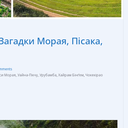
 Загадки Морая, Пісака,
mments
си Морая
,
Уайна-Пікчу
,
Урубамба
,
Хайрам Бінґем
,
Чокекірао