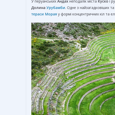
У перуанських
Андах
неподалік міста
Куско
і р
Долина
Урубамби
. Одне з найзагадковіших та
тераси Морая
у формі концентричних кіл та елі