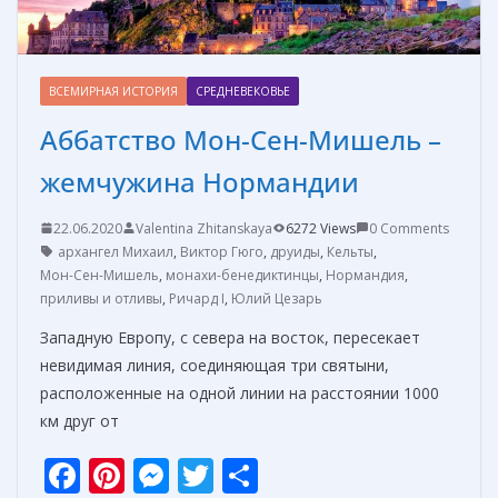
ВСЕМИРНАЯ ИСТОРИЯ
СРЕДНЕВЕКОВЬЕ
Аббатство Мон-Сен-Мишель –
жемчужина Нормандии
22.06.2020
Valentina Zhitanskaya
6272 Views
0 Comments
архангел Михаил
,
Виктор Гюго
,
друиды
,
Кельты
,
Мон-Сен-Мишель
,
монахи-бенедиктинцы
,
Нормандия
,
приливы и отливы
,
Ричард I
,
Юлий Цезарь
Западную Европу, с севера на восток, пересекает
невидимая линия, соединяющая три святыни,
расположенные на одной линии на расстоянии 1000
км друг от
F
Pi
M
T
О