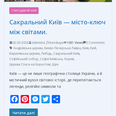
СТАРОДАВНІЙ КИЇВ
Сакральний Київ — місто-ключ
між світами.
02.03.2026
Valentina Zhitanskaya
1081 Views
0 Comments
Андріївська церква
,
Києво-Печерська Лавра
,
Київ
,
Кий
,
Кирилівська церква
,
Либідь
,
Сакральний Київ
,
Софійський собор
,
Софія Київська
,
Хорив
,
Церква Спаса на Берестові
,
Щек
Київ — це не лише географічна столиця України, а й
містичний вузол світової історії, де переплітаються
легенди, релігійні символи та
F
Pi
M
T
О
ac
nt
e
w
т
e
er
ss
itt
п
Читати далі