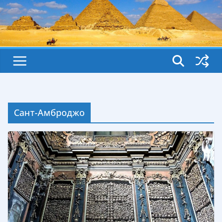
Сант-Амброджо