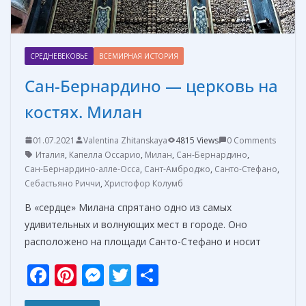
СРЕДНЕВЕКОВЬЕ
ВСЕМИРНАЯ ИСТОРИЯ
Сан-Бернардино — церковь на
костях. Милан
01.07.2021
Valentina Zhitanskaya
4815 Views
0 Comments
Италия
,
Капелла Оссарио
,
Милан
,
Сан-Бернардино
,
Сан-Бернардино-алле-Осса
,
Сант-Амброджо
,
Санто-Стефано
,
Себастьяно Риччи
,
Христофор Колумб
В «сердце» Милана спрятано одно из самых
удивительных и волнующих мест в городе. Оно
расположено на площади Санто-Стефано и носит
F
Pi
M
T
О
ac
nt
e
w
т