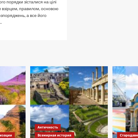
ого порядки зісталися на цілі
ім взірцем, правилом, основою
озпоряджень, а все його
.
рочитать
ольше
рослав
удрий.
аємниці,
егенди
а
карби
нязя.
Античность
изации
Всемирная история
Стародавні