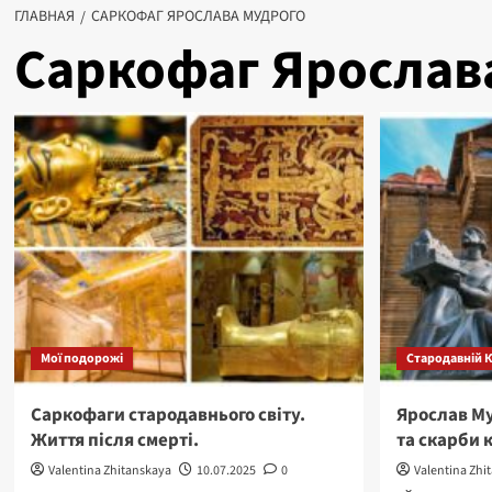
ГЛАВНАЯ
САРКОФАГ ЯРОСЛАВА МУДРОГО
Саркофаг Ярослав
Мої подорожі
Стародавній К
Саркофаги стародавнього світу.
Ярослав Му
Життя після смерті.
та скарби 
Valentina Zhitanskaya
10.07.2025
0
Valentina Zhi