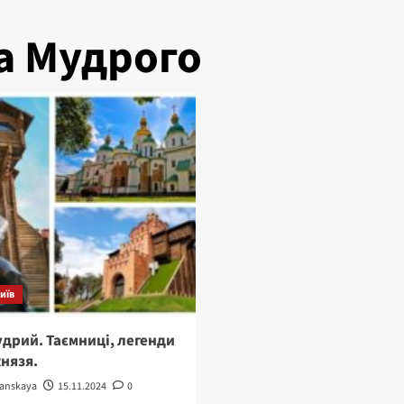
а Мудрого
иїв
дрий. Таємниці, легенди
князя.
tanskaya
15.11.2024
0