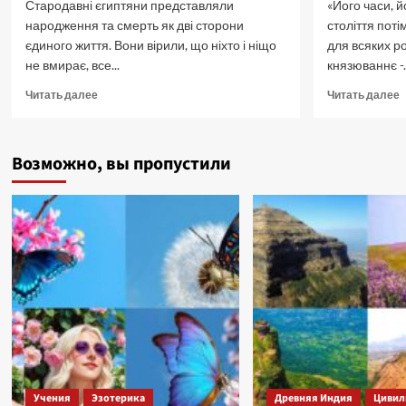
Стародавні єгиптяни представляли
«Його часи, й
народження та смерть як дві сторони
століття пот
єдиного життя. Вони вірили, що ніхто і ніщо
для всяких р
не вмирає, все...
князюваннє -..
Прочитать
П
Читать далее
Читать далее
больше
б
о
о
Саркофаги
Я
Возможно, вы пропустили
стародавнього
М
світу.
Т
Життя
л
після
т
смерті.
с
к
Учения
Эзотерика
Древняя Индия
Цивил