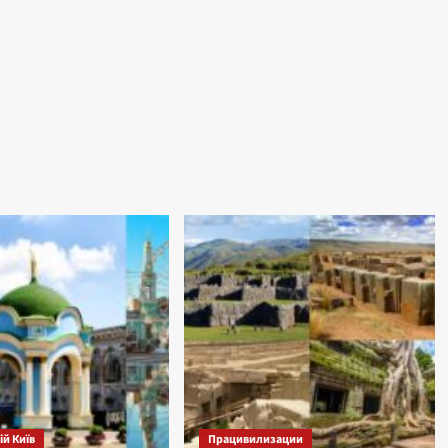
й Київ
Працивилизации