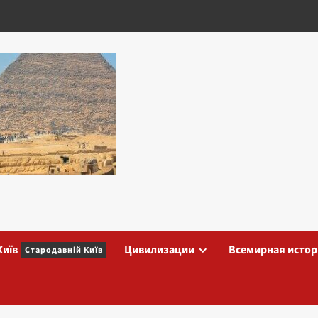
Київ
Цивилизации
Всемирная истор
Стародавній Київ