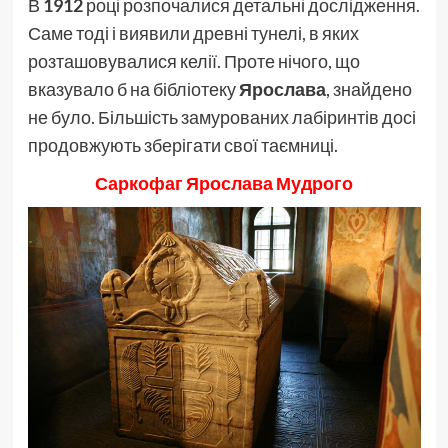
В
1912
році розпочалися детальні дослідження.
Саме тоді і виявили древні тунелі, в яких
розташовувалися келії. Проте нічого, що
вказувало б на бібліотеку
Ярослава
, знайдено
не було. Більшість замурованих лабіринтів досі
продовжують зберігати свої таємниці.
Саркофаг Ярослава Мудрого