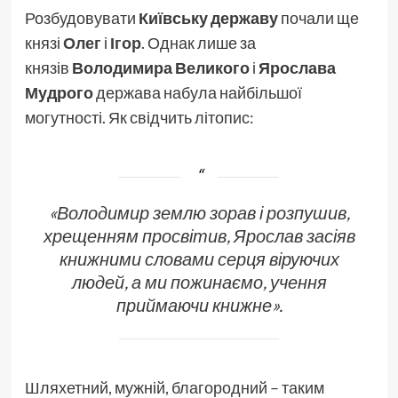
Розбудовувати
Київську державу
почали ще
князі
Олег
і
Ігор
. Однак лише за
князів
Володимира Великого
і
Ярослава
Мудрого
держава набула найбільшої
могутності. Як свідчить літопис:
«
Володимир землю зорав і розпушив,
хрещенням просвітив, Ярослав засіяв
книжними словами серця віруючих
людей, а ми пожинаємо, учення
приймаючи книжне
».
Шляхетний, мужній, благородний – таким