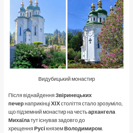
Видубицький монастир
Після віднайдення
Звіринецьких
печер
наприкінці
XIX
століття стало зрозуміло,
що підземний монастир на честь
архангела
Михаїла
тут існував задовго до
хрещення
Русі
князем
Володимиром
.