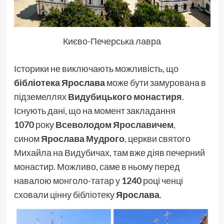
Києво-Печерська лавра
Історики не виключають можливість, що
бібліотека Ярослава
може бути замурована в
підземеллях
Видубицького монастиря
.
Існують дані, що на момент закладання
1070
року
Всеволодом Ярославичем
,
сином
Ярослава Мудрого
, церкви святого
Михайла на Видубичах, там вже діяв печерний
монастир. Можливо, саме в ньому перед
навалою монголо-татар у
1240
році ченці
сховали цінну бібліотеку
Ярослава
.