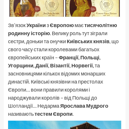
Зв’язок
України
з
Європою
має
тисячолітню
родинну історію
. Велику роль тут зіграли
сестри, доньки та онучки
Київських князів
, що
свого часу стали королевами багатьох
європейських країн –
Франції, Польщі,
Угорщини, Данії, Візантії, Норвегії,
та
засновницями кількох відомих монарших
династій. Київські князівни на престолах
Європи… вони правили королями і
народжували королів – від Польщі до
Шотландії… Недарма
Ярослава Мудрого
називають
тестем Європи
.