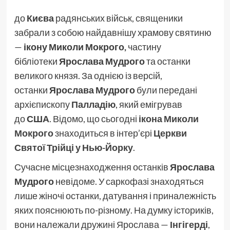
до
Києва
радянських військ, священики
забрали з собою найдавнішу храмову святиню
—
ікону Миколи Мокрого,
частину
бібліотеки
Ярослава Мудрого
та останки
великого князя. За однією із версій,
останки
Ярослава Мудрого
були передані
архієпископу
Палладію
, який емігрував
до
США
. Відомо, що сьогодні
ікона Миколи
Мокрого
знаходиться в інтер’єрі
Церкви
Святої Трійці у Нью-Йорку
.
Сучасне місцезнаходження останків
Ярослава
Мудрого
невідоме. У саркофазі знаходяться
лише жіночі останки, датування і приналежність
яких пояснюють по-різному. На думку істориків,
вони належали дружині Ярослава —
Інгігерді
,