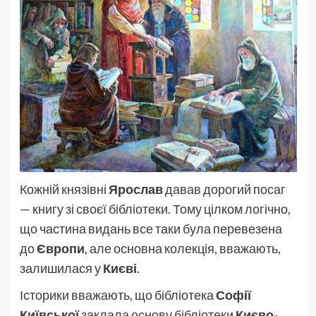
Кожній князівні
Ярослав
давав дорогий посаг
— книгу зі своєї бібліотеки. Тому цілком логічно,
що частина видань все таки була перевезена
до
Європи
, але основна колекція, вважають,
залишилася у
Києві
.
Історики вважають, що бібліотека
Софії
Київської
заклала основу бібліотеки
Києво-