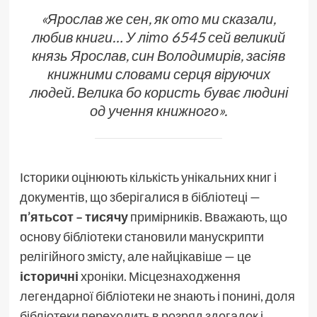
«Ярослав же сен, як ото ми сказали,
любив книги… У літо 6545 сей великий
князь Ярослав, син Володимирів, засіяв
книжними словами серця віруючих
людей. Велика бо користь буває людині
од учення книжного».
Історики оцінюють кількість унікальних книг і
документів, що зберігалися в бібліотеці —
п’ятьсот – тисячу
примірників. Вважають, що
основу бібліотеки становили манускрипти
релігійного змісту, але найцікавіше — це
історичні
хроніки. Місцезнаходження
легендарної бібліотеки не знають і понині, доля
бібліотеки переходить в розряд здогадок і