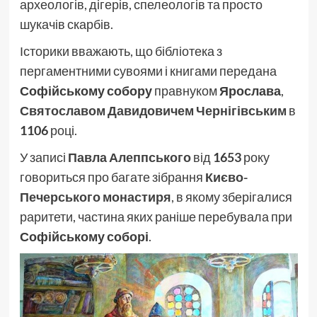
археологів, дігерів, спелеологів та просто
шукачів скарбів.
Історики вважають, що бібліотека з
пергаментними сувоями і книгами передана
Софійському собору
правнуком
Ярослава
,
Святославом Давидовичем Чернігівським
в
1106
році.
У записі
Павла Алеппського
від
1653
року
говориться про багате зібрання
Києво-
Печерського монастиря
, в якому зберігалися
раритети, частина яких раніше перебувала при
Софійському соборі
.