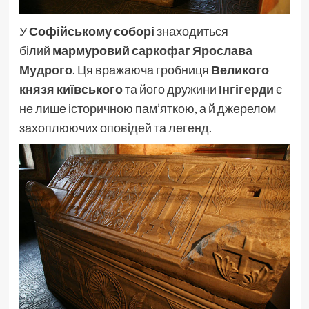
У
Софійському соборі
знаходиться
білий
мармуровий
саркофаг Ярослава
Мудрого
. Ця вражаюча гробниця
Великого
князя київського
та його дружини
Інгігерди
є
не лише історичною пам’яткою, а й джерелом
захоплюючих оповідей та легенд.