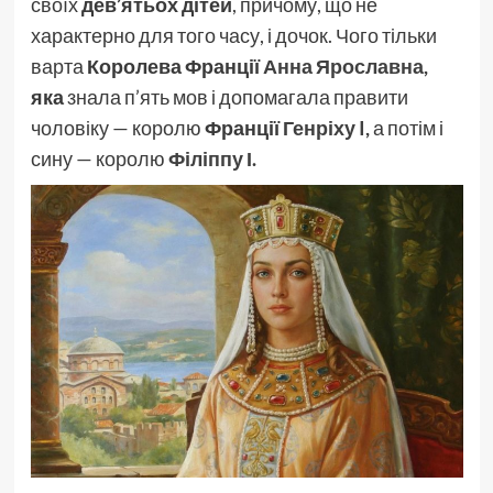
своїх
дев’ятьох
дітей
, причому, що не
характерно для того часу, і дочок. Чого тільки
варта
Королева Франції
Анна Ярославна
,
яка
знала п’ять мов і допомагала правити
чоловіку — королю
Франції
Генріху I
,
а потім і
сину — королю
Філіппу І
.