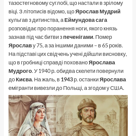
тазостегновому суглобі, що настали в зрілому
віці. З літописів відомо, що
Ярослав Мудрий
кульгав з дитинства, а
Еймундова сага
розповідає про поранення ноги, якого князь
зазнав під час битви з
печенігами
. Помер
Ярослав
у 75, а за іншими даними – в 65 років.
На підставі цих свідчень учені дійшли висновку,
що в гробниці справді поховано
Ярослава
Мудрого
. У 1940 р. обидва скелети повернули
до
Києва
. На жаль, в
1943
р. останки
Ярослава
емігранти вивезли до Польщі, а згодом у США.