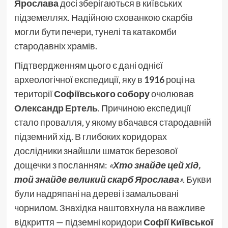
Ярослава
досі зберігаються в київських
підземеллях. Надійною схованкою скарбів
могли бути печери, тунелі та катакомби
стародавніх храмів.
Підтвердженням цього є дані однієї
археологічної експедиції, яку в
1916
році на
території
Софіївського собору
очолював
Олександр Ертель
. Причиною експедиції
стало провалля, у якому вбачався стародавній
підземний хід. В глибоких коридорах
дослідники знайшли шматок березової
дощечки з посланням:
«
Хто знайде цей хід,
той знайде великий скарб Ярослава
».
Букви
були надряпані на дереві і замальовані
чорнилом. Знахідка наштовхнула на важливе
відкриття — підземні коридори
Софії Київської