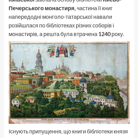
Печерського монастиря,
частина її книг
напередодні монголо-татарської навали
розійшлася по бібліотеках різних соборів і
монастирів, а решта була втрачена
1240
року.
Існують припущення, що книги бібліотеки князя