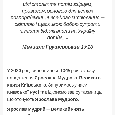
цілі століття потім взірцем,
правилом, основою для всяких
розпоряджень, а все його князюваннє —
світлою і щасливою добою супроти
пізніших бід, які впали на Україну
потім…»
Михайло Грушевський
1913
У
2023
році виповнилось
1045
років з часу
народження
Ярослава Мудрого
,
Великого
князя
Київського.
Зануримось у часи
Київської Русі
та відкриємо завісу таємниць,
що оточують
Ярослава Мудрого
.
Ярослав Мудрий
—
Великий князь