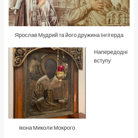
Ярослав Мудрий та його дружина Інгігерда
Напередодні
вступу
ікона Миколи Мокрого