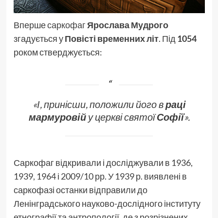
Вперше
саркофаг
Ярослава Мудрого
згадується у
Повісті временних літ
. Під
1054
роком стверджується:
«І, принісши, положили його в
раці
мармуровій
у церкві святої
Софії
».
Саркофаг відкривали і досліджували в 1936,
1939, 1964 і 2009/10 рр. У 1939 р. виявлені в
саркофазі останки відправили до
Ленінградського науково-дослідного інституту
етнографії та антропології, де з розрізнених