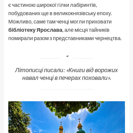
є частиною широкої гілки лабіринтів,
побудованих ще в великокнязівську епоху.
Можливо, саме там ченці могли приховати
бібліотеку Ярослава
, але місця тайників
помирали разом з представниками чернецтва.
Літописці писали:
«Книги від ворожих
навал ченці в печерах поховали».