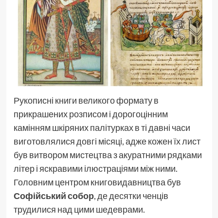
Рукописні книги великого формату в
прикрашених розписом і дорогоцінним
камінням шкіряних палітурках в ті давні часи
виготовлялися довгі місяці, адже кожен їх лист
був витвором мистецтва з акуратними рядками
літер і яскравими ілюстраціями між ними.
Головним центром книговидавництва був
Софійський собор
, де десятки ченців
трудилися над цими шедеврами.