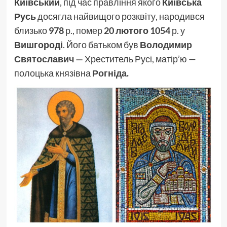
Київський
, під час правління якого
Київська
Русь
досягла найвищого розквіту, народився
близько
978
р., помер
20 лютого 1054
р. у
Вишгороді
. Його батьком був
Володимир
Святославич
—
Хреститель Русі, матір’ю —
полоцька князівна
Рогніда
.