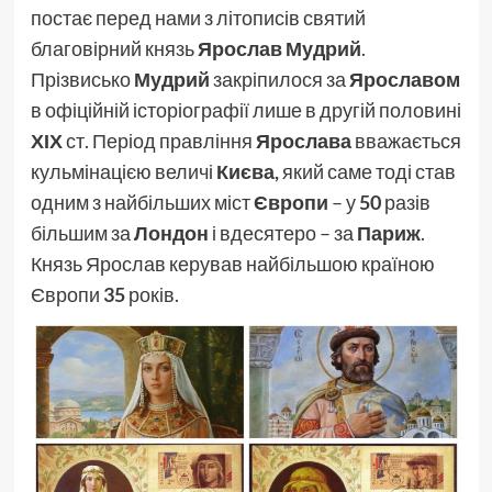
постає перед нами з літописів святий
благовірний князь
Ярослав
Мудрий
.
Прізвисько
Мудрий
закріпилося за
Ярославом
в офіційній історіографії лише в другій половині
ХІХ
ст. Період правління
Ярослава
вважається
кульмінацією величі
Києва,
який саме тоді став
одним з найбільших міст
Європи
– у
50
разів
більшим за
Лондон
і вдесятеро – за
Париж
.
Князь Ярослав керував найбільшою країною
Європи
35
років.