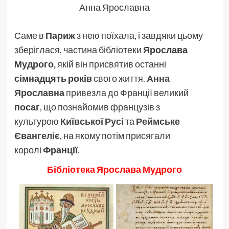
Анна Ярославна
Саме в
Париж
з нею поїхала, і завдяки цьому
зберіглася, частина бібліотеки
Ярослава
Мудрого,
якій він присвятив останні
сімнадцять
років
свого життя.
Анна
Ярославна
привезла до Франції великий
посаг
, що познайомив французів з
культурою
Київської Русі
та
Реймське
Євангеліє
, на якому потім присягали
королі
Франції
.
Бібліотека
Ярослава
Мудрого