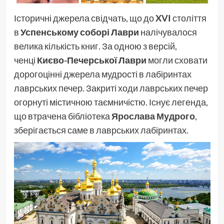
Історичні джерела свідчать, що до
XVI
століття
в
Успенському соборі Лаври
налічувалося
велика кількість книг. За одною з версій,
ченці
Києво-Печерської Лаври
могли сховати
дорогоцінні джерела мудрості в лабіринтах
лаврських печер. Закриті ходи лаврських печер
огорнуті містичною таємничістю. Існує легенда,
що втрачена бібліотека
Ярослава Мудрого
,
зберігається саме в лаврських лабіринтах.